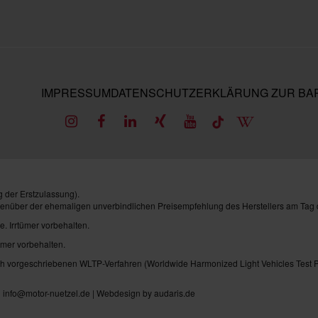
IMPRESSUM
DATENSCHUTZ
ERKLÄRUNG ZUR BAR
 der Erstzulassung).
genüber der ehemaligen unverbindlichen Preisempfehlung des Herstellers am Tag 
e. Irrtümer vorbehalten.
ümer vorbehalten.
vorgeschriebenen WLTP-Verfahren (Worldwide Harmonized Light Vehicles Test Pro
| info@motor-nuetzel.de |
Webdesign by audaris.de