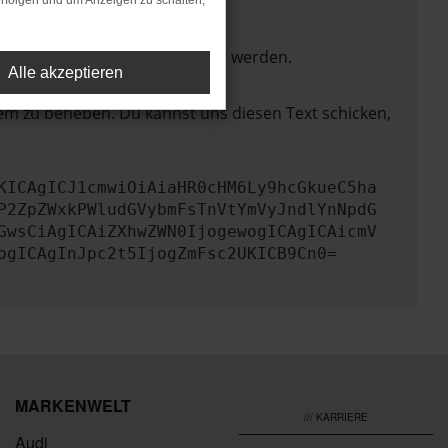
rfolgen und um Anzeigen zu schalten,
ktionen nicht mehr unterstützt werden.
Alle akzeptieren
lem zu beheben. Du kannst uns diesen Text schicken,
KICAgICJ1cmwiOiAiaHR0cHM6Ly9hcGkueC5ha
P2ZpZWxkPWludGVybmFsTnVtYmVyJndlYnNpdG
GwsCiAgICAiZXhwZWN0IjogewogICAgICAicmV
ogICAgInJpc2t5IjogZmFsc2UKICB9Cn0=
MARKENWELT
/// KARRIERE
Audi