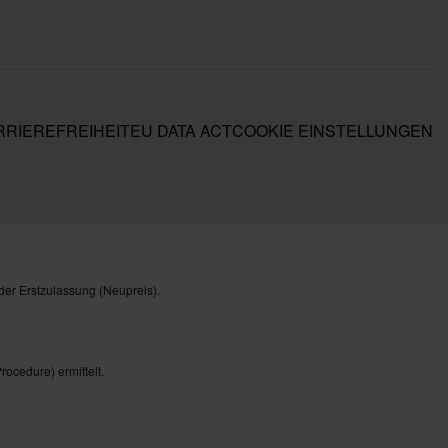
RIEREFREIHEIT
EU DATA ACT
COOKIE EINSTELLUNGEN
der Erstzulassung (Neupreis).
cedure) ermittelt.