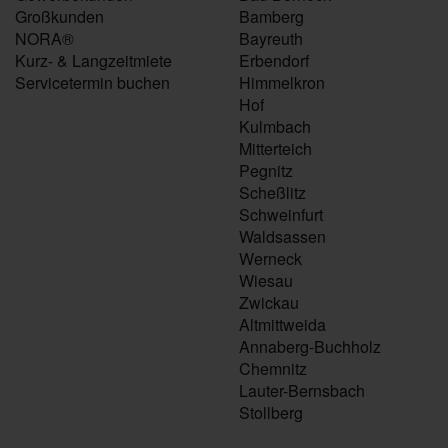
Großkunden
Bamberg
NORA®
Bayreuth
Kurz- & Langzeitmiete
Erbendorf
Servicetermin buchen
Himmelkron
Hof
Kulmbach
Mitterteich
Pegnitz
Scheßlitz
Schweinfurt
Waldsassen
Werneck
Wiesau
Zwickau
Altmittweida
Annaberg-Buchholz
Chemnitz
Lauter-Bernsbach
Stollberg