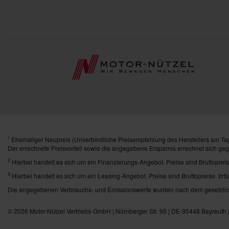
Ehemaliger Neupreis (Unverbindliche Preisempfehlung des Herstellers am Tag
1
Der errechnete Preisvorteil sowie die angegebene Ersparnis errechnet sich ge
2
Hierbei handelt es sich um ein Finanzierungs-Angebot. Preise sind Bruttopreis
3
Hierbei handelt es sich um ein Leasing-Angebot. Preise sind Bruttopreise. Irrt
Die angegebenen Verbrauchs- und Emissionswerte wurden nach dem gesetzlich 
© 2026
Motor-Nützel Vertriebs-GmbH
| Nürnberger Str. 95 | DE-95448 Bayreuth 