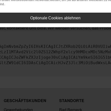
bleme zu beheben.
on dritten Werbetreibenden verwendet werden, um Sie auf anderen Webseiten zu ve
ind.
iebssystem auf dem neuesten Stand sind.
tsrisiko, sondern kann auch dazu führen, dass bestimmte Fun
Optionale Cookies ablehnen
st, kontaktiere uns bitte. Wir werden versuchen, das Prob
AgImNvbmZpZyI6IHsKICAgICJtZXRob2QiOiAiR0VUIiw
zLzI1MTAvd2Vic2l0ZS12ZWhpY2xlcy9HMDcxMDc5NzMx
ICAgICJoZWFkZXJzIjoge30sCiAgICAiYm9keSI6IG51b
GltZW91dCI6IDAsCiAgICAicHJvZ3Jlc3MiOiBudWxsLA
GESCHÄFTSKUNDEN
STANDORTE
Gewerbekunden
Bad Berneck