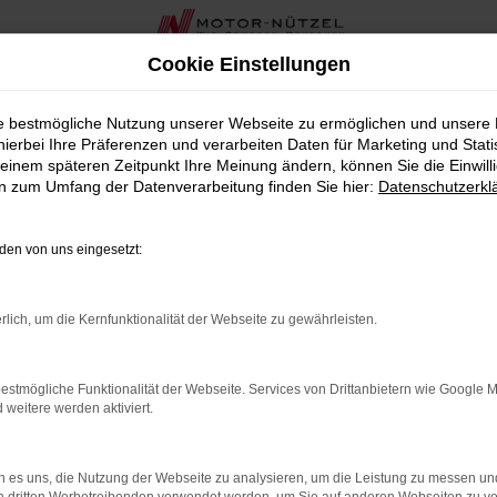
Cookie Einstellungen
ie bestmögliche Nutzung unserer Webseite zu ermöglichen und unsere
hierbei Ihre Präferenzen und verarbeiten Daten für Marketing und Stati
einem späteren Zeitpunkt Ihre Meinung ändern, können Sie die Einwillig
en zum Umfang der Datenverarbeitung finden Sie hier:
Datenschutzerkl
OR
en von uns eingesetzt:
rbindung.
rlich, um die Kernfunktionalität der Webseite zu gewährleisten.
hmaschine?
estmögliche Funktionalität der Webseite. Services von Drittanbietern wie Google 
das Laden bestimmter Seiten verhindern. Funktioniert die
eitere werden aktiviert.
 es uns, die Nutzung der Webseite zu analysieren, um die Leistung zu messen u