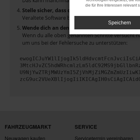
Das kann manchmal helfen, vorübergehende Pro
Technologien eingesetzt, die v
die für Ihre Interessen relevant s
Stelle sicher, dass dein Browser und dein Betr
Veraltete Software birgt nicht nur ein Sicherhei
Speichern
Wende dich an den Webseitenbetreiber.
Wenn du alle oben genannten Schritte versucht ha
um uns bei der Fehlersuche zu unterstützen:
ewogICJuYW1lIjogIk5ldHdvcmtFcnJvciIsCi
3MtcHJvZC5hdWRhcmlzLm5ldC92MS9jbGllbnR
U9NjYwZTRjMWUzYmI5ZjVhMjZiMGZmZmUzIiwK
zcG9uc2VUeXBlIjogIiIKICAgIH0sCiAgICAid
FAHRZEUGMARKT
SERVICE
Neuwagen kaufen
Servicetermin vereinbaren