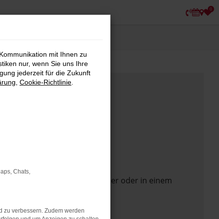
0
 Kommunikation mit Ihnen zu
stiken nur, wenn Sie uns Ihre
ung jederzeit für die Zukunft
ärung
,
Cookie-Richtlinie
.
Maps, Chats,
 Seite in einem anderen Browser oder in einem
nd zu verbessern. Zudem werden