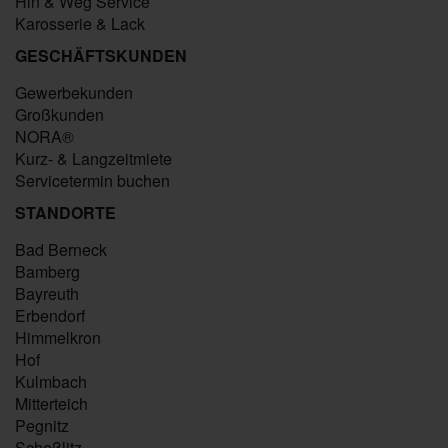
Hin & Weg Service
Karosserie & Lack
GESCHÄFTSKUNDEN
Gewerbekunden
Großkunden
NORA®
Kurz- & Langzeitmiete
Servicetermin buchen
STANDORTE
Bad Berneck
Bamberg
Bayreuth
Erbendorf
Himmelkron
Hof
Kulmbach
Mitterteich
Pegnitz
Scheßlitz