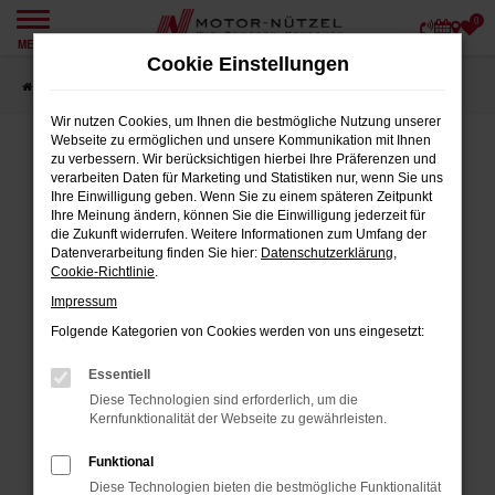
0
Zum
MENÜ
Hauptinhalt
Cookie Einstellungen
springen
Startseite
Angebote
Wir nutzen Cookies, um Ihnen die bestmögliche Nutzung unserer
Webseite zu ermöglichen und unsere Kommunikation mit Ihnen
zu verbessern. Wir berücksichtigen hierbei Ihre Präferenzen und
verarbeiten Daten für Marketing und Statistiken nur, wenn Sie uns
FEHLER: NETWORK ERROR
Ihre Einwilligung geben. Wenn Sie zu einem späteren Zeitpunkt
Ihre Meinung ändern, können Sie die Einwilligung jederzeit für
Beim Laden ist ein Fehler aufgetreten.
die Zukunft widerrufen. Weitere Informationen zum Umfang der
Datenverarbeitung finden Sie hier:
Datenschutzerklärung
,
Hier sind ein paar Tipps, die dir helfen können:
Cookie-Richtlinie
.
Impressum
Überprüfe deine Firewall und deine
Internetverbindung.
Folgende Kategorien von Cookies werden von uns eingesetzt:
Laden andere Webseiten, zum Beispiel
Essentiell
deine Suchmaschine?
Diese Technologien sind erforderlich, um die
Prüfe deine Browsererweiterungen.
Kernfunktionalität der Webseite zu gewährleisten.
Manche Erweiterungen, wie Werbeblocker,
Funktional
können das Laden bestimmter Seiten
Diese Technologien bieten die bestmögliche Funktionalität