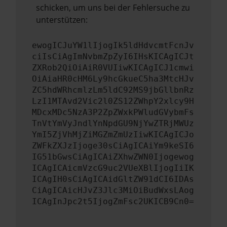
schicken, um uns bei der Fehlersuche zu
unterstützen:
ewogICJuYW1lIjogIk5ldHdvcmtFcnJv
ciIsCiAgImNvbmZpZyI6IHsKICAgICJt
ZXRob2QiOiAiR0VUIiwKICAgICJ1cmwi
OiAiaHR0cHM6Ly9hcGkueC5ha3MtcHJv
ZC5hdWRhcmlzLm5ldC92MS9jbGllbnRz
LzI1MTAvd2Vic2l0ZS12ZWhpY2xlcy9H
MDcxMDc5NzA3P2ZpZWxkPWludGVybmFs
TnVtYmVyJndlYnNpdGU9NjYwZTRjMWUz
YmI5ZjVhMjZiMGZmZmUzIiwKICAgICJo
ZWFkZXJzIjoge30sCiAgICAiYm9keSI6
IG51bGwsCiAgICAiZXhwZWN0Ijogewog
ICAgICAicmVzcG9uc2VUeXBlIjogIiIK
ICAgIH0sCiAgICAidGltZW91dCI6IDAs
CiAgICAicHJvZ3Jlc3MiOiBudWxsLAog
ICAgInJpc2t5IjogZmFsc2UKICB9Cn0=