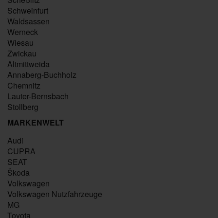
Schweinfurt
Waldsassen
Werneck
Wiesau
Zwickau
Altmittweida
Annaberg-Buchholz
Chemnitz
Lauter-Bernsbach
Stollberg
MARKENWELT
Audi
CUPRA
SEAT
Škoda
Volkswagen
Volkswagen Nutzfahrzeuge
MG
Toyota