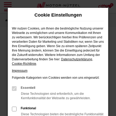
0
Zum
MENÜ
Hauptinhalt
Cookie Einstellungen
springen
Startseite
Angebote
Wir nutzen Cookies, um Ihnen die bestmögliche Nutzung unserer
Webseite zu ermöglichen und unsere Kommunikation mit Ihnen
zu verbessern. Wir berücksichtigen hierbei Ihre Präferenzen und
verarbeiten Daten für Marketing und Statistiken nur, wenn Sie uns
FEHLER: NETWORK ERROR
Ihre Einwilligung geben. Wenn Sie zu einem späteren Zeitpunkt
Ihre Meinung ändern, können Sie die Einwilligung jederzeit für
Beim Laden ist ein Fehler aufgetreten.
die Zukunft widerrufen. Weitere Informationen zum Umfang der
Datenverarbeitung finden Sie hier:
Datenschutzerklärung
,
Hier sind ein paar Tipps, die dir helfen können:
Cookie-Richtlinie
.
Impressum
Überprüfe deine Firewall und deine
Internetverbindung.
Folgende Kategorien von Cookies werden von uns eingesetzt:
Laden andere Webseiten, zum Beispiel
Essentiell
deine Suchmaschine?
Diese Technologien sind erforderlich, um die
Prüfe deine Browsererweiterungen.
Kernfunktionalität der Webseite zu gewährleisten.
Manche Erweiterungen, wie Werbeblocker,
Funktional
können das Laden bestimmter Seiten
Diese Technologien bieten die bestmögliche Funktionalität