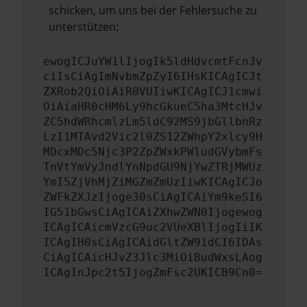
schicken, um uns bei der Fehlersuche zu
unterstützen:
ewogICJuYW1lIjogIk5ldHdvcmtFcnJv
ciIsCiAgImNvbmZpZyI6IHsKICAgICJt
ZXRob2QiOiAiR0VUIiwKICAgICJ1cmwi
OiAiaHR0cHM6Ly9hcGkueC5ha3MtcHJv
ZC5hdWRhcmlzLm5ldC92MS9jbGllbnRz
LzI1MTAvd2Vic2l0ZS12ZWhpY2xlcy9H
MDcxMDc5Njc3P2ZpZWxkPWludGVybmFs
TnVtYmVyJndlYnNpdGU9NjYwZTRjMWUz
YmI5ZjVhMjZiMGZmZmUzIiwKICAgICJo
ZWFkZXJzIjoge30sCiAgICAiYm9keSI6
IG51bGwsCiAgICAiZXhwZWN0Ijogewog
ICAgICAicmVzcG9uc2VUeXBlIjogIiIK
ICAgIH0sCiAgICAidGltZW91dCI6IDAs
CiAgICAicHJvZ3Jlc3MiOiBudWxsLAog
ICAgInJpc2t5IjogZmFsc2UKICB9Cn0=