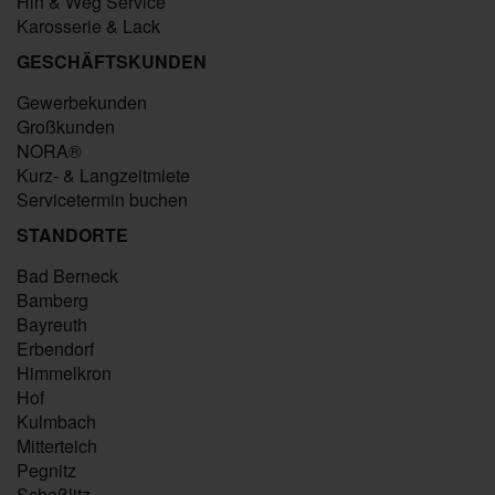
Hin & Weg Service
Karosserie & Lack
GESCHÄFTSKUNDEN
Gewerbekunden
Großkunden
NORA®
Kurz- & Langzeitmiete
Servicetermin buchen
STANDORTE
Bad Berneck
Bamberg
Bayreuth
Erbendorf
Himmelkron
Hof
Kulmbach
Mitterteich
Pegnitz
Scheßlitz