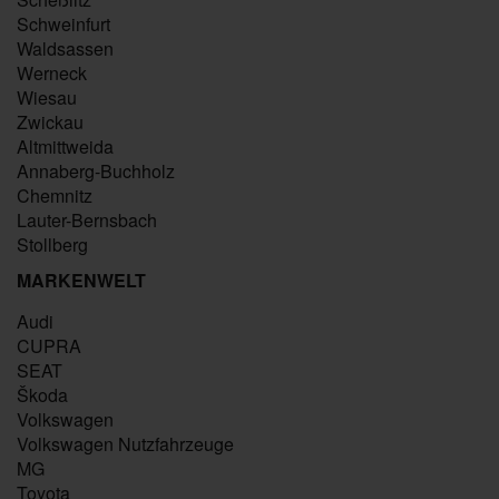
Schweinfurt
Waldsassen
Werneck
Wiesau
Zwickau
Altmittweida
Annaberg-Buchholz
Chemnitz
Lauter-Bernsbach
Stollberg
MARKENWELT
Audi
CUPRA
SEAT
Škoda
Volkswagen
Volkswagen Nutzfahrzeuge
MG
Toyota