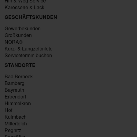
Hin & Weg Service
Karosserie & Lack
GESCHÄFTSKUNDEN
Gewerbekunden
Großkunden
NORA®
Kurz- & Langzeitmiete
Servicetermin buchen
STANDORTE
Bad Berneck
Bamberg
Bayreuth
Erbendorf
Himmelkron
Hof
Kulmbach
Mitterteich
Pegnitz
Scheßlitz