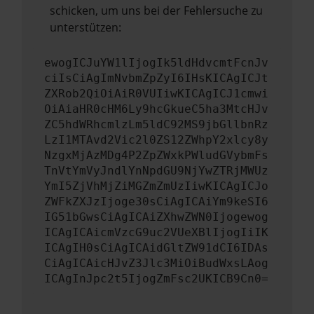
schicken, um uns bei der Fehlersuche zu
unterstützen:
ewogICJuYW1lIjogIk5ldHdvcmtFcnJv
ciIsCiAgImNvbmZpZyI6IHsKICAgICJt
ZXRob2QiOiAiR0VUIiwKICAgICJ1cmwi
OiAiaHR0cHM6Ly9hcGkueC5ha3MtcHJv
ZC5hdWRhcmlzLm5ldC92MS9jbGllbnRz
LzI1MTAvd2Vic2l0ZS12ZWhpY2xlcy8y
NzgxMjAzMDg4P2ZpZWxkPWludGVybmFs
TnVtYmVyJndlYnNpdGU9NjYwZTRjMWUz
YmI5ZjVhMjZiMGZmZmUzIiwKICAgICJo
ZWFkZXJzIjoge30sCiAgICAiYm9keSI6
IG51bGwsCiAgICAiZXhwZWN0Ijogewog
ICAgICAicmVzcG9uc2VUeXBlIjogIiIK
ICAgIH0sCiAgICAidGltZW91dCI6IDAs
CiAgICAicHJvZ3Jlc3MiOiBudWxsLAog
ICAgInJpc2t5IjogZmFsc2UKICB9Cn0=