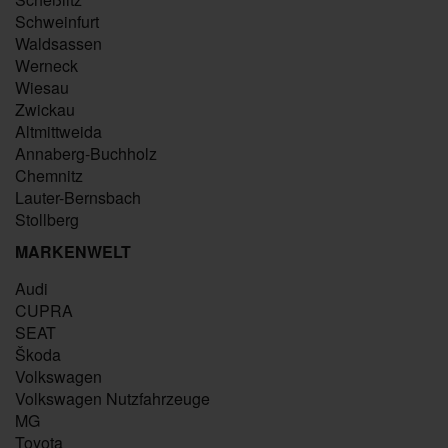
Schweinfurt
Waldsassen
Werneck
Wiesau
Zwickau
Altmittweida
Annaberg-Buchholz
Chemnitz
Lauter-Bernsbach
Stollberg
MARKENWELT
Audi
CUPRA
SEAT
Škoda
Volkswagen
Volkswagen Nutzfahrzeuge
MG
Toyota