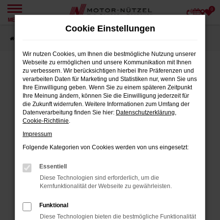
0
Zum
MENÜ
Hauptinhalt
Cookie Einstellungen
springen
Startseite
Angebote
Wir nutzen Cookies, um Ihnen die bestmögliche Nutzung unserer
Webseite zu ermöglichen und unsere Kommunikation mit Ihnen
zu verbessern. Wir berücksichtigen hierbei Ihre Präferenzen und
verarbeiten Daten für Marketing und Statistiken nur, wenn Sie uns
FEHLER: NETWORK ERROR
Ihre Einwilligung geben. Wenn Sie zu einem späteren Zeitpunkt
Ihre Meinung ändern, können Sie die Einwilligung jederzeit für
Beim Laden ist ein Fehler aufgetreten.
die Zukunft widerrufen. Weitere Informationen zum Umfang der
Datenverarbeitung finden Sie hier:
Datenschutzerklärung
,
Hier sind ein paar Tipps, die dir helfen können:
Cookie-Richtlinie
.
Impressum
Überprüfe deine Firewall und deine
Internetverbindung.
Folgende Kategorien von Cookies werden von uns eingesetzt:
Laden andere Webseiten, zum Beispiel
Essentiell
deine Suchmaschine?
Diese Technologien sind erforderlich, um die
Prüfe deine Browsererweiterungen.
Kernfunktionalität der Webseite zu gewährleisten.
Manche Erweiterungen, wie Werbeblocker,
Funktional
können das Laden bestimmter Seiten
Diese Technologien bieten die bestmögliche Funktionalität