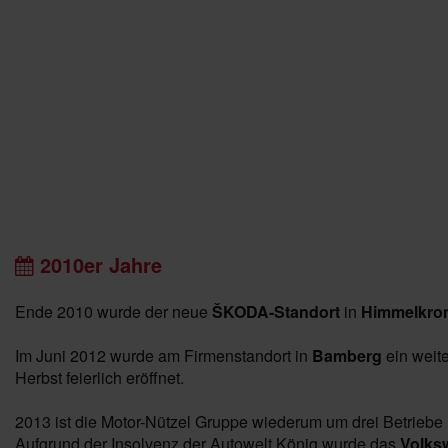
2010er Jahre
Ende 2010 wurde der neue
ŠKODA-Standort
in
Himmelkro
Im Juni 2012 wurde am Firmenstandort in
Bamberg
ein weit
Herbst feierlich eröffnet.
2013 ist die Motor-Nützel Gruppe wiederum um drei Betriebe
Aufgrund der Insolvenz der Autowelt König wurde das
Volks