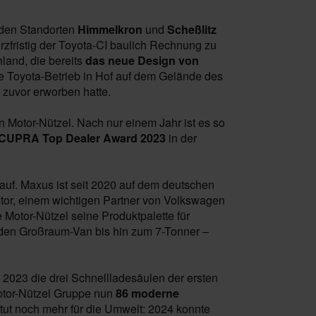
 den Standorten
Himmelkron
und
Scheßlitz
zfristig der Toyota-CI baulich Rechnung zu
land, die bereits
das neue Design von
e Toyota-Betrieb in Hof auf dem Gelände des
 zuvor erworben hatte.
otor-Nützel. Nach nur einem Jahr ist es so
 CUPRA Top Dealer Award 2023
in der
o auf. Maxus ist seit 2020 auf dem deutschen
tor, einem wichtigen Partner von Volkswagen
e Motor-Nützel seine Produktpalette für
r den Großraum-Van bis hin zum 7-Tonner –
023 die drei Schnellladesäulen der ersten
otor-Nützel Gruppe nun
86 moderne
ut noch mehr für die Umwelt: 2024 konnte