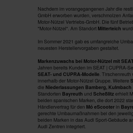
Nachdem im vorangegangenen Jahr die restli
GmbH erworben wurden, verschmolzen Anfan
Motor-Nützel Vertriebs-GmbH. Die fünf Betri
"Motor-Nützel". Am Standort
Mitterteich
wurd
Im Sommer 2021 gab es umfangreiche Umba
neuesten Herstellervorgaben gestaltet.
Markenzuwachs bei Motor-Nützel mit SE
Jahren bereits Kunden im SEAT | CUPRA-Servi
SEAT- und CUPRA-Modelle
. Tirschenreuth 
innerhalb der Motor-Nützel Gruppe. Weitere
S
die
Niederlassungen Bamberg, Kulmbach
Standorten
Bayreuth
und
Scheßlitz
erhielt 
beiden spanischen Marken, die dort 2022 sta
Händlervertrag für den
Mó eScooter
in
Bayr
gerechte Umbaumaßnahmen bei den jeweilige
beiden Marken in das Audi Sport-Gebäude am
Audi Zentren integriert.