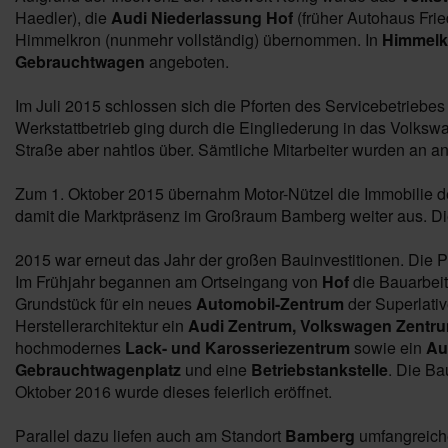
Haedler), die
Audi Niederlassung Hof
(früher Autohaus Frie
Himmelkron (nunmehr vollständig) übernommen. In
Himmel
Gebrauchtwagen
angeboten.
Im Juli 2015 schlossen sich die Pforten des Servicebetriebe
Werkstattbetrieb ging durch die Eingliederung in das Volks
Straße aber nahtlos über. Sämtliche Mitarbeiter wurden an an
Zum 1. Oktober 2015 übernahm Motor-Nützel die Immobilie de
damit die Marktpräsenz im Großraum Bamberg weiter aus. D
2015 war erneut das Jahr der großen Bauinvestitionen. Die P
Im Frühjahr begannen am Ortseingang von
Hof
die Bauarbei
Grundstück für ein neues
Automobil-Zentrum
der Superlativ
Herstellerarchitektur ein
Audi Zentrum, Volkswagen Zent
hochmodernes
Lack- und Karosseriezentrum
sowie ein
Au
Gebrauchtwagenplatz
und eine
Betriebstankstelle
. Die Ba
Oktober 2016 wurde dieses feierlich eröffnet.
Parallel dazu liefen auch am Standort
Bamberg
umfangreiche