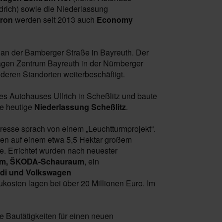
drich) sowie die Niederlassung
kron
werden seit 2013 auch
Economy
s an der Bamberger Straße in Bayreuth. Der
wagen Zentrum Bayreuth in der Nürnberger
deren Standorten weiterbeschäftigt.
s Autohauses Ullrich in Scheßlitz und baute
ie heutige
Niederlassung Scheßlitz
.
resse sprach von einem „Leuchtturmprojekt“.
ten auf einem etwa 5,5 Hektar großem
e. Errichtet wurden nach neuester
rum, ŠKODA-Schauraum
, ein
di und Volkswagen
ukosten lagen bei über 20 Millionen Euro. Im
 Bautätigkeiten für einen neuen