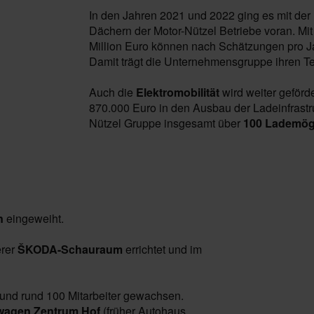
In den Jahren 2021 und 2022 ging es mit der 
Dächern der Motor-Nützel Betriebe voran. Mit
Million Euro können nach Schätzungen pro 
Damit trägt die Unternehmensgruppe ihren Te
Auch die
Elektromobilität
wird weiter geför
870.000 Euro in den Ausbau der Ladeinfrastr
Nützel Gruppe insgesamt über
100 Lademögl
n
eingeweiht.
erer
ŠKODA-Schauraum
errichtet und im
 und rund 100 Mitarbeiter gewachsen.
wagen Zentrum Hof
(früher Autohaus