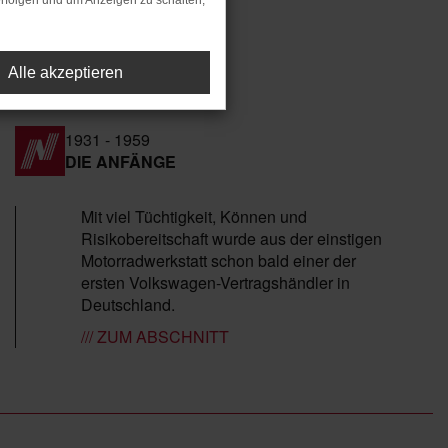
rfolgen und um Anzeigen zu schalten,
Alle akzeptieren
1931 - 1959
DIE ANFÄNGE
Mit viel Tüchtigkeit, Können und
Risikobereitschaft wurde aus der einstigen
Motorradwerkstatt schon bald einer der
ersten Volkswagen-Vertragshändler in
Deutschland.
/// ZUM ABSCHNITT