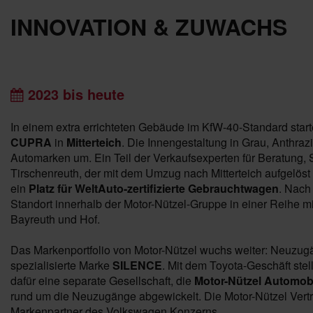
INNOVATION & ZUWACHS
2023 bis heute
In einem extra errichteten Gebäude im KfW-40-Standard star
CUPRA
in
Mitterteich
. Die Innengestaltung in Grau, Anthrazi
Automarken um. Ein Teil der Verkaufsexperten für Beratung,
Tirschenreuth, der mit dem Umzug nach Mitterteich aufgelöst
ein
Platz für WeltAuto-zertifizierte Gebrauchtwagen
. Nach
Standort innerhalb der Motor-Nützel-Gruppe in einer Reihe m
Bayreuth und Hof.
Das Markenportfolio von Motor-Nützel wuchs weiter: Neuzu
spezialisierte Marke
SILENCE
. Mit dem Toyota-Geschäft stel
dafür eine separate Gesellschaft, die
Motor-Nützel Automo
rund um die Neuzugänge abgewickelt. Die Motor-Nützel Vertr
Markenpartner des Volkswagen Konzerns.