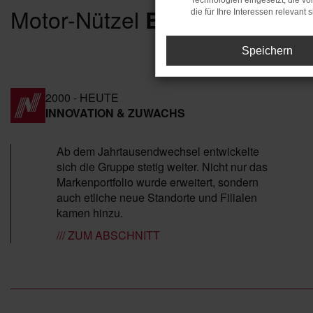
Technologien eingesetzt, die v
Motor-Nützel
Erfolgsgeschic
die für Ihre Interessen relevant s
Speichern
2000 - HEUTE
INNOVATION & ZUWACHS
Ab dem Jahrtausendwechsel entwickelte
sich die Gruppe stetig weiter. Nicht nur das
Markenportfolio wurde erweitert, sondern
auch etliche neue Standorte und Filialen
kamen hinzu.
/// ZUM ABSCHNITT