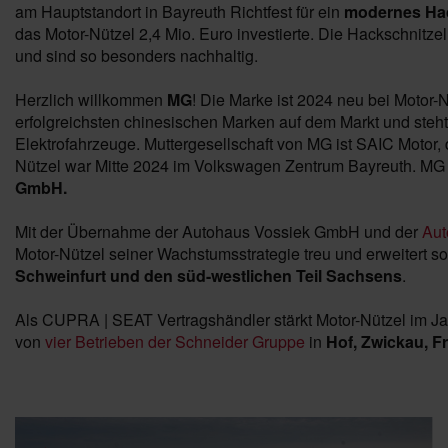
am Hauptstandort in Bayreuth Richtfest für ein
modernes Hac
das Motor-Nützel 2,4 Mio. Euro investierte. Die Hackschnitz
und sind so besonders nachhaltig.
Herzlich willkommen
MG
! Die Marke ist 2024 neu bei Motor-
erfolgreichsten chinesischen Marken auf dem Markt und steht 
Elektrofahrzeuge. Muttergesellschaft von MG ist SAIC Motor, d
Nützel war Mitte 2024 im Volkswagen Zentrum Bayreuth. MG f
GmbH.
Mit der Übernahme der Autohaus Vossiek GmbH und der
Aut
Motor-Nützel seiner Wachstumsstrategie treu und erweitert so
Schweinfurt und den süd-westlichen Teil Sachsens
.
Als CUPRA | SEAT Vertragshändler stärkt Motor-Nützel im J
von
vier Betrieben der Schneider Gruppe
in
Hof, Zwickau, F