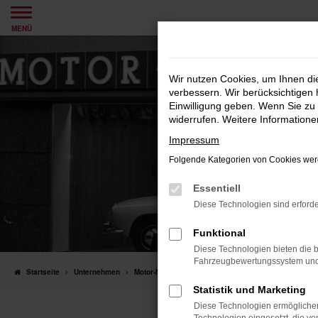
Zum
MENÜ
Hauptinhalt
springen
Wir nutzen Cookies, um Ihnen d
verbessern. Wir berücksichtigen 
Einwilligung geben. Wenn Sie zu 
widerrufen. Weitere Information
Impressum
Folgende Kategorien von Cookies werd
Essentiell
Diese Technologien sind erforde
Funktional
Diese Technologien bieten die b
Fahrzeugbewertungssystem und w
Startseite
Unternehmen
Motor-Nützel Erfolgsgeschichte
Statistik und Marketing
Diese Technologien ermöglichen