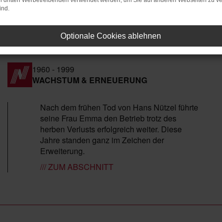
on dritten Werbetreibenden verwendet werden, um Sie auf anderen Webseiten zu ve
hte
ind.
Optionale Cookies ablehnen
1960 - 1999
WACHSTUM & ERNEUERUNG
Nach dem frühen Tod von Hans Nützel führte
seine Frau Emma den Betrieb trotz des
herben Verlusts erfolgreich weiter. Diese
Jahre standen ganz im Zeichen der
Erweiterung.
/// ZUM ABSCHNITT