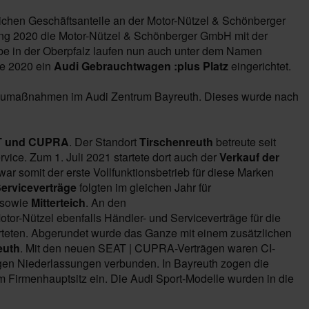
chen Geschäftsanteile an der Motor-Nützel & Schönberger
g 2020 die Motor-Nützel & Schönberger GmbH mit der
ebe in der Oberpfalz laufen nun auch unter dem Namen
e 2020 ein
Audi Gebrauchtwagen :plus
Platz
eingerichtet.
umaßnahmen im Audi Zentrum Bayreuth. Dieses wurde nach
AT und CUPRA
. Der Standort
Tirschenreuth
betreute seit
ce. Zum 1. Juli 2021 startete dort auch der
Verkauf der
war somit der erste Vollfunktionsbetrieb für diese Marken
erviceverträge
folgten im gleichen Jahr für
sowie
Mitterteich
. An den
Motor-Nützel ebenfalls Händler- und Serviceverträge für die
rteten. Abgerundet wurde das Ganze mit einem zusätzlichen
euth
. Mit den neuen SEAT | CUPRA-Verträgen waren CI-
n Niederlassungen verbunden. In Bayreuth zogen die
 Firmenhauptsitz ein. Die Audi Sport-Modelle wurden in die