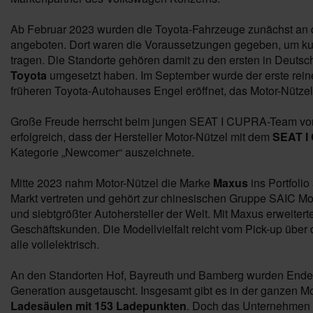
Ab Februar 2023 wurden die Toyota-Fahrzeuge zunächst an
angeboten. Dort waren die Voraussetzungen gegeben, um kur
tragen. Die Standorte gehören damit zu den ersten in Deutsch
Toyota
umgesetzt haben. Im September wurde der erste rein
früheren Toyota-Autohauses Engel eröffnet, das Motor-Nützel
Große Freude herrscht beim jungen SEAT I CUPRA-Team von M
erfolgreich, dass der Hersteller Motor-Nützel mit dem
SEAT I
Kategorie „Newcomer“ auszeichnete.
Mitte 2023 nahm Motor-Nützel die Marke
Maxus
ins Portfoli
Markt vertreten und gehört zur chinesischen Gruppe SAIC Mo
und siebtgrößter Autohersteller der Welt. Mit Maxus erweitert
Geschäftskunden. Die Modellvielfalt reicht vom Pick-up übe
alle vollelektrisch.
An den Standorten Hof, Bayreuth und Bamberg wurden Ende 2
Generation ausgetauscht. Insgesamt gibt es in der ganzen M
Ladesäulen mit 153 Ladepunkten
. Doch das Unternehmen t