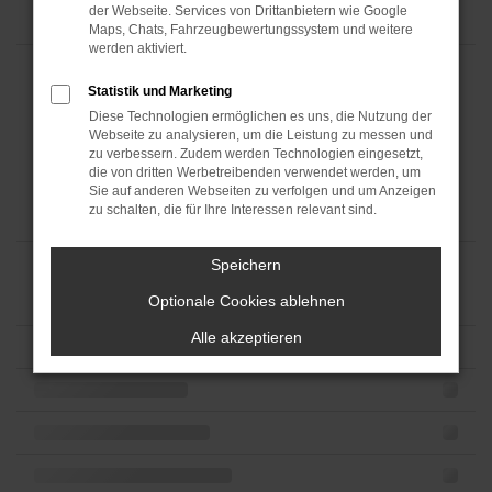
der Webseite. Services von Drittanbietern wie Google
Maps, Chats, Fahrzeugbewertungssystem und weitere
werden aktiviert.
Statistik und Marketing
Diese Technologien ermöglichen es uns, die Nutzung der
Webseite zu analysieren, um die Leistung zu messen und
zu verbessern. Zudem werden Technologien eingesetzt,
die von dritten Werbetreibenden verwendet werden, um
Sie auf anderen Webseiten zu verfolgen und um Anzeigen
zu schalten, die für Ihre Interessen relevant sind.
Speichern
Optionale Cookies ablehnen
Alle akzeptieren