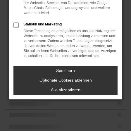
der Webseite. Services von Drittanbietern wie Google
Maps, Chats, Fahrzeugbewertungssystem und weitere
werden aktiviert.
Statistik und Marketing
Diese Technologien ermöglichen es uns, die Nutzung der
Webseite zu analysieren, um die Leistung zu messen und
zu verbessern. Zudem werden Technologien eingesetzt,
die von dritten Werbetreibenden verwendet werden, um
Sie auf anderen Webseiten zu verfolgen und um Anzeigen
zu schalten, die für Ihre Interessen relevant sind.
Speichern
Optionale Cookies ablehnen
Alle akzeptieren