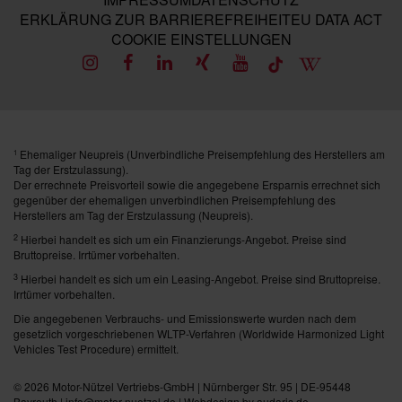
ERKLÄRUNG ZUR BARRIEREFREIHEIT
EU DATA ACT
COOKIE EINSTELLUNGEN
Ehemaliger Neupreis (Unverbindliche Preisempfehlung des Herstellers am
1
Tag der Erstzulassung).
Der errechnete Preisvorteil sowie die angegebene Ersparnis errechnet sich
gegenüber der ehemaligen unverbindlichen Preisempfehlung des
Herstellers am Tag der Erstzulassung (Neupreis).
2
Hierbei handelt es sich um ein Finanzierungs-Angebot. Preise sind
Bruttopreise. Irrtümer vorbehalten.
3
Hierbei handelt es sich um ein Leasing-Angebot. Preise sind Bruttopreise.
Irrtümer vorbehalten.
Die angegebenen Verbrauchs- und Emissionswerte wurden nach dem
gesetzlich vorgeschriebenen WLTP-Verfahren (Worldwide Harmonized Light
Vehicles Test Procedure) ermittelt.
© 2026
Motor-Nützel Vertriebs-GmbH
| Nürnberger Str. 95 | DE-95448
Bayreuth | info@motor-nuetzel.de |
Webdesign by audaris.de