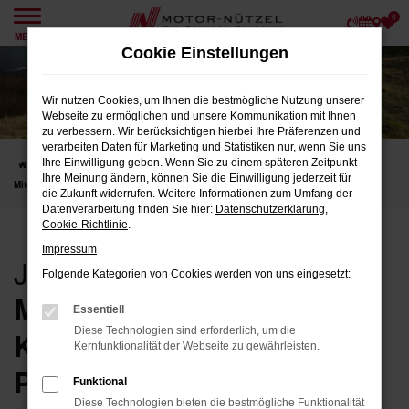
0
Zum
MENÜ
Hauptinhalt
Cookie Einstellungen
springen
Wir nutzen Cookies, um Ihnen die bestmögliche Nutzung unserer
Webseite zu ermöglichen und unsere Kommunikation mit Ihnen
zu verbessern. Wir berücksichtigen hierbei Ihre Präferenzen und
verarbeiten Daten für Marketing und Statistiken nur, wenn Sie uns
Ihre Einwilligung geben. Wenn Sie zu einem späteren Zeitpunkt
Startseite
Geschäftskunden
Gewerbekunden
Für Maschinenring
Ihre Meinung ändern, können Sie die Einwilligung jederzeit für
Mitglieder
die Zukunft widerrufen. Weitere Informationen zum Umfang der
Datenverarbeitung finden Sie hier:
Datenschutzerklärung
,
Cookie-Richtlinie
.
Impressum
JETZT VON EXKLUSIVEN
Folgende Kategorien von Cookies werden von uns eingesetzt:
MASCHINENRING-
Essentiell
KONDITIONEN
Diese Technologien sind erforderlich, um die
Kernfunktionalität der Webseite zu gewährleisten.
PROFITIEREN
Funktional
Diese Technologien bieten die bestmögliche Funktionalität