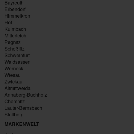
Bayreuth
Erbendorf
Himmelkron
Hof
Kulmbach
Mitterteich
Pegnitz
Scheßlitz
Schweinfurt
Waldsassen
Werneck
Wiesau
Zwickau
Altmittweida
Annaberg-Buchholz
Chemnitz
Lauter-Bernsbach
Stollberg
MARKENWELT