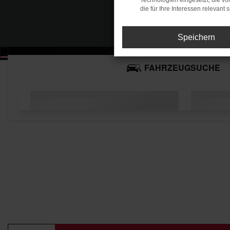
Technologien eingesetzt, die v
die für Ihre Interessen relevant s
Speichern
JETZT BESTELLBAR. DER NEUE ID. CROSS
FAHRZEUGSUCHE
DER NEUE ID. CROSS
BEREIT FÜR NEUE WEGE.
Ein Fahrzeug für alle, die weiter denken:
Vollelektrisch. Modern. Alltagstauglich.
AB 159,- € MTL. LEASEN
Stromverbrauch (kombiniert): 14,4 kWh/100 km; CO2-
ZU DEN ANGEBOTEN
Emissionen (kombiniert): 0 g/km; CO2-Klasse: A