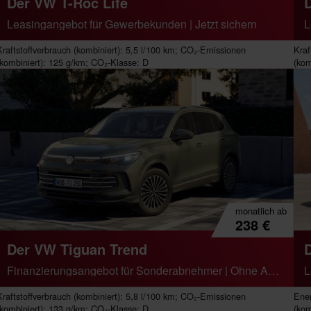
Der VW T-Roc Life
Leasingangebot für Gewerbekunden | Jetzt sichern
L
Kraftstoffverbrauch (kombiniert): 5,5 l/100 km; CO₂-Emissionen
Kraf
(kombiniert): 125 g/km; CO₂-Klasse: D
(kom
monatlich
ab
238
€
Der VW Tiguan Trend
D
Finanzierungsangebot für Sonderabnehmer | Ohne Anzahlung
L
Kraftstoffverbrauch (kombiniert): 5,8 l/100 km; CO₂-Emissionen
Ener
(kombiniert): 133 g/km; CO₂-Klasse: D
(kom