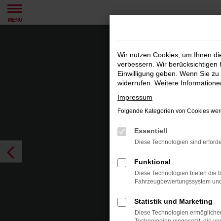
Zum
MENÜ
Hauptinhalt
springen
Wir nutzen Cookies, um Ihnen d
verbessern. Wir berücksichtigen 
Einwilligung geben. Wenn Sie zu 
widerrufen. Weitere Information
Impressum
Folgende Kategorien von Cookies werd
Essentiell
Diese Technologien sind erforde
Funktional
Diese Technologien bieten die b
Fahrzeugbewertungssystem und w
Statistik und Marketing
Diese Technologien ermöglichen