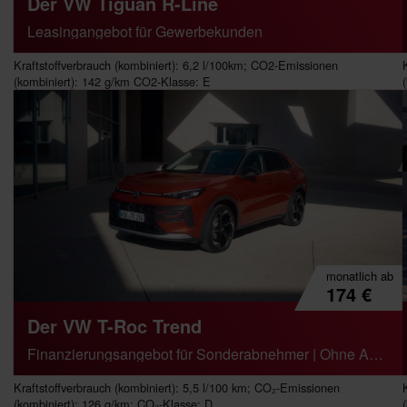
Der VW Tiguan R-Line
Leasingangebot für Gewerbekunden
Kraftstoffverbrauch (kombiniert): 6,2 l/100km; CO2-Emissionen
(kombiniert): 142 g/km CO2-Klasse: E
monatlich
ab
174
€
Der VW T-Roc Trend
Finanzierungsangebot für Sonderabnehmer | Ohne Anzahlung
Kraftstoffverbrauch (kombiniert): 5,5 l/100 km; CO₂-Emissionen
(kombiniert): 126 g/km; CO₂-Klasse: D