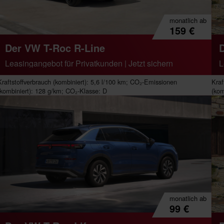
monatlich
ab
159
€
Der VW T-Roc R-Line
rt): 0 g/km; CO₂-Klasse: A
Leasingangebot für Privatkunden | Jetzt sichern
L
Kraftstoffverbrauch (kombiniert): 5,6 l/100 km; CO₂-Emissionen
Kraf
(kombiniert): 128 g/km; CO₂-Klasse: D
(kom
monatlich
ab
99
€