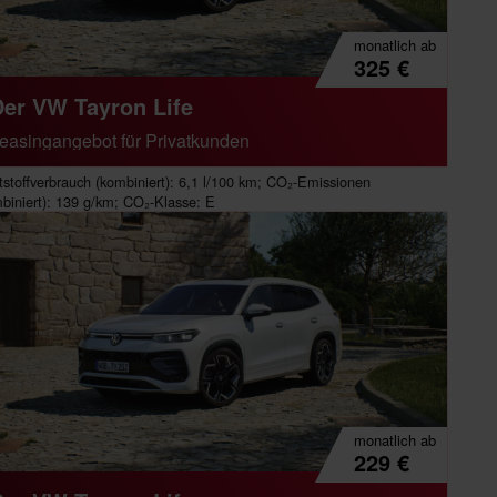
monatlich
ab
325
€
Der VW Tayron Life
easingangebot für Privatkunden
tstoffverbrauch (kombiniert): 6,1 l/100 km; CO₂-Emissionen
biniert): 139 g/km; CO₂-Klasse: E
monatlich
ab
229
€