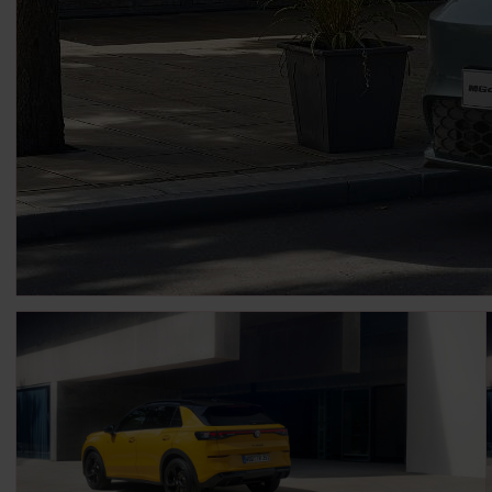
MG4 EV Urban
Leasingangebote Privat
ca.