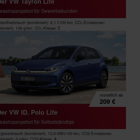
Der VW Tayron Life
easingangebot für Gewerbekunden
tstoffverbrauch (kombiniert): 6,1 l/100 km; CO₂-Emissionen
biniert): 139 g/km; CO₂-Klasse: E
monatlich
ab
209
€
er VW ID. Polo Life
easingangebot für Selbstständige
gieverbrauch (kombiniert): 13,6 kWh/100 km; CO2-Emissionen
biniert): 0 g/km; CO2-Klasse: A