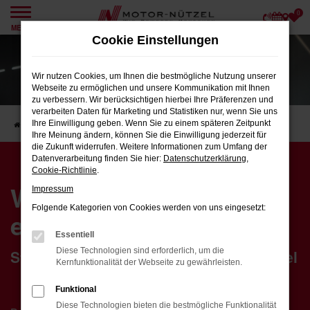
0
Zum
MENÜ
Hauptinhalt
Cookie Einstellungen
springen
Wir nutzen Cookies, um Ihnen die bestmögliche Nutzung unserer
Webseite zu ermöglichen und unsere Kommunikation mit Ihnen
zu verbessern. Wir berücksichtigen hierbei Ihre Präferenzen und
verarbeiten Daten für Marketing und Statistiken nur, wenn Sie uns
Ihre Einwilligung geben. Wenn Sie zu einem späteren Zeitpunkt
Startseite
Karriere
Darum Motor-Nützel
Ihre Meinung ändern, können Sie die Einwilligung jederzeit für
die Zukunft widerrufen. Weitere Informationen zum Umfang der
Datenverarbeitung finden Sie hier:
Datenschutzerklärung
,
Cookie-Richtlinie
.
Was Sie bei uns
Impressum
Folgende Kategorien von Cookies werden von uns eingesetzt:
erwartet
Essentiell
Diese Technologien sind erforderlich, um die
Starten Sie Ihre Karriere bei Motor-Nützel
Kernfunktionalität der Webseite zu gewährleisten.
Funktional
Diese Technologien bieten die bestmögliche Funktionalität