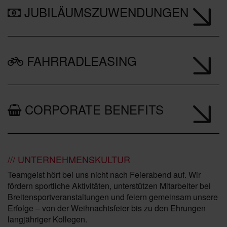
I
JUBILÄUMSZUWENDUNGEN
H
N
FAHRRADLEASING
A
C
H
CORPORATE BENEFITS
T
S
F
/// UNTERNEHMENSKULTUR
E
Teamgeist hört bei uns nicht nach Feierabend auf. Wir
I
fördern sportliche Aktivitäten, unterstützen Mitarbeiter bei
Breitensportveranstaltungen und feiern gemeinsam unsere
E
Erfolge – von der Weihnachtsfeier bis zu den Ehrungen
R
langjähriger Kollegen.