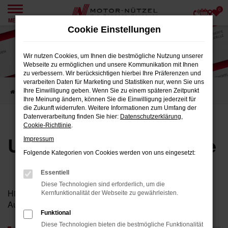
0
Zum
MENÜ
Hauptinhalt
Cookie Einstellungen
springen
Wir nutzen Cookies, um Ihnen die bestmögliche Nutzung unserer
Webseite zu ermöglichen und unsere Kommunikation mit Ihnen
zu verbessern. Wir berücksichtigen hierbei Ihre Präferenzen und
verarbeiten Daten für Marketing und Statistiken nur, wenn Sie uns
Ihre Einwilligung geben. Wenn Sie zu einem späteren Zeitpunkt
Startseite
Karriere
Unsere Stellenangebote
Ihre Meinung ändern, können Sie die Einwilligung jederzeit für
die Zukunft widerrufen. Weitere Informationen zum Umfang der
Datenverarbeitung finden Sie hier:
Datenschutzerklärung
,
Cookie-Richtlinie
.
Unsere Stellenangebote
Impressum
Folgende Kategorien von Cookies werden von uns eingesetzt:
Essentiell
Diese Technologien sind erforderlich, um die
Hier finden Sie unsere aktuellen Stellenangebote und
Kernfunktionalität der Webseite zu gewährleisten.
Ausbildungsplätze.
Funktional
Diese Technologien bieten die bestmögliche Funktionalität