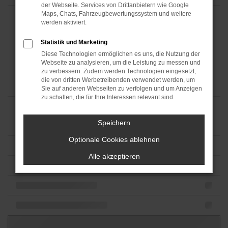
der Webseite. Services von Drittanbietern wie Google
Maps, Chats, Fahrzeugbewertungssystem und weitere
werden aktiviert.
Statistik und Marketing
Diese Technologien ermöglichen es uns, die Nutzung der
Webseite zu analysieren, um die Leistung zu messen und
zu verbessern. Zudem werden Technologien eingesetzt,
die von dritten Werbetreibenden verwendet werden, um
Sie auf anderen Webseiten zu verfolgen und um Anzeigen
zu schalten, die für Ihre Interessen relevant sind.
Speichern
Optionale Cookies ablehnen
Alle akzeptieren