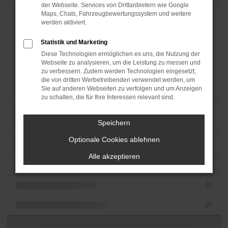
der Webseite. Services von Drittanbietern wie Google
Maps, Chats, Fahrzeugbewertungssystem und weitere
werden aktiviert.
Statistik und Marketing
Diese Technologien ermöglichen es uns, die Nutzung der
Webseite zu analysieren, um die Leistung zu messen und
zu verbessern. Zudem werden Technologien eingesetzt,
die von dritten Werbetreibenden verwendet werden, um
Sie auf anderen Webseiten zu verfolgen und um Anzeigen
zu schalten, die für Ihre Interessen relevant sind.
Speichern
Optionale Cookies ablehnen
Alle akzeptieren