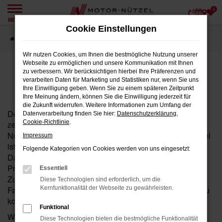
0
Zum
MENÜ
Hauptinhalt
Cookie Einstellungen
springen
Startseite
EU Data Act
Wir nutzen Cookies, um Ihnen die bestmögliche Nutzung unserer
Webseite zu ermöglichen und unsere Kommunikation mit Ihnen
EU DATA ACT
zu verbessern. Wir berücksichtigen hierbei Ihre Präferenzen und
verarbeiten Daten für Marketing und Statistiken nur, wenn Sie uns
Ihre Einwilligung geben. Wenn Sie zu einem späteren Zeitpunkt
Ihre Meinung ändern, können Sie die Einwilligung jederzeit für
die Zukunft widerrufen. Weitere Informationen zum Umfang der
Der EU Data Act (Verordnung (EU) 2023/2854) ist ein
Datenverarbeitung finden Sie hier:
Datenschutzerklärung
,
Cookie-Richtlinie
.
zentrales Gesetzeswerk, das den Zugang zu und die
Nutzung von Daten in der Europäischen Union regelt. Ziel
Impressum
ist es, faire und transparente Praktiken beim
Folgende Kategorien von Cookies werden von uns eingesetzt:
Datenaustausch sicherzustellen und sowohl
Privatpersonen als auch Unternehmen zu befähigen,
Essentiell
Zugriff auf die von vernetzten Geräten – einschließlich
Diese Technologien sind erforderlich, um die
Fahrzeugen – generierten Daten zu erhalten und diese zu
Kernfunktionalität der Webseite zu gewährleisten.
kontrollieren.
Funktional
Weitere Informationen zum EU Data Act finden Sie in der
Diese Technologien bieten die bestmögliche Funktionalität