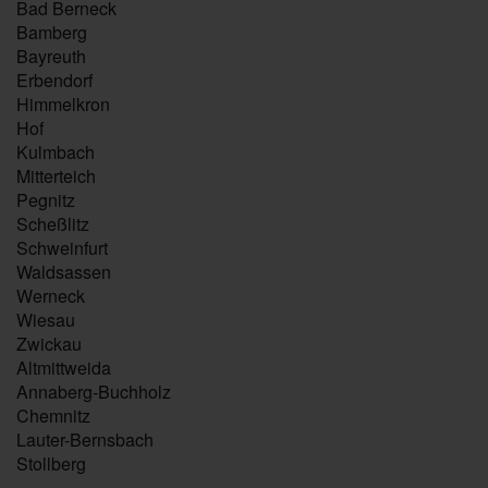
Bad Berneck
Bamberg
Bayreuth
Erbendorf
Himmelkron
Hof
Kulmbach
Mitterteich
Pegnitz
Scheßlitz
Schweinfurt
Waldsassen
Werneck
Wiesau
Zwickau
Altmittweida
Annaberg-Buchholz
Chemnitz
Lauter-Bernsbach
Stollberg