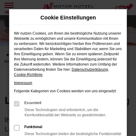
0
Zum
MENÜ
Hauptinhalt
Cookie Einstellungen
springen
Wir nutzen Cookies, um Ihnen die bestmögliche Nutzung unserer
Webseite zu ermöglichen und unsere Kommunikation mit Ihnen
zu verbessern. Wir berücksichtigen hierbei Ihre Präferenzen und
verarbeiten Daten für Marketing und Statistiken nur, wenn Sie uns
Ihre Einwilligung geben. Wenn Sie zu einem späteren Zeitpunkt
Startseite
Geschäftskunden
Großkunden
Vertragsanpassung
Ihre Meinung ändern, können Sie die Einwilligung jederzeit für
Großkunden
die Zukunft widerrufen. Weitere Informationen zum Umfang der
Datenverarbeitung finden Sie hier:
Datenschutzerklärung
,
Cookie-Richtlinie
.
Impressum
Folgende Kategorien von Cookies werden von uns eingesetzt:
-Vertragsanpassung
Leasing
Essentiell
Diese Technologien sind erforderlich, um die
Kernfunktionalität der Webseite zu gewährleisten.
Ihr Online-Service zur Anpassung Ihres
Leasingvertrags
Funktional
Diese Technologien bieten die bestmögliche Funktionalität