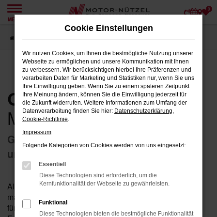
0
Zum
MENÜ
Hauptinhalt
Cookie Einstellungen
springen
Startseite
Geschäftskunden
Wir nutzen Cookies, um Ihnen die bestmögliche Nutzung unserer
Webseite zu ermöglichen und unsere Kommunikation mit Ihnen
zu verbessern. Wir berücksichtigen hierbei Ihre Präferenzen und
verarbeiten Daten für Marketing und Statistiken nur, wenn Sie uns
Ihre Einwilligung geben. Wenn Sie zu einem späteren Zeitpunkt
Geschäftskunden
bei
Ihre Meinung ändern, können Sie die Einwilligung jederzeit für
die Zukunft widerrufen. Weitere Informationen zum Umfang der
Motor-Nützel
Datenverarbeitung finden Sie hier:
Datenschutzerklärung
,
Cookie-Richtlinie
.
Impressum
Geschäftskundenlösungen für Gewerbe
Folgende Kategorien von Cookies werden von uns eingesetzt:
und Großkunden
Essentiell
Diese Technologien sind erforderlich, um die
Kernfunktionalität der Webseite zu gewährleisten.
Als starker Mobilitätspartner bietet Motor‑Nützel
maßgeschneiderte Lösungen für
Gewerbekunden
sowie
Funktional
für
Großkunden
. Von der individuellen Beratung bis zum
Diese Technologien bieten die bestmögliche Funktionalität