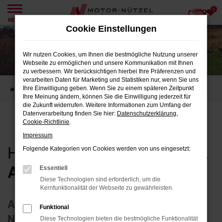
0
Zum
MENÜ
Hauptinhalt
Cookie Einstellungen
springen
Wir nutzen Cookies, um Ihnen die bestmögliche Nutzung unserer
Webseite zu ermöglichen und unsere Kommunikation mit Ihnen
zu verbessern. Wir berücksichtigen hierbei Ihre Präferenzen und
verarbeiten Daten für Marketing und Statistiken nur, wenn Sie uns
Ihre Einwilligung geben. Wenn Sie zu einem späteren Zeitpunkt
Startseite
Unternehmen
Hans & Emma Nützel Altenstiftung
Ihre Meinung ändern, können Sie die Einwilligung jederzeit für
die Zukunft widerrufen. Weitere Informationen zum Umfang der
Datenverarbeitung finden Sie hier:
Datenschutzerklärung
,
Cookie-Richtlinie
.
Impressum
HANS UND EMMA NÜTZEL
Folgende Kategorien von Cookies werden von uns eingesetzt:
ALTENSTIFTUNG
Essentiell
Diese Technologien sind erforderlich, um die
Kernfunktionalität der Webseite zu gewährleisten.
Alleinige Gesellschafterin der Motor-
Funktional
Nützel GmbH
Diese Technologien bieten die bestmögliche Funktionalität