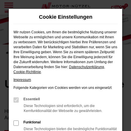
0
Zum
MENÜ
Hauptinhalt
Cookie Einstellungen
springen
Wir nutzen Cookies, um Ihnen die bestmögliche Nutzung unserer
Webseite zu ermöglichen und unsere Kommunikation mit Ihnen
zu verbessern. Wir berücksichtigen hierbei Ihre Präferenzen und
verarbeiten Daten für Marketing und Statistiken nur, wenn Sie uns
Ihre Einwilligung geben. Wenn Sie zu einem späteren Zeitpunkt
Startseite
Karriere
Unsere Stellenangebote
Ihre Meinung ändern, können Sie die Einwilligung jederzeit für
die Zukunft widerrufen. Weitere Informationen zum Umfang der
Datenverarbeitung finden Sie hier:
Datenschutzerklärung
,
Cookie-Richtlinie
.
Unsere Stellenangebote
Impressum
Folgende Kategorien von Cookies werden von uns eingesetzt:
Essentiell
Diese Technologien sind erforderlich, um die
Hier finden Sie unsere aktuellen Stellenangebote und
Kernfunktionalität der Webseite zu gewährleisten.
Ausbildungsplätze.
Funktional
Diese Technologien bieten die bestmögliche Funktionalität