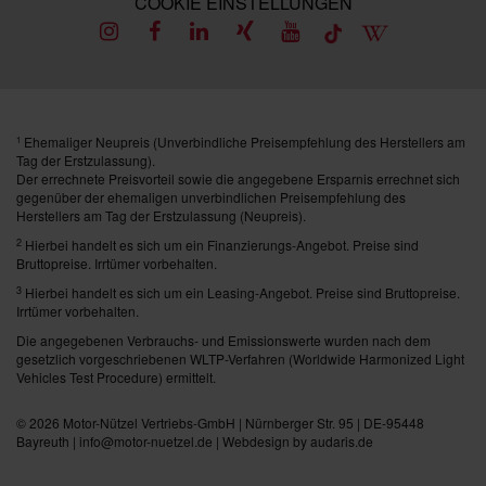
COOKIE EINSTELLUNGEN
Ehemaliger Neupreis (Unverbindliche Preisempfehlung des Herstellers am
1
Tag der Erstzulassung).
Der errechnete Preisvorteil sowie die angegebene Ersparnis errechnet sich
gegenüber der ehemaligen unverbindlichen Preisempfehlung des
Herstellers am Tag der Erstzulassung (Neupreis).
2
Hierbei handelt es sich um ein Finanzierungs-Angebot. Preise sind
Bruttopreise. Irrtümer vorbehalten.
3
Hierbei handelt es sich um ein Leasing-Angebot. Preise sind Bruttopreise.
Irrtümer vorbehalten.
Die angegebenen Verbrauchs- und Emissionswerte wurden nach dem
gesetzlich vorgeschriebenen WLTP-Verfahren (Worldwide Harmonized Light
Vehicles Test Procedure) ermittelt.
© 2026
Motor-Nützel Vertriebs-GmbH
| Nürnberger Str. 95 | DE-95448
Bayreuth | info@motor-nuetzel.de |
Webdesign by audaris.de