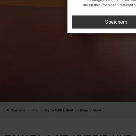
Technologien eingesetzt, die v
die für Ihre Interessen relevant s
Speichern
Startseite
Blog
Toyota C-HR Hybrid und Plug-in Hybrid