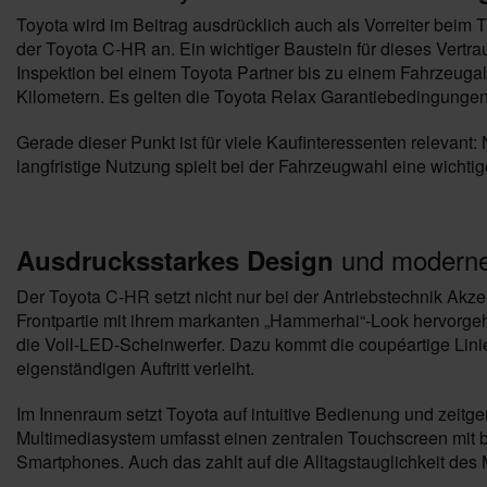
Toyota wird im Beitrag ausdrücklich auch als Vorreiter beim T
der Toyota C-HR an. Ein wichtiger Baustein für dieses Vertrau
Inspektion bei einem Toyota Partner bis zu einem Fahrzeugal
Kilometern. Es gelten die Toyota Relax Garantiebedingungen
Gerade dieser Punkt ist für viele Kaufinteressenten relevant:
langfristige Nutzung spielt bei der Fahrzeugwahl eine wichtig
und moderne 
Ausdrucksstarkes Design
Der Toyota C-HR setzt nicht nur bei der Antriebstechnik Akzen
Frontpartie mit ihrem markanten „Hammerhai“-Look hervorgeh
die Voll-LED-Scheinwerfer. Dazu kommt die coupéartige Lin
eigenständigen Auftritt verleiht.
Im Innenraum setzt Toyota auf intuitive Bedienung und zei
Multimediasystem umfasst einen zentralen Touchscreen mit bi
Smartphones. Auch das zahlt auf die Alltagstauglichkeit des 