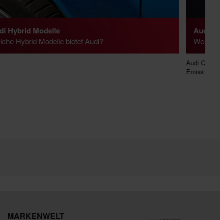
di Hybrid Modelle
Audi El
che Hybrid Modelle bietet Audi?
Welche 
Audi Q6 e-t
Emissionen 
MARKENWELT