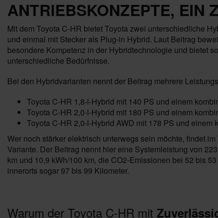
ANTRIEBSKONZEPTE, EIN Z
Mit dem Toyota C-HR bietet Toyota zwei unterschiedliche Hyb
und einmal mit Stecker als Plug-in Hybrid. Laut Beitrag bewe
besondere Kompetenz in der Hybridtechnologie und bietet so d
unterschiedliche Bedürfnisse.
Bei den Hybridvarianten nennt der Beitrag mehrere Leistungs
Toyota C-HR 1,8-l-Hybrid mit 140 PS und einem kombini
Toyota C-HR 2,0-l-Hybrid mit 180 PS und einem kombini
Toyota C-HR 2,0-l-Hybrid AWD mit 178 PS und einem k
Wer noch stärker elektrisch unterwegs sein möchte, findet i
Variante. Der Beitrag nennt hier eine Systemleistung von 223
km und 10,9 kWh/100 km, die CO2-Emissionen bei 52 bis 53 g/
innerorts sogar 97 bis 99 Kilometer.
Warum der Toyota C-HR mit
Zuverlässi