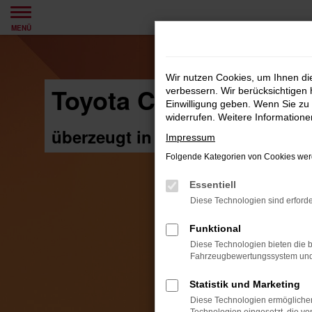
Zum
MENÜ
Hauptinhalt
springen
Wir nutzen Cookies, um Ihnen d
Toyota C-HR Hybrid u
verbessern. Wir berücksichtigen 
Einwilligung geben. Wenn Sie zu 
widerrufen. Weitere Information
überzeugt in der AUTO BILD-Ka
Impressum
Folgende Kategorien von Cookies werd
Essentiell
Diese Technologien sind erforde
Funktional
Diese Technologien bieten die b
Fahrzeugbewertungssystem und w
Statistik und Marketing
Diese Technologien ermöglichen