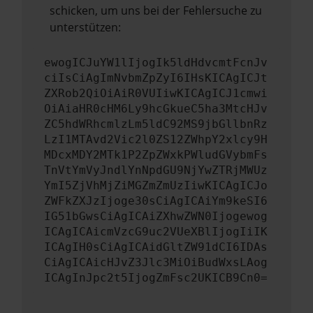
schicken, um uns bei der Fehlersuche zu
unterstützen:
ewogICJuYW1lIjogIk5ldHdvcmtFcnJv
ciIsCiAgImNvbmZpZyI6IHsKICAgICJt
ZXRob2QiOiAiR0VUIiwKICAgICJ1cmwi
OiAiaHR0cHM6Ly9hcGkueC5ha3MtcHJv
ZC5hdWRhcmlzLm5ldC92MS9jbGllbnRz
LzI1MTAvd2Vic2l0ZS12ZWhpY2xlcy9H
MDcxMDY2MTk1P2ZpZWxkPWludGVybmFs
TnVtYmVyJndlYnNpdGU9NjYwZTRjMWUz
YmI5ZjVhMjZiMGZmZmUzIiwKICAgICJo
ZWFkZXJzIjoge30sCiAgICAiYm9keSI6
IG51bGwsCiAgICAiZXhwZWN0Ijogewog
ICAgICAicmVzcG9uc2VUeXBlIjogIiIK
ICAgIH0sCiAgICAidGltZW91dCI6IDAs
CiAgICAicHJvZ3Jlc3MiOiBudWxsLAog
ICAgInJpc2t5IjogZmFsc2UKICB9Cn0=