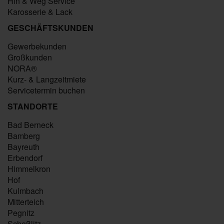
Hin & Weg Service
Karosserie & Lack
GESCHÄFTSKUNDEN
Gewerbekunden
Großkunden
NORA®
Kurz- & Langzeitmiete
Servicetermin buchen
STANDORTE
Bad Berneck
Bamberg
Bayreuth
Erbendorf
Himmelkron
Hof
Kulmbach
Mitterteich
Pegnitz
Scheßlitz