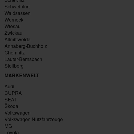
Schweinfurt
Waldsassen
Werneck
Wiesau
Zwickau
Altmittweida
Annaberg-Buchholz
Chemnitz
Lauter-Bernsbach
Stollberg
MARKENWELT
Audi
CUPRA
SEAT
Škoda
Volkswagen
Volkswagen Nutzfahrzeuge
MG
Toyota