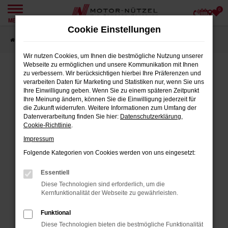
0
Zum
MENÜ
Hauptinhalt
Cookie Einstellungen
springen
Startseite
Angebote
Wir nutzen Cookies, um Ihnen die bestmögliche Nutzung unserer
Webseite zu ermöglichen und unsere Kommunikation mit Ihnen
zu verbessern. Wir berücksichtigen hierbei Ihre Präferenzen und
verarbeiten Daten für Marketing und Statistiken nur, wenn Sie uns
FEHLER: NETWORK ERROR
Ihre Einwilligung geben. Wenn Sie zu einem späteren Zeitpunkt
Ihre Meinung ändern, können Sie die Einwilligung jederzeit für
Beim Laden ist ein Fehler aufgetreten.
die Zukunft widerrufen. Weitere Informationen zum Umfang der
Datenverarbeitung finden Sie hier:
Datenschutzerklärung
,
Hier sind ein paar Tipps, die dir helfen können:
Cookie-Richtlinie
.
Impressum
Überprüfe deine Firewall und deine
Internetverbindung.
Folgende Kategorien von Cookies werden von uns eingesetzt:
Laden andere Webseiten, zum Beispiel
Essentiell
deine Suchmaschine?
Diese Technologien sind erforderlich, um die
Prüfe deine Browsererweiterungen.
Kernfunktionalität der Webseite zu gewährleisten.
Manche Erweiterungen, wie Werbeblocker,
Funktional
können das Laden bestimmter Seiten
Diese Technologien bieten die bestmögliche Funktionalität