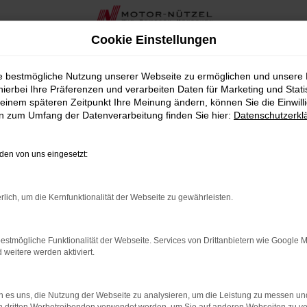
Cookie Einstellungen
ie bestmögliche Nutzung unserer Webseite zu ermöglichen und unsere
hierbei Ihre Präferenzen und verarbeiten Daten für Marketing und Stati
einem späteren Zeitpunkt Ihre Meinung ändern, können Sie die Einwillig
en zum Umfang der Datenverarbeitung finden Sie hier:
Datenschutzerkl
OR
en von uns eingesetzt:
rbindung.
rlich, um die Kernfunktionalität der Webseite zu gewährleisten.
hmaschine?
estmögliche Funktionalität der Webseite. Services von Drittanbietern wie Google 
das Laden bestimmter Seiten verhindern. Funktioniert die
eitere werden aktiviert.
 es uns, die Nutzung der Webseite zu analysieren, um die Leistung zu messen u