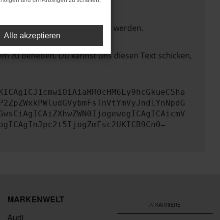
rfolgen und um Anzeigen zu schalten,
ktionen nicht mehr unterstützt werden.
Alle akzeptieren
lem zu beheben. Du kannst uns diesen Text schicken,
KICAgICJ1cmwiOiAiaHR0cHM6Ly9hcGkueC5ha
P2ZpZWxkPWludGVybmFsTnVtYmVyJndlYnNpdG
GwsCiAgICAiZXhwZWN0IjogewogICAgICAicmV
ogICAgInJpc2t5IjogZmFsc2UKICB9Cn0=
MARKENWELT
/// KARRIERE
Audi