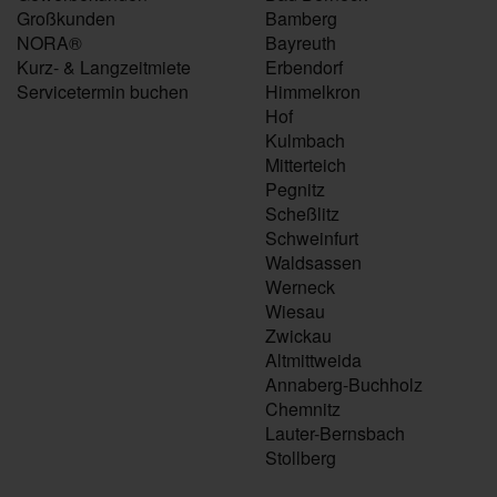
Großkunden
Bamberg
NORA®
Bayreuth
Kurz- & Langzeitmiete
Erbendorf
Servicetermin buchen
Himmelkron
Hof
Kulmbach
Mitterteich
Pegnitz
Scheßlitz
Schweinfurt
Waldsassen
Werneck
Wiesau
Zwickau
Altmittweida
Annaberg-Buchholz
Chemnitz
Lauter-Bernsbach
Stollberg