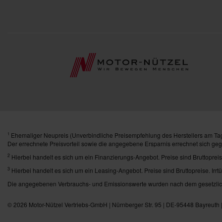
Ehemaliger Neupreis (Unverbindliche Preisempfehlung des Herstellers am Tag
1
Der errechnete Preisvorteil sowie die angegebene Ersparnis errechnet sich ge
2
Hierbei handelt es sich um ein Finanzierungs-Angebot. Preise sind Bruttopreis
3
Hierbei handelt es sich um ein Leasing-Angebot. Preise sind Bruttopreise. Irrt
Die angegebenen Verbrauchs- und Emissionswerte wurden nach dem gesetzlich 
© 2026
Motor-Nützel Vertriebs-GmbH
| Nürnberger Str. 95 | DE-95448 Bayreuth 