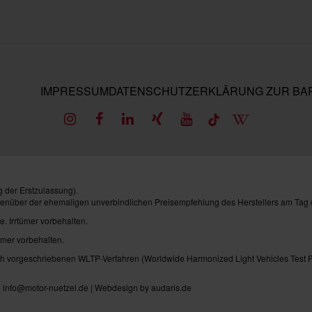
IMPRESSUM
DATENSCHUTZ
ERKLÄRUNG ZUR BAR
 der Erstzulassung).
genüber der ehemaligen unverbindlichen Preisempfehlung des Herstellers am Tag 
e. Irrtümer vorbehalten.
ümer vorbehalten.
vorgeschriebenen WLTP-Verfahren (Worldwide Harmonized Light Vehicles Test Pro
| info@motor-nuetzel.de |
Webdesign by audaris.de