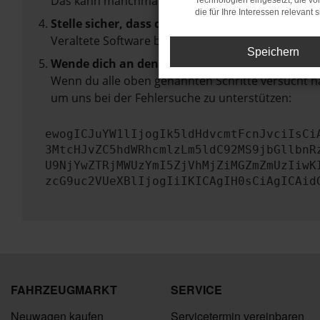
Das kann manchmal helfen, vorübergehende Pro
Technologien eingesetzt, die v
die für Ihre Interessen relevant s
Stelle sicher, dass dein Browser und dein Betr
Veraltete Software birgt nicht nur ein Sicherhei
Speichern
Wende dich an den Webseitenbetreiber.
Wenn du alle oben genannten Schritte versucht ha
um uns bei der Fehlersuche zu unterstützen:
ewogICJuYW1lIjogIk5ldHdvcmtFcnJvciIsCi
3MtcHJvZC5hdWRhcmlzLm5ldC92MS9jbGllbnR
U9NjYwZTRjMWUzYmI5ZjVhMjZiMGZmZmUzIiwK
zcG9uc2VUeXBlIjogIiIKICAgIH0sCiAgICAid
FAHRZEUGMARKT
SERVICE
Neuwagen kaufen
Servicetermin vereinbaren