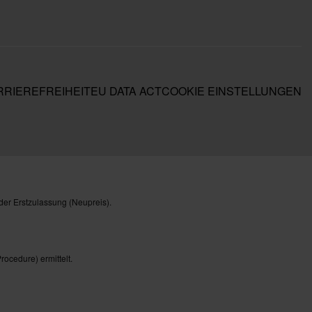
RIEREFREIHEIT
EU DATA ACT
COOKIE EINSTELLUNGEN
der Erstzulassung (Neupreis).
cedure) ermittelt.