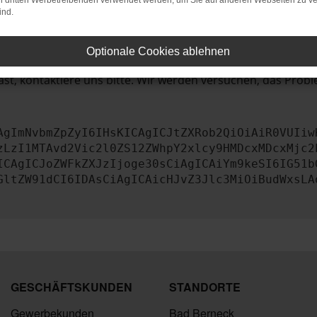
bleme zu beheben.
on dritten Werbetreibenden verwendet werden, um Sie auf anderen Webseiten zu ve
ind.
iebssystem auf dem neuesten Stand sind.
tsrisiko, sondern kann auch dazu führen, dass bestimmte Fun
Optionale Cookies ablehnen
st, kontaktiere uns bitte. Wir werden versuchen, das Prob
AgImNvbmZpZyI6IHsKICAgICJtZXRob2QiOiAiR0VUIiw
zLzI1MTAvd2Vic2l0ZS12ZWhpY2xlcy9HMDcxMDcxMjc2
ICAgICJoZWFkZXJzIjoge30sCiAgICAiYm9keSI6IG51b
GltZW91dCI6IDAsCiAgICAicHJvZ3Jlc3MiOiBudWxsLA
GESCHÄFTSKUNDEN
STANDORTE
Gewerbekunden
Bad Berneck