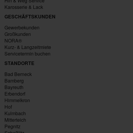
Hin & Weg Service
Karosserie & Lack
GESCHÄFTSKUNDEN
Gewerbekunden
Großkunden
NORA®
Kurz- & Langzeitmiete
Servicetermin buchen
STANDORTE
Bad Berneck
Bamberg
Bayreuth
Erbendorf
Himmelkron
Hof
Kulmbach
Mitterteich
Pegnitz
Scheßlitz