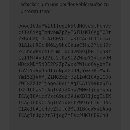
schicken, um uns bei der Fehlersuche zu
unterstützen:
ewogICJuYW1lIjogIk5ldHdvcmtFcnJv
ciIsCiAgImNvbmZpZyI6IHsKICAgICJt
ZXRob2QiOiAiR0VUIiwKICAgICJ1cmwi
OiAiaHR0cHM6Ly9hcGkueC5ha3MtcHJv
ZC5hdWRhcmlzLm5ldC92MS9jbGllbnRz
LzI1MTAvd2Vic2l0ZS12ZWhpY2xlcy9H
MDcxMDY5NDE2P2ZpZWxkPWludGVybmFs
TnVtYmVyJndlYnNpdGU9NjYwZTRjMWUz
YmI5ZjVhMjZiMGZmZmUzIiwKICAgICJo
ZWFkZXJzIjoge30sCiAgICAiYm9keSI6
IG51bGwsCiAgICAiZXhwZWN0Ijogewog
ICAgICAicmVzcG9uc2VUeXBlIjogIiIK
ICAgIH0sCiAgICAidGltZW91dCI6IDAs
CiAgICAicHJvZ3Jlc3MiOiBudWxsLAog
ICAgInJpc2t5IjogZmFsc2UKICB9Cn0=