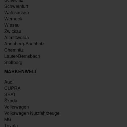
Schweinfurt
Waldsassen
Werneck
Wiesau
Zwickau
Altmittweida
Annaberg-Buchholz
Chemnitz
Lauter-Bernsbach
Stollberg
MARKENWELT
Audi
CUPRA
SEAT
Škoda
Volkswagen
Volkswagen Nutzfahrzeuge
MG
Toyota