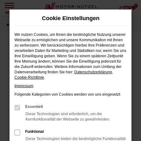
0
Zum
MENÜ
Hauptinhalt
Cookie Einstellungen
springen
Startseite
Angebote
Wir nutzen Cookies, um Ihnen die bestmögliche Nutzung unserer
Webseite zu ermöglichen und unsere Kommunikation mit Ihnen
zu verbessern. Wir berücksichtigen hierbei Ihre Präferenzen und
verarbeiten Daten für Marketing und Statistiken nur, wenn Sie uns
FEHLER: NETWORK ERROR
Ihre Einwilligung geben. Wenn Sie zu einem späteren Zeitpunkt
Ihre Meinung ändern, können Sie die Einwilligung jederzeit für
Beim Laden ist ein Fehler aufgetreten.
die Zukunft widerrufen. Weitere Informationen zum Umfang der
Datenverarbeitung finden Sie hier:
Datenschutzerklärung
,
Hier sind ein paar Tipps, die dir helfen können:
Cookie-Richtlinie
.
Impressum
Überprüfe deine Firewall und deine
Internetverbindung.
Folgende Kategorien von Cookies werden von uns eingesetzt:
Laden andere Webseiten, zum Beispiel
Essentiell
deine Suchmaschine?
Diese Technologien sind erforderlich, um die
Prüfe deine Browsererweiterungen.
Kernfunktionalität der Webseite zu gewährleisten.
Manche Erweiterungen, wie Werbeblocker,
Funktional
können das Laden bestimmter Seiten
Diese Technologien bieten die bestmögliche Funktionalität