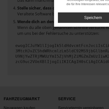
Das kann manchmal helfen, vorübergehende Pro
Technologien eingesetzt, die v
die für Ihre Interessen relevant s
Stelle sicher, dass dein Browser und dein Betr
Veraltete Software birgt nicht nur ein Sicherhei
Speichern
Wende dich an den Webseitenbetreiber.
Wenn du alle oben genannten Schritte versucht ha
um uns bei der Fehlersuche zu unterstützen:
ewogICJuYW1lIjogIk5ldHdvcmtFcnJvciIsCi
3MtcHJvZC5hdWRhcmlzLm5ldC92MS9jbGllbnR
U9NjYwZTRjMWUzYmI5ZjVhMjZiMGZmZmUzIiwK
zcG9uc2VUeXBlIjogIiIKICAgIH0sCiAgICAid
FAHRZEUGMARKT
SERVICE
Neuwagen kaufen
Servicetermin vereinbaren