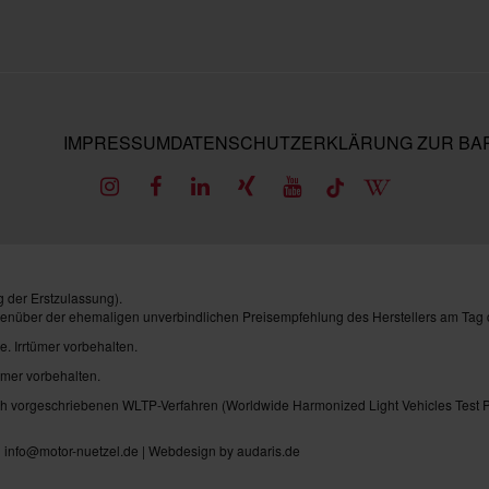
IMPRESSUM
DATENSCHUTZ
ERKLÄRUNG ZUR BAR
 der Erstzulassung).
genüber der ehemaligen unverbindlichen Preisempfehlung des Herstellers am Tag 
e. Irrtümer vorbehalten.
ümer vorbehalten.
vorgeschriebenen WLTP-Verfahren (Worldwide Harmonized Light Vehicles Test Pro
| info@motor-nuetzel.de |
Webdesign by audaris.de