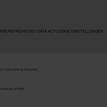
RIEREFREIHEIT
EU DATA ACT
COOKIE EINSTELLUNGEN
der Erstzulassung (Neupreis).
cedure) ermittelt.