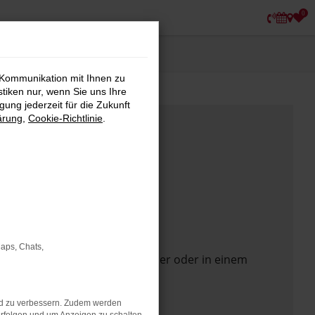
0
 Kommunikation mit Ihnen zu
stiken nur, wenn Sie uns Ihre
ung jederzeit für die Zukunft
ärung
,
Cookie-Richtlinie
.
Maps, Chats,
 Seite in einem anderen Browser oder in einem
nd zu verbessern. Zudem werden