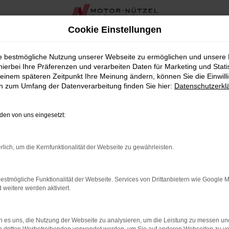
Cookie Einstellungen
ie bestmögliche Nutzung unserer Webseite zu ermöglichen und unsere
hierbei Ihre Präferenzen und verarbeiten Daten für Marketing und Stati
einem späteren Zeitpunkt Ihre Meinung ändern, können Sie die Einwillig
en zum Umfang der Datenverarbeitung finden Sie hier:
Datenschutzerkl
OR
en von uns eingesetzt:
rbindung.
rlich, um die Kernfunktionalität der Webseite zu gewährleisten.
hmaschine?
estmögliche Funktionalität der Webseite. Services von Drittanbietern wie Google 
das Laden bestimmter Seiten verhindern. Funktioniert die
eitere werden aktiviert.
 es uns, die Nutzung der Webseite zu analysieren, um die Leistung zu messen u