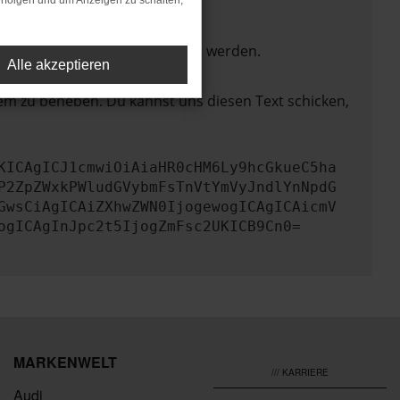
rfolgen und um Anzeigen zu schalten,
ktionen nicht mehr unterstützt werden.
Alle akzeptieren
lem zu beheben. Du kannst uns diesen Text schicken,
KICAgICJ1cmwiOiAiaHR0cHM6Ly9hcGkueC5ha
P2ZpZWxkPWludGVybmFsTnVtYmVyJndlYnNpdG
GwsCiAgICAiZXhwZWN0IjogewogICAgICAicmV
ogICAgInJpc2t5IjogZmFsc2UKICB9Cn0=
MARKENWELT
/// KARRIERE
Audi