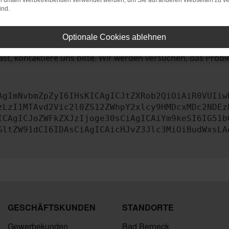
bleme zu beheben.
on dritten Werbetreibenden verwendet werden, um Sie auf anderen Webseiten zu ve
ind.
iebssystem auf dem neuesten Stand sind.
tsrisiko, sondern kann auch dazu führen, dass bestimmte Fun
Optionale Cookies ablehnen
st, kontaktiere uns bitte. Wir werden versuchen, das Prob
AgImNvbmZpZyI6IHsKICAgICJtZXRob2QiOiAiR0VUIiw
zLzI1MTAvd2Vic2l0ZS12ZWhpY2xlcy9HMDcxMDc2NDEz
ICAgICJoZWFkZXJzIjoge30sCiAgICAiYm9keSI6IG51b
GltZW91dCI6IDAsCiAgICAicHJvZ3Jlc3MiOiBudWxsLA
GESCHÄFTSKUNDEN
STANDORTE
Gewerbekunden
Bad Berneck