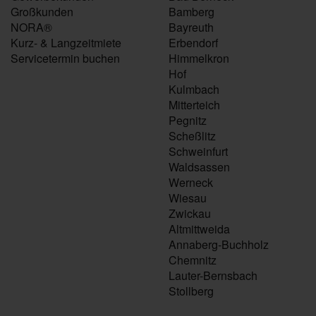
Großkunden
Bamberg
NORA®
Bayreuth
Kurz- & Langzeitmiete
Erbendorf
Servicetermin buchen
Himmelkron
Hof
Kulmbach
Mitterteich
Pegnitz
Scheßlitz
Schweinfurt
Waldsassen
Werneck
Wiesau
Zwickau
Altmittweida
Annaberg-Buchholz
Chemnitz
Lauter-Bernsbach
Stollberg