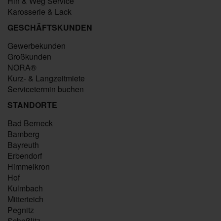
Hin & Weg Service
Karosserie & Lack
GESCHÄFTSKUNDEN
Gewerbekunden
Großkunden
NORA®
Kurz- & Langzeitmiete
Servicetermin buchen
STANDORTE
Bad Berneck
Bamberg
Bayreuth
Erbendorf
Himmelkron
Hof
Kulmbach
Mitterteich
Pegnitz
Scheßlitz