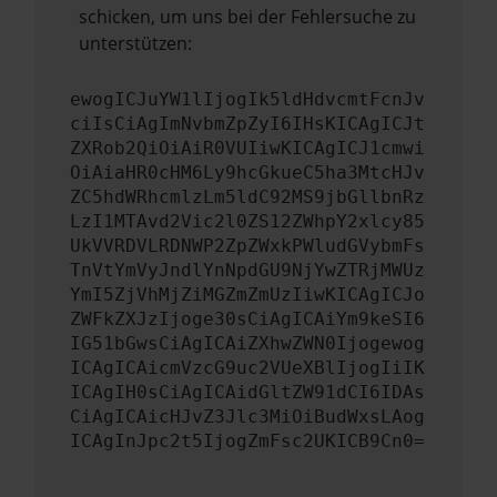
schicken, um uns bei der Fehlersuche zu
unterstützen:
ewogICJuYW1lIjogIk5ldHdvcmtFcnJv
ciIsCiAgImNvbmZpZyI6IHsKICAgICJt
ZXRob2QiOiAiR0VUIiwKICAgICJ1cmwi
OiAiaHR0cHM6Ly9hcGkueC5ha3MtcHJv
ZC5hdWRhcmlzLm5ldC92MS9jbGllbnRz
LzI1MTAvd2Vic2l0ZS12ZWhpY2xlcy85
UkVVRDVLRDNWP2ZpZWxkPWludGVybmFs
TnVtYmVyJndlYnNpdGU9NjYwZTRjMWUz
YmI5ZjVhMjZiMGZmZmUzIiwKICAgICJo
ZWFkZXJzIjoge30sCiAgICAiYm9keSI6
IG51bGwsCiAgICAiZXhwZWN0Ijogewog
ICAgICAicmVzcG9uc2VUeXBlIjogIiIK
ICAgIH0sCiAgICAidGltZW91dCI6IDAs
CiAgICAicHJvZ3Jlc3MiOiBudWxsLAog
ICAgInJpc2t5IjogZmFsc2UKICB9Cn0=