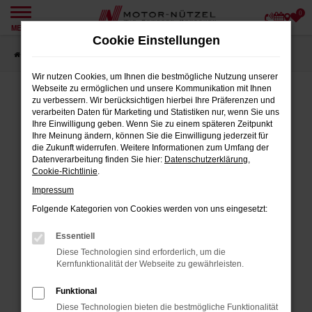
0
Zum
MENÜ
Hauptinhalt
Cookie Einstellungen
springen
Startseite
Angebote
Wir nutzen Cookies, um Ihnen die bestmögliche Nutzung unserer
Webseite zu ermöglichen und unsere Kommunikation mit Ihnen
zu verbessern. Wir berücksichtigen hierbei Ihre Präferenzen und
verarbeiten Daten für Marketing und Statistiken nur, wenn Sie uns
FEHLER: NETWORK ERROR
Ihre Einwilligung geben. Wenn Sie zu einem späteren Zeitpunkt
Ihre Meinung ändern, können Sie die Einwilligung jederzeit für
Beim Laden ist ein Fehler aufgetreten.
die Zukunft widerrufen. Weitere Informationen zum Umfang der
Datenverarbeitung finden Sie hier:
Datenschutzerklärung
,
Hier sind ein paar Tipps, die dir helfen können:
Cookie-Richtlinie
.
Impressum
Überprüfe deine Firewall und deine
Internetverbindung.
Folgende Kategorien von Cookies werden von uns eingesetzt:
Laden andere Webseiten, zum Beispiel
Essentiell
deine Suchmaschine?
Diese Technologien sind erforderlich, um die
Prüfe deine Browsererweiterungen.
Kernfunktionalität der Webseite zu gewährleisten.
Manche Erweiterungen, wie Werbeblocker,
Funktional
können das Laden bestimmter Seiten
Diese Technologien bieten die bestmögliche Funktionalität