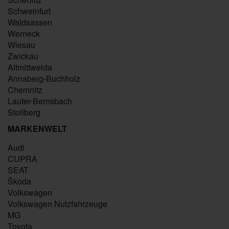
Schweinfurt
Waldsassen
Werneck
Wiesau
Zwickau
Altmittweida
Annaberg-Buchholz
Chemnitz
Lauter-Bernsbach
Stollberg
MARKENWELT
Audi
CUPRA
SEAT
Škoda
Volkswagen
Volkswagen Nutzfahrzeuge
MG
Toyota