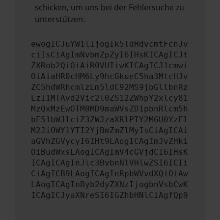
schicken, um uns bei der Fehlersuche zu
unterstützen:
ewogICJuYW1lIjogIk5ldHdvcmtFcnJv
ciIsCiAgImNvbmZpZyI6IHsKICAgICJt
ZXRob2QiOiAiR0VUIiwKICAgICJ1cmwi
OiAiaHR0cHM6Ly9hcGkueC5ha3MtcHJv
ZC5hdWRhcmlzLm5ldC92MS9jbGllbnRz
LzI1MTAvd2Vic2l0ZS12ZWhpY2xlcy81
MzQxMzEwOTM0MD9maWVsZD1pbnRlcm5h
bE51bWJlciZ3ZWJzaXRlPTY2MGU0YzFl
M2JiOWY1YTI2YjBmZmZlMyIsCiAgICAi
aGVhZGVycyI6IHt9LAogICAgImJvZHki
OiBudWxsLAogICAgImV4cGVjdCI6IHsK
ICAgICAgInJlc3BvbnNlVHlwZSI6ICIi
CiAgICB9LAogICAgInRpbWVvdXQiOiAw
LAogICAgInByb2dyZXNzIjogbnVsbCwK
ICAgICJyaXNreSI6IGZhbHNlCiAgfQp9