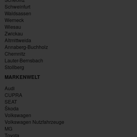
Schweinfurt
Waldsassen
Werneck
Wiesau
Zwickau
Altmittweida
Annaberg-Buchholz
Chemnitz
Lauter-Bernsbach
Stollberg
MARKENWELT
Audi
CUPRA
SEAT
Škoda
Volkswagen
Volkswagen Nutzfahrzeuge
MG
Toyota