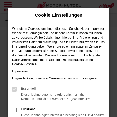
0
Zum
MENÜ
Hauptinhalt
Cookie Einstellungen
springen
Startseite
Angebote
Wir nutzen Cookies, um Ihnen die bestmögliche Nutzung unserer
Webseite zu ermöglichen und unsere Kommunikation mit Ihnen
zu verbessern. Wir berücksichtigen hierbei Ihre Präferenzen und
verarbeiten Daten für Marketing und Statistiken nur, wenn Sie uns
FEHLER: NETWORK ERROR
Ihre Einwilligung geben. Wenn Sie zu einem späteren Zeitpunkt
Ihre Meinung ändern, können Sie die Einwilligung jederzeit für
Beim Laden ist ein Fehler aufgetreten.
die Zukunft widerrufen. Weitere Informationen zum Umfang der
Datenverarbeitung finden Sie hier:
Datenschutzerklärung
,
Hier sind ein paar Tipps, die dir helfen können:
Cookie-Richtlinie
.
Impressum
Überprüfe deine Firewall und deine
Internetverbindung.
Folgende Kategorien von Cookies werden von uns eingesetzt:
Laden andere Webseiten, zum Beispiel
Essentiell
deine Suchmaschine?
Diese Technologien sind erforderlich, um die
Prüfe deine Browsererweiterungen.
Kernfunktionalität der Webseite zu gewährleisten.
Manche Erweiterungen, wie Werbeblocker,
Funktional
können das Laden bestimmter Seiten
Diese Technologien bieten die bestmögliche Funktionalität