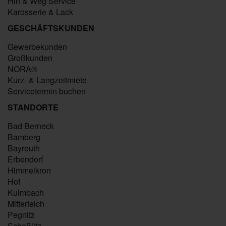
Hin & Weg Service
Karosserie & Lack
GESCHÄFTSKUNDEN
Gewerbekunden
Großkunden
NORA®
Kurz- & Langzeitmiete
Servicetermin buchen
STANDORTE
Bad Berneck
Bamberg
Bayreuth
Erbendorf
Himmelkron
Hof
Kulmbach
Mitterteich
Pegnitz
Scheßlitz