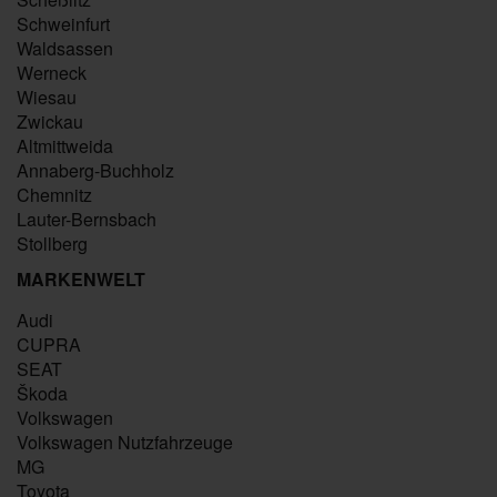
Schweinfurt
Waldsassen
Werneck
Wiesau
Zwickau
Altmittweida
Annaberg-Buchholz
Chemnitz
Lauter-Bernsbach
Stollberg
MARKENWELT
Audi
CUPRA
SEAT
Škoda
Volkswagen
Volkswagen Nutzfahrzeuge
MG
Toyota