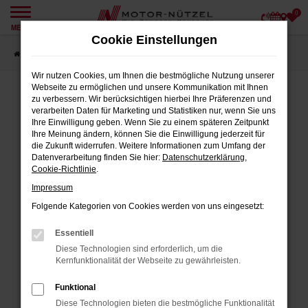
0
Zum
MENÜ
Hauptinhalt
Cookie Einstellungen
springen
Startseite
Angebote
Wir nutzen Cookies, um Ihnen die bestmögliche Nutzung unserer
Webseite zu ermöglichen und unsere Kommunikation mit Ihnen
zu verbessern. Wir berücksichtigen hierbei Ihre Präferenzen und
verarbeiten Daten für Marketing und Statistiken nur, wenn Sie uns
FEHLER: NETWORK ERROR
Ihre Einwilligung geben. Wenn Sie zu einem späteren Zeitpunkt
Ihre Meinung ändern, können Sie die Einwilligung jederzeit für
Beim Laden ist ein Fehler aufgetreten.
die Zukunft widerrufen. Weitere Informationen zum Umfang der
Datenverarbeitung finden Sie hier:
Datenschutzerklärung
,
Hier sind ein paar Tipps, die dir helfen können:
Cookie-Richtlinie
.
Impressum
Überprüfe deine Firewall und deine
Internetverbindung.
Folgende Kategorien von Cookies werden von uns eingesetzt:
Laden andere Webseiten, zum Beispiel
Essentiell
deine Suchmaschine?
Diese Technologien sind erforderlich, um die
Prüfe deine Browsererweiterungen.
Kernfunktionalität der Webseite zu gewährleisten.
Manche Erweiterungen, wie Werbeblocker,
Funktional
können das Laden bestimmter Seiten
Diese Technologien bieten die bestmögliche Funktionalität