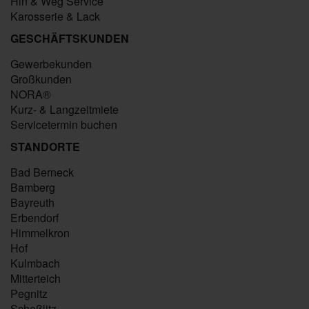
Hin & Weg Service
Karosserie & Lack
GESCHÄFTSKUNDEN
Gewerbekunden
Großkunden
NORA®
Kurz- & Langzeitmiete
Servicetermin buchen
STANDORTE
Bad Berneck
Bamberg
Bayreuth
Erbendorf
Himmelkron
Hof
Kulmbach
Mitterteich
Pegnitz
Scheßlitz