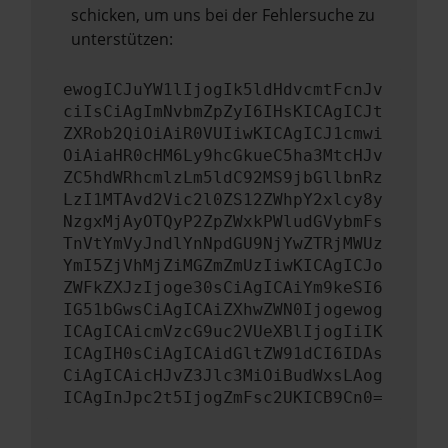
schicken, um uns bei der Fehlersuche zu
unterstützen:
ewogICJuYW1lIjogIk5ldHdvcmtFcnJv
ciIsCiAgImNvbmZpZyI6IHsKICAgICJt
ZXRob2QiOiAiR0VUIiwKICAgICJ1cmwi
OiAiaHR0cHM6Ly9hcGkueC5ha3MtcHJv
ZC5hdWRhcmlzLm5ldC92MS9jbGllbnRz
LzI1MTAvd2Vic2l0ZS12ZWhpY2xlcy8y
NzgxMjAyOTQyP2ZpZWxkPWludGVybmFs
TnVtYmVyJndlYnNpdGU9NjYwZTRjMWUz
YmI5ZjVhMjZiMGZmZmUzIiwKICAgICJo
ZWFkZXJzIjoge30sCiAgICAiYm9keSI6
IG51bGwsCiAgICAiZXhwZWN0Ijogewog
ICAgICAicmVzcG9uc2VUeXBlIjogIiIK
ICAgIH0sCiAgICAidGltZW91dCI6IDAs
CiAgICAicHJvZ3Jlc3MiOiBudWxsLAog
ICAgInJpc2t5IjogZmFsc2UKICB9Cn0=