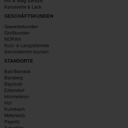
Hin & Weg Service
Karosserie & Lack
GESCHÄFTSKUNDEN
Gewerbekunden
Großkunden
NORA®
Kurz- & Langzeitmiete
Servicetermin buchen
STANDORTE
Bad Berneck
Bamberg
Bayreuth
Erbendorf
Himmelkron
Hof
Kulmbach
Mitterteich
Pegnitz
Scheßlitz