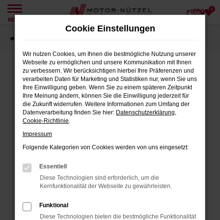
0
Zum
MENÜ
Hauptinhalt
Cookie Einstellungen
springen
Startseite
Angebote
Wir nutzen Cookies, um Ihnen die bestmögliche Nutzung unserer
Webseite zu ermöglichen und unsere Kommunikation mit Ihnen
zu verbessern. Wir berücksichtigen hierbei Ihre Präferenzen und
verarbeiten Daten für Marketing und Statistiken nur, wenn Sie uns
FEHLER: NETWORK ERROR
Ihre Einwilligung geben. Wenn Sie zu einem späteren Zeitpunkt
Ihre Meinung ändern, können Sie die Einwilligung jederzeit für
Beim Laden ist ein Fehler aufgetreten.
die Zukunft widerrufen. Weitere Informationen zum Umfang der
Datenverarbeitung finden Sie hier:
Datenschutzerklärung
,
Hier sind ein paar Tipps, die dir helfen können:
Cookie-Richtlinie
.
Impressum
Überprüfe deine Firewall und deine
Internetverbindung.
Folgende Kategorien von Cookies werden von uns eingesetzt:
Laden andere Webseiten, zum Beispiel
Essentiell
deine Suchmaschine?
Diese Technologien sind erforderlich, um die
Prüfe deine Browsererweiterungen.
Kernfunktionalität der Webseite zu gewährleisten.
Manche Erweiterungen, wie Werbeblocker,
Funktional
können das Laden bestimmter Seiten
Diese Technologien bieten die bestmögliche Funktionalität