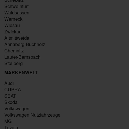
Schweinfurt
Waldsassen
Werneck
Wiesau
Zwickau
Altmittweida
Annaberg-Buchholz
Chemnitz
Lauter-Bernsbach
Stollberg
MARKENWELT
Audi
CUPRA
SEAT
Škoda
Volkswagen
Volkswagen Nutzfahrzeuge
MG
Toyota