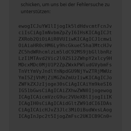
schicken, um uns bei der Fehlersuche zu
unterstützen:
ewogICJuYW1lIjogIk5ldHdvcmtFcnJv
ciIsCiAgImNvbmZpZyI6IHsKICAgICJt
ZXRob2QiOiAiR0VUIiwKICAgICJ1cmwi
OiAiaHR0cHM6Ly9hcGkueC5ha3MtcHJv
ZC5hdWRhcmlzLm5ldC92MS9jbGllbnRz
LzI1MTAvd2Vic2l0ZS12ZWhpY2xlcy9H
MDcxMDc0MjU1P2ZpZWxkPWludGVybmFs
TnVtYmVyJndlYnNpdGU9NjYwZTRjMWUz
YmI5ZjVhMjZiMGZmZmUzIiwKICAgICJo
ZWFkZXJzIjoge30sCiAgICAiYm9keSI6
IG51bGwsCiAgICAiZXhwZWN0Ijogewog
ICAgICAicmVzcG9uc2VUeXBlIjogIiIK
ICAgIH0sCiAgICAidGltZW91dCI6IDAs
CiAgICAicHJvZ3Jlc3MiOiBudWxsLAog
ICAgInJpc2t5IjogZmFsc2UKICB9Cn0=