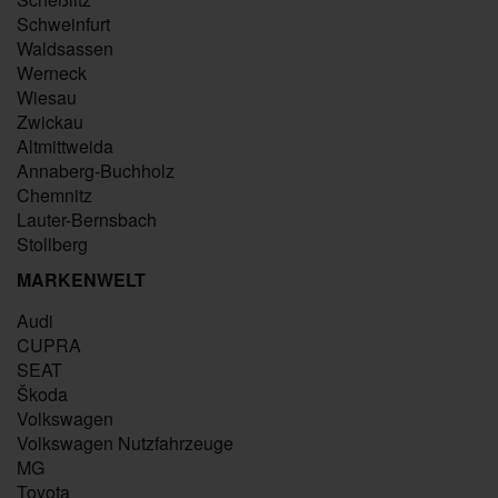
Schweinfurt
Waldsassen
Werneck
Wiesau
Zwickau
Altmittweida
Annaberg-Buchholz
Chemnitz
Lauter-Bernsbach
Stollberg
MARKENWELT
Audi
CUPRA
SEAT
Škoda
Volkswagen
Volkswagen Nutzfahrzeuge
MG
Toyota