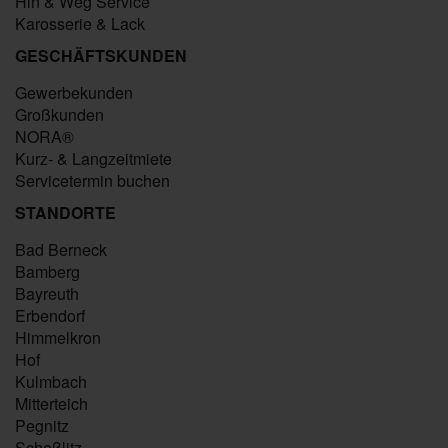
Hin & Weg Service
Karosserie & Lack
GESCHÄFTSKUNDEN
Gewerbekunden
Großkunden
NORA®
Kurz- & Langzeitmiete
Servicetermin buchen
STANDORTE
Bad Berneck
Bamberg
Bayreuth
Erbendorf
Himmelkron
Hof
Kulmbach
Mitterteich
Pegnitz
Scheßlitz