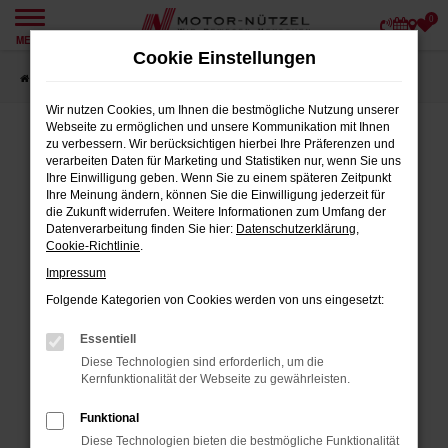
0
Zum
MENÜ
Hauptinhalt
Cookie Einstellungen
springen
Startseite
Angebote
Wir nutzen Cookies, um Ihnen die bestmögliche Nutzung unserer
Webseite zu ermöglichen und unsere Kommunikation mit Ihnen
zu verbessern. Wir berücksichtigen hierbei Ihre Präferenzen und
verarbeiten Daten für Marketing und Statistiken nur, wenn Sie uns
FEHLER: NETWORK ERROR
Ihre Einwilligung geben. Wenn Sie zu einem späteren Zeitpunkt
Ihre Meinung ändern, können Sie die Einwilligung jederzeit für
Beim Laden ist ein Fehler aufgetreten.
die Zukunft widerrufen. Weitere Informationen zum Umfang der
Datenverarbeitung finden Sie hier:
Datenschutzerklärung
,
Hier sind ein paar Tipps, die dir helfen können:
Cookie-Richtlinie
.
Impressum
Überprüfe deine Firewall und deine
Internetverbindung.
Folgende Kategorien von Cookies werden von uns eingesetzt:
Laden andere Webseiten, zum Beispiel
Essentiell
deine Suchmaschine?
Diese Technologien sind erforderlich, um die
Prüfe deine Browsererweiterungen.
Kernfunktionalität der Webseite zu gewährleisten.
Manche Erweiterungen, wie Werbeblocker,
Funktional
können das Laden bestimmter Seiten
Diese Technologien bieten die bestmögliche Funktionalität