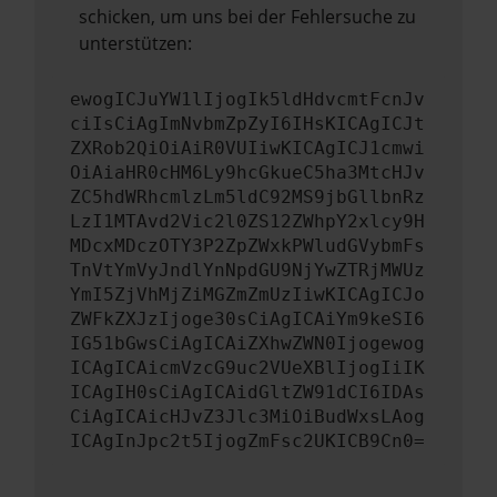
schicken, um uns bei der Fehlersuche zu
unterstützen:
ewogICJuYW1lIjogIk5ldHdvcmtFcnJv
ciIsCiAgImNvbmZpZyI6IHsKICAgICJt
ZXRob2QiOiAiR0VUIiwKICAgICJ1cmwi
OiAiaHR0cHM6Ly9hcGkueC5ha3MtcHJv
ZC5hdWRhcmlzLm5ldC92MS9jbGllbnRz
LzI1MTAvd2Vic2l0ZS12ZWhpY2xlcy9H
MDcxMDczOTY3P2ZpZWxkPWludGVybmFs
TnVtYmVyJndlYnNpdGU9NjYwZTRjMWUz
YmI5ZjVhMjZiMGZmZmUzIiwKICAgICJo
ZWFkZXJzIjoge30sCiAgICAiYm9keSI6
IG51bGwsCiAgICAiZXhwZWN0Ijogewog
ICAgICAicmVzcG9uc2VUeXBlIjogIiIK
ICAgIH0sCiAgICAidGltZW91dCI6IDAs
CiAgICAicHJvZ3Jlc3MiOiBudWxsLAog
ICAgInJpc2t5IjogZmFsc2UKICB9Cn0=