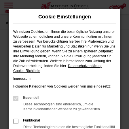
0
Zum
MENÜ
Hauptinhalt
Cookie Einstellungen
springen
Startseite
Angebote
Wir nutzen Cookies, um Ihnen die bestmögliche Nutzung unserer
Webseite zu ermöglichen und unsere Kommunikation mit Ihnen
zu verbessern. Wir berücksichtigen hierbei Ihre Präferenzen und
verarbeiten Daten für Marketing und Statistiken nur, wenn Sie uns
FEHLER: NETWORK ERROR
Ihre Einwilligung geben. Wenn Sie zu einem späteren Zeitpunkt
Ihre Meinung ändern, können Sie die Einwilligung jederzeit für
Beim Laden ist ein Fehler aufgetreten.
die Zukunft widerrufen. Weitere Informationen zum Umfang der
Datenverarbeitung finden Sie hier:
Datenschutzerklärung
,
Hier sind ein paar Tipps, die dir helfen können:
Cookie-Richtlinie
.
Impressum
Überprüfe deine Firewall und deine
Internetverbindung.
Folgende Kategorien von Cookies werden von uns eingesetzt:
Laden andere Webseiten, zum Beispiel
Essentiell
deine Suchmaschine?
Diese Technologien sind erforderlich, um die
Prüfe deine Browsererweiterungen.
Kernfunktionalität der Webseite zu gewährleisten.
Manche Erweiterungen, wie Werbeblocker,
Funktional
können das Laden bestimmter Seiten
Diese Technologien bieten die bestmögliche Funktionalität