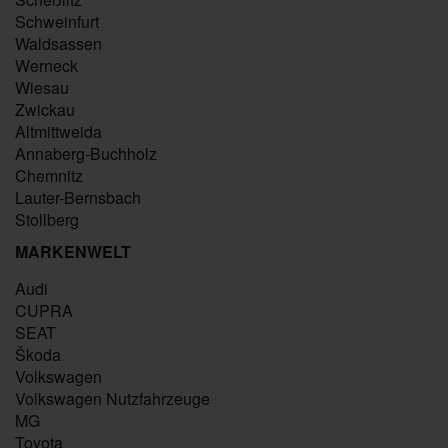
Schweinfurt
Waldsassen
Werneck
Wiesau
Zwickau
Altmittweida
Annaberg-Buchholz
Chemnitz
Lauter-Bernsbach
Stollberg
MARKENWELT
Audi
CUPRA
SEAT
Škoda
Volkswagen
Volkswagen Nutzfahrzeuge
MG
Toyota