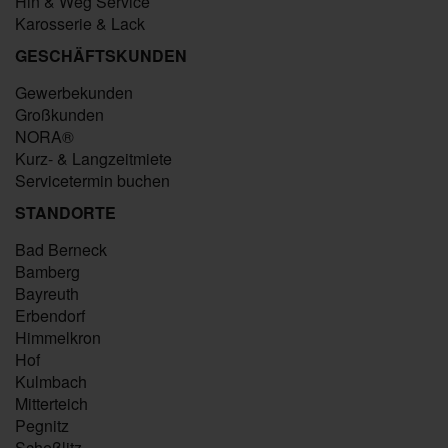
Hin & Weg Service
Karosserie & Lack
GESCHÄFTSKUNDEN
Gewerbekunden
Großkunden
NORA®
Kurz- & Langzeitmiete
Servicetermin buchen
STANDORTE
Bad Berneck
Bamberg
Bayreuth
Erbendorf
Himmelkron
Hof
Kulmbach
Mitterteich
Pegnitz
Scheßlitz