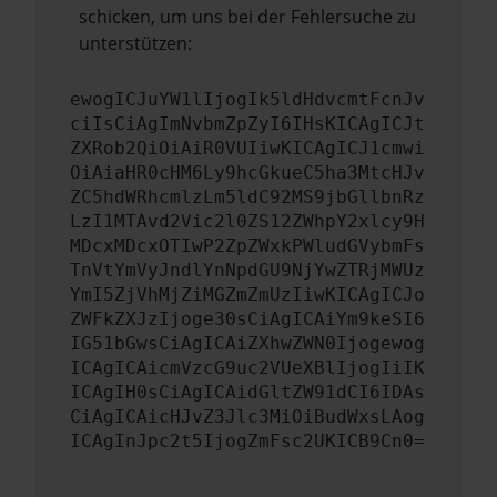
schicken, um uns bei der Fehlersuche zu
unterstützen:
ewogICJuYW1lIjogIk5ldHdvcmtFcnJv
ciIsCiAgImNvbmZpZyI6IHsKICAgICJt
ZXRob2QiOiAiR0VUIiwKICAgICJ1cmwi
OiAiaHR0cHM6Ly9hcGkueC5ha3MtcHJv
ZC5hdWRhcmlzLm5ldC92MS9jbGllbnRz
LzI1MTAvd2Vic2l0ZS12ZWhpY2xlcy9H
MDcxMDcxOTIwP2ZpZWxkPWludGVybmFs
TnVtYmVyJndlYnNpdGU9NjYwZTRjMWUz
YmI5ZjVhMjZiMGZmZmUzIiwKICAgICJo
ZWFkZXJzIjoge30sCiAgICAiYm9keSI6
IG51bGwsCiAgICAiZXhwZWN0Ijogewog
ICAgICAicmVzcG9uc2VUeXBlIjogIiIK
ICAgIH0sCiAgICAidGltZW91dCI6IDAs
CiAgICAicHJvZ3Jlc3MiOiBudWxsLAog
ICAgInJpc2t5IjogZmFsc2UKICB9Cn0=