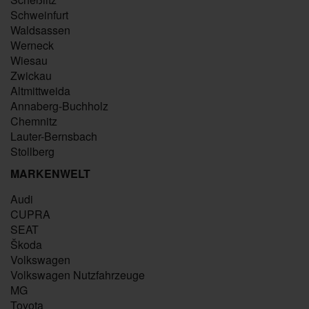
Schweinfurt
Waldsassen
Werneck
Wiesau
Zwickau
Altmittweida
Annaberg-Buchholz
Chemnitz
Lauter-Bernsbach
Stollberg
MARKENWELT
Audi
CUPRA
SEAT
Škoda
Volkswagen
Volkswagen Nutzfahrzeuge
MG
Toyota