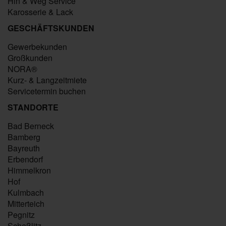
Hin & Weg Service
Karosserie & Lack
GESCHÄFTSKUNDEN
Gewerbekunden
Großkunden
NORA®
Kurz- & Langzeitmiete
Servicetermin buchen
STANDORTE
Bad Berneck
Bamberg
Bayreuth
Erbendorf
Himmelkron
Hof
Kulmbach
Mitterteich
Pegnitz
Scheßlitz