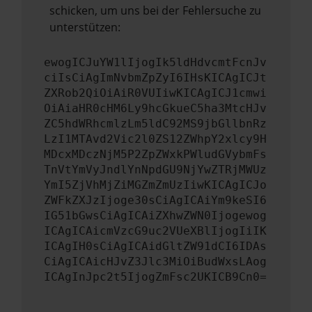
schicken, um uns bei der Fehlersuche zu
unterstützen:
ewogICJuYW1lIjogIk5ldHdvcmtFcnJv
ciIsCiAgImNvbmZpZyI6IHsKICAgICJt
ZXRob2QiOiAiR0VUIiwKICAgICJ1cmwi
OiAiaHR0cHM6Ly9hcGkueC5ha3MtcHJv
ZC5hdWRhcmlzLm5ldC92MS9jbGllbnRz
LzI1MTAvd2Vic2l0ZS12ZWhpY2xlcy9H
MDcxMDczNjM5P2ZpZWxkPWludGVybmFs
TnVtYmVyJndlYnNpdGU9NjYwZTRjMWUz
YmI5ZjVhMjZiMGZmZmUzIiwKICAgICJo
ZWFkZXJzIjoge30sCiAgICAiYm9keSI6
IG51bGwsCiAgICAiZXhwZWN0Ijogewog
ICAgICAicmVzcG9uc2VUeXBlIjogIiIK
ICAgIH0sCiAgICAidGltZW91dCI6IDAs
CiAgICAicHJvZ3Jlc3MiOiBudWxsLAog
ICAgInJpc2t5IjogZmFsc2UKICB9Cn0=