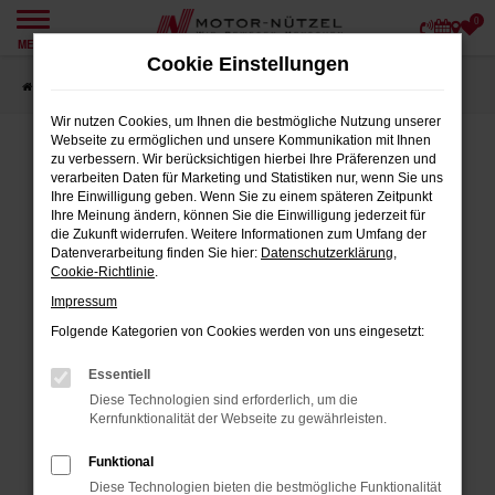
0
Zum
MENÜ
Hauptinhalt
Cookie Einstellungen
springen
Startseite
Angebote
Wir nutzen Cookies, um Ihnen die bestmögliche Nutzung unserer
Webseite zu ermöglichen und unsere Kommunikation mit Ihnen
zu verbessern. Wir berücksichtigen hierbei Ihre Präferenzen und
verarbeiten Daten für Marketing und Statistiken nur, wenn Sie uns
FEHLER: NETWORK ERROR
Ihre Einwilligung geben. Wenn Sie zu einem späteren Zeitpunkt
Ihre Meinung ändern, können Sie die Einwilligung jederzeit für
Beim Laden ist ein Fehler aufgetreten.
die Zukunft widerrufen. Weitere Informationen zum Umfang der
Datenverarbeitung finden Sie hier:
Datenschutzerklärung
,
Hier sind ein paar Tipps, die dir helfen können:
Cookie-Richtlinie
.
Impressum
Überprüfe deine Firewall und deine
Internetverbindung.
Folgende Kategorien von Cookies werden von uns eingesetzt:
Laden andere Webseiten, zum Beispiel
Essentiell
deine Suchmaschine?
Diese Technologien sind erforderlich, um die
Prüfe deine Browsererweiterungen.
Kernfunktionalität der Webseite zu gewährleisten.
Manche Erweiterungen, wie Werbeblocker,
Funktional
können das Laden bestimmter Seiten
Diese Technologien bieten die bestmögliche Funktionalität