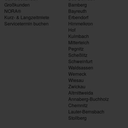
Großkunden
Bamberg
NORA®
Bayreuth
Kurz- & Langzeitmiete
Erbendorf
Servicetermin buchen
Himmelkron
Hof
Kulmbach
Mitterteich
Pegnitz
Scheßlitz
Schweinfurt
Waldsassen
Werneck
Wiesau
Zwickau
Altmittweida
Annaberg-Buchholz
Chemnitz
Lauter-Bernsbach
Stollberg