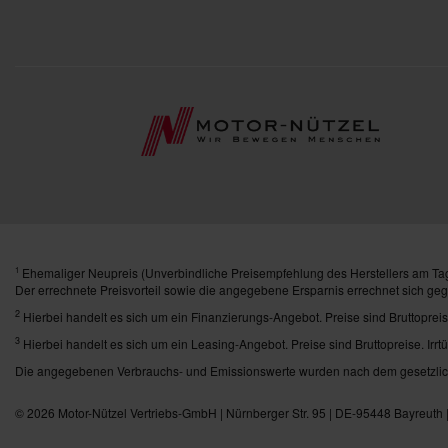
Ehemaliger Neupreis (Unverbindliche Preisempfehlung des Herstellers am Tag
1
Der errechnete Preisvorteil sowie die angegebene Ersparnis errechnet sich ge
2
Hierbei handelt es sich um ein Finanzierungs-Angebot. Preise sind Bruttopreis
3
Hierbei handelt es sich um ein Leasing-Angebot. Preise sind Bruttopreise. Irrt
Die angegebenen Verbrauchs- und Emissionswerte wurden nach dem gesetzlich 
© 2026
Motor-Nützel Vertriebs-GmbH
| Nürnberger Str. 95 | DE-95448 Bayreuth 