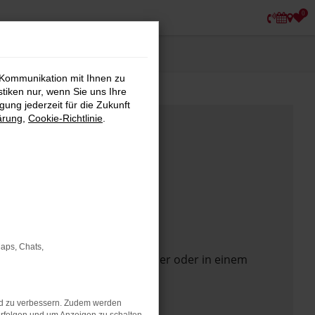
0
 Kommunikation mit Ihnen zu
stiken nur, wenn Sie uns Ihre
ung jederzeit für die Zukunft
ärung
,
Cookie-Richtlinie
.
Maps, Chats,
 Seite in einem anderen Browser oder in einem
nd zu verbessern. Zudem werden