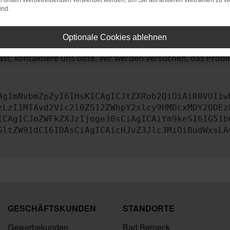
bleme zu beheben.
on dritten Werbetreibenden verwendet werden, um Sie auf anderen Webseiten zu ve
ind.
iebssystem auf dem neuesten Stand sind.
tsrisiko, sondern kann auch dazu führen, dass bestimmte Fun
Optionale Cookies ablehnen
st, kontaktiere uns bitte. Wir werden versuchen, das Prob
AgImNvbmZpZyI6IHsKICAgICJtZXRob2QiOiAiR0VUIiw
zLzI1MTAvd2Vic2l0ZS12ZWhpY2xlcy9HMDcxMDY2ODEz
ICAgICJoZWFkZXJzIjoge30sCiAgICAiYm9keSI6IG51b
GltZW91dCI6IDAsCiAgICAicHJvZ3Jlc3MiOiBudWxsLA
GESCHÄFTSKUNDEN
STANDORTE
Gewerbekunden
Bad Berneck