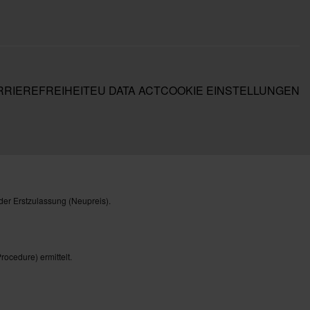
RIEREFREIHEIT
EU DATA ACT
COOKIE EINSTELLUNGEN
der Erstzulassung (Neupreis).
cedure) ermittelt.