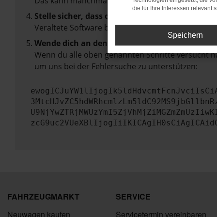
Das kann manchmal helfen, vorübergehende Pro
Technologien eingesetzt, die v
die für Ihre Interessen relevant s
Stelle sicher, dass dein Browser und dein Betr
Veraltete Software birgt nicht nur ein Sicherhei
Speichern
Wende dich an den Webseitenbetreiber.
Wenn du alle oben genannten Schritte versucht ha
um uns bei der Fehlersuche zu unterstützen:
ewogICJuYW1lIjogIk5ldHdvcmtFcnJvciIsCi
3MtcHJvZC5hdWRhcmlzLm5ldC92MS9jbGllbnR
U9NjYwZTRjMWUzYmI5ZjVhMjZiMGZmZmUzIiwK
zcG9uc2VUeXBlIjogIiIKICAgIH0sCiAgICAid
FAHRZEUGMARKT
SERVICE
Neuwagen kaufen
Servicetermin vereinbaren