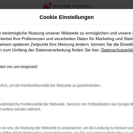
Cookie Einstellungen
ie bestmögliche Nutzung unserer Webseite zu ermöglichen und unsere
hierbei Ihre Präferenzen und verarbeiten Daten für Marketing und Stati
einem späteren Zeitpunkt Ihre Meinung ändern, können Sie die Einwillig
en zum Umfang der Datenverarbeitung finden Sie hier:
Datenschutzerkl
OR
en von uns eingesetzt:
rbindung.
rlich, um die Kernfunktionalität der Webseite zu gewährleisten.
hmaschine?
estmögliche Funktionalität der Webseite. Services von Drittanbietern wie Google 
das Laden bestimmter Seiten verhindern. Funktioniert die
eitere werden aktiviert.
 es uns, die Nutzung der Webseite zu analysieren, um die Leistung zu messen u