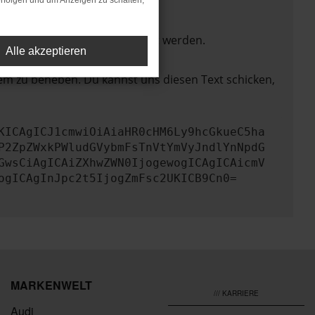
rfolgen und um Anzeigen zu schalten,
ktionen nicht mehr unterstützt werden.
Alle akzeptieren
lem zu beheben. Du kannst uns diesen Text schicken,
KICAgICJ1cmwiOiAiaHR0cHM6Ly9hcGkueC5ha
P2ZpZWxkPWludGVybmFsTnVtYmVyJndlYnNpdG
GwsCiAgICAiZXhwZWN0IjogewogICAgICAicmV
ogICAgInJpc2t5IjogZmFsc2UKICB9Cn0=
MARKENWELT
/// KARRIERE
Audi