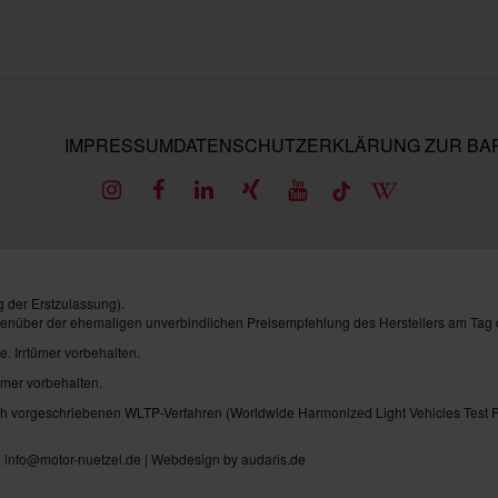
IMPRESSUM
DATENSCHUTZ
ERKLÄRUNG ZUR BAR
 der Erstzulassung).
genüber der ehemaligen unverbindlichen Preisempfehlung des Herstellers am Tag 
e. Irrtümer vorbehalten.
ümer vorbehalten.
vorgeschriebenen WLTP-Verfahren (Worldwide Harmonized Light Vehicles Test Pro
| info@motor-nuetzel.de |
Webdesign by audaris.de