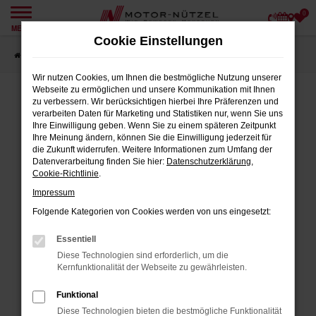
0
Zum
MENÜ
Hauptinhalt
Cookie Einstellungen
springen
Startseite
Angebote
Wir nutzen Cookies, um Ihnen die bestmögliche Nutzung unserer
Webseite zu ermöglichen und unsere Kommunikation mit Ihnen
zu verbessern. Wir berücksichtigen hierbei Ihre Präferenzen und
verarbeiten Daten für Marketing und Statistiken nur, wenn Sie uns
FEHLER: NETWORK ERROR
Ihre Einwilligung geben. Wenn Sie zu einem späteren Zeitpunkt
Ihre Meinung ändern, können Sie die Einwilligung jederzeit für
Beim Laden ist ein Fehler aufgetreten.
die Zukunft widerrufen. Weitere Informationen zum Umfang der
Datenverarbeitung finden Sie hier:
Datenschutzerklärung
,
Hier sind ein paar Tipps, die dir helfen können:
Cookie-Richtlinie
.
Impressum
Überprüfe deine Firewall und deine
Internetverbindung.
Folgende Kategorien von Cookies werden von uns eingesetzt:
Laden andere Webseiten, zum Beispiel
Essentiell
deine Suchmaschine?
Diese Technologien sind erforderlich, um die
Prüfe deine Browsererweiterungen.
Kernfunktionalität der Webseite zu gewährleisten.
Manche Erweiterungen, wie Werbeblocker,
Funktional
können das Laden bestimmter Seiten
Diese Technologien bieten die bestmögliche Funktionalität