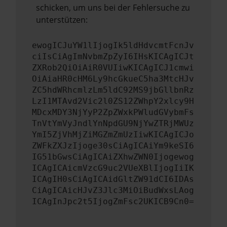
schicken, um uns bei der Fehlersuche zu
unterstützen:
ewogICJuYW1lIjogIk5ldHdvcmtFcnJv
ciIsCiAgImNvbmZpZyI6IHsKICAgICJt
ZXRob2QiOiAiR0VUIiwKICAgICJ1cmwi
OiAiaHR0cHM6Ly9hcGkueC5ha3MtcHJv
ZC5hdWRhcmlzLm5ldC92MS9jbGllbnRz
LzI1MTAvd2Vic2l0ZS12ZWhpY2xlcy9H
MDcxMDY3NjYyP2ZpZWxkPWludGVybmFs
TnVtYmVyJndlYnNpdGU9NjYwZTRjMWUz
YmI5ZjVhMjZiMGZmZmUzIiwKICAgICJo
ZWFkZXJzIjoge30sCiAgICAiYm9keSI6
IG51bGwsCiAgICAiZXhwZWN0Ijogewog
ICAgICAicmVzcG9uc2VUeXBlIjogIiIK
ICAgIH0sCiAgICAidGltZW91dCI6IDAs
CiAgICAicHJvZ3Jlc3MiOiBudWxsLAog
ICAgInJpc2t5IjogZmFsc2UKICB9Cn0=