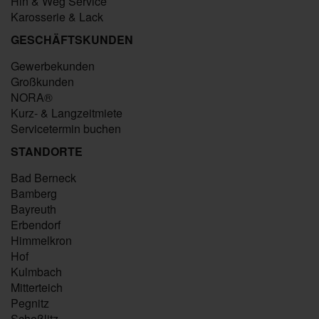
Hin & Weg Service
Karosserie & Lack
GESCHÄFTSKUNDEN
Gewerbekunden
Großkunden
NORA®
Kurz- & Langzeitmiete
Servicetermin buchen
STANDORTE
Bad Berneck
Bamberg
Bayreuth
Erbendorf
Himmelkron
Hof
Kulmbach
Mitterteich
Pegnitz
Scheßlitz