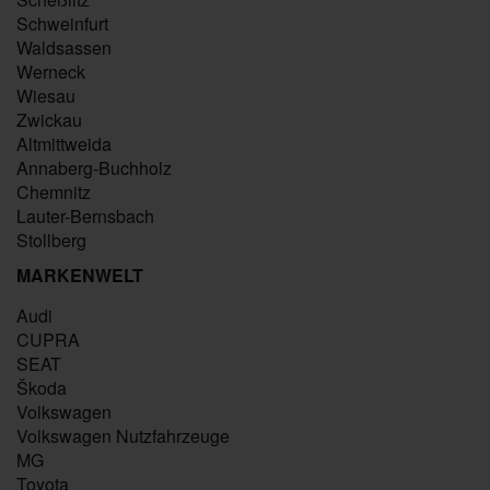
Schweinfurt
Waldsassen
Werneck
Wiesau
Zwickau
Altmittweida
Annaberg-Buchholz
Chemnitz
Lauter-Bernsbach
Stollberg
MARKENWELT
Audi
CUPRA
SEAT
Škoda
Volkswagen
Volkswagen Nutzfahrzeuge
MG
Toyota