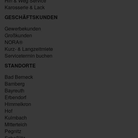
Hin & Weg Service
Karosserie & Lack
GESCHÄFTSKUNDEN
Gewerbekunden
Großkunden
NORA®
Kurz- & Langzeitmiete
Servicetermin buchen
STANDORTE
Bad Berneck
Bamberg
Bayreuth
Erbendorf
Himmelkron
Hof
Kulmbach
Mitterteich
Pegnitz
Scheßlitz