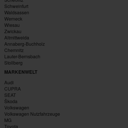
Schweinfurt
Waldsassen
Werneck
Wiesau
Zwickau
Altmittweida
Annaberg-Buchholz
Chemnitz
Lauter-Bernsbach
Stollberg
MARKENWELT
Audi
CUPRA
SEAT
Škoda
Volkswagen
Volkswagen Nutzfahrzeuge
MG
Toyota