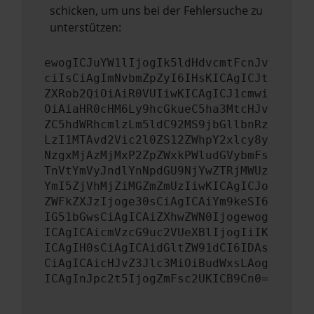
schicken, um uns bei der Fehlersuche zu
unterstützen:
ewogICJuYW1lIjogIk5ldHdvcmtFcnJv
ciIsCiAgImNvbmZpZyI6IHsKICAgICJt
ZXRob2QiOiAiR0VUIiwKICAgICJ1cmwi
OiAiaHR0cHM6Ly9hcGkueC5ha3MtcHJv
ZC5hdWRhcmlzLm5ldC92MS9jbGllbnRz
LzI1MTAvd2Vic2l0ZS12ZWhpY2xlcy8y
NzgxMjAzMjMxP2ZpZWxkPWludGVybmFs
TnVtYmVyJndlYnNpdGU9NjYwZTRjMWUz
YmI5ZjVhMjZiMGZmZmUzIiwKICAgICJo
ZWFkZXJzIjoge30sCiAgICAiYm9keSI6
IG51bGwsCiAgICAiZXhwZWN0Ijogewog
ICAgICAicmVzcG9uc2VUeXBlIjogIiIK
ICAgIH0sCiAgICAidGltZW91dCI6IDAs
CiAgICAicHJvZ3Jlc3MiOiBudWxsLAog
ICAgInJpc2t5IjogZmFsc2UKICB9Cn0=