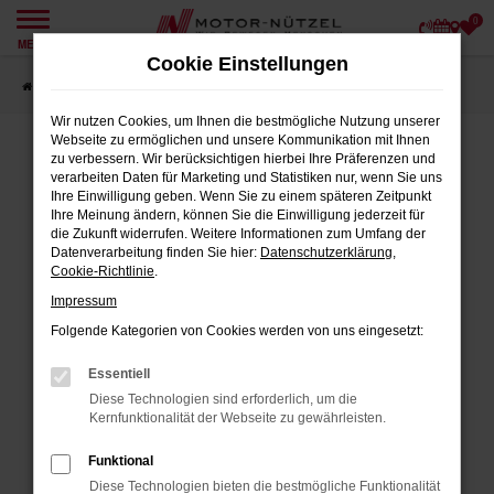
0
Zum
MENÜ
Hauptinhalt
Cookie Einstellungen
springen
Startseite
Angebote
Wir nutzen Cookies, um Ihnen die bestmögliche Nutzung unserer
Webseite zu ermöglichen und unsere Kommunikation mit Ihnen
zu verbessern. Wir berücksichtigen hierbei Ihre Präferenzen und
verarbeiten Daten für Marketing und Statistiken nur, wenn Sie uns
FEHLER: NETWORK ERROR
Ihre Einwilligung geben. Wenn Sie zu einem späteren Zeitpunkt
Ihre Meinung ändern, können Sie die Einwilligung jederzeit für
Beim Laden ist ein Fehler aufgetreten.
die Zukunft widerrufen. Weitere Informationen zum Umfang der
Datenverarbeitung finden Sie hier:
Datenschutzerklärung
,
Hier sind ein paar Tipps, die dir helfen können:
Cookie-Richtlinie
.
Impressum
Überprüfe deine Firewall und deine
Internetverbindung.
Folgende Kategorien von Cookies werden von uns eingesetzt:
Laden andere Webseiten, zum Beispiel
Essentiell
deine Suchmaschine?
Diese Technologien sind erforderlich, um die
Prüfe deine Browsererweiterungen.
Kernfunktionalität der Webseite zu gewährleisten.
Manche Erweiterungen, wie Werbeblocker,
Funktional
können das Laden bestimmter Seiten
Diese Technologien bieten die bestmögliche Funktionalität