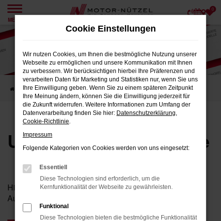
0
Zum
MENÜ
Hauptinhalt
Cookie Einstellungen
springen
Wir nutzen Cookies, um Ihnen die bestmögliche Nutzung unserer
Webseite zu ermöglichen und unsere Kommunikation mit Ihnen
zu verbessern. Wir berücksichtigen hierbei Ihre Präferenzen und
verarbeiten Daten für Marketing und Statistiken nur, wenn Sie uns
Ihre Einwilligung geben. Wenn Sie zu einem späteren Zeitpunkt
Startseite
Karriere
Unsere Stellenangebote
Ihre Meinung ändern, können Sie die Einwilligung jederzeit für
die Zukunft widerrufen. Weitere Informationen zum Umfang der
Datenverarbeitung finden Sie hier:
Datenschutzerklärung
,
Cookie-Richtlinie
.
Unsere Stellenangebote
Impressum
Folgende Kategorien von Cookies werden von uns eingesetzt:
Essentiell
Diese Technologien sind erforderlich, um die
Hier finden Sie unsere aktuellen Stellenangebote und
Kernfunktionalität der Webseite zu gewährleisten.
Ausbildungsplätze.
Funktional
Diese Technologien bieten die bestmögliche Funktionalität