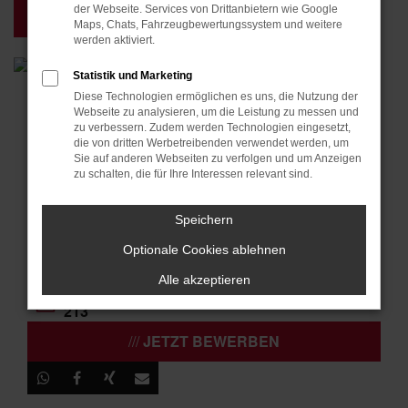
der Webseite. Services von Drittanbietern wie Google
ZURÜCK ZUR ÜBERSICHT
Maps, Chats, Fahrzeugbewertungssystem und weitere
werden aktiviert.
Statistik und Marketing
Diese Technologien ermöglichen es uns, die Nutzung der
Webseite zu analysieren, um die Leistung zu messen und
Serviceberater (m/w/d)
zu verbessern. Zudem werden Technologien eingesetzt,
die von dritten Werbetreibenden verwendet werden, um
Sie auf anderen Webseiten zu verfolgen und um Anzeigen
BESCHÄFTIGUNG
zu schalten, die für Ihre Interessen relevant sind.
VOLLZEIT
ZIELGRUPPE
Speichern
BERUFSEINSTEIGER / QUEREINSTEIGER
STANDORT
Optionale Cookies ablehnen
WALDSASSEN
Alle akzeptieren
REFERENZNUMMER
213
JETZT BEWERBEN