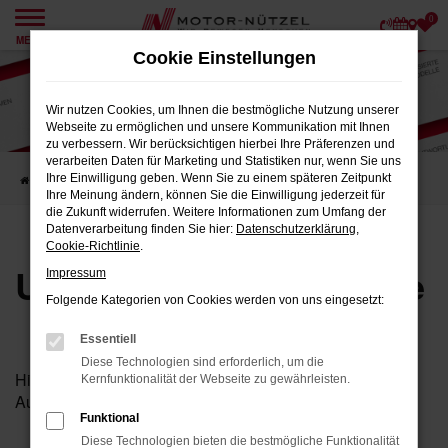
0
Zum
MENÜ
Hauptinhalt
Cookie Einstellungen
springen
Wir nutzen Cookies, um Ihnen die bestmögliche Nutzung unserer
Webseite zu ermöglichen und unsere Kommunikation mit Ihnen
zu verbessern. Wir berücksichtigen hierbei Ihre Präferenzen und
verarbeiten Daten für Marketing und Statistiken nur, wenn Sie uns
Ihre Einwilligung geben. Wenn Sie zu einem späteren Zeitpunkt
Startseite
Karriere
Unsere Stellenangebote
Ihre Meinung ändern, können Sie die Einwilligung jederzeit für
die Zukunft widerrufen. Weitere Informationen zum Umfang der
Datenverarbeitung finden Sie hier:
Datenschutzerklärung
,
Cookie-Richtlinie
.
Unsere Stellenangebote
Impressum
Folgende Kategorien von Cookies werden von uns eingesetzt:
Essentiell
Diese Technologien sind erforderlich, um die
Hier finden Sie unsere aktuellen Stellenangebote und
Kernfunktionalität der Webseite zu gewährleisten.
Ausbildungsplätze.
Funktional
Diese Technologien bieten die bestmögliche Funktionalität