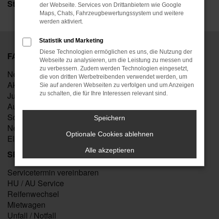
Stellenangebote
der Webseite. Services von Drittanbietern wie Google
Maps, Chats, Fahrzeugbewertungssystem und weitere
werden aktiviert.
Statistik und Marketing
Diese Technologien ermöglichen es uns, die Nutzung der
FAHRZEUGMARKT
Webseite zu analysieren, um die Leistung zu messen und
zu verbessern. Zudem werden Technologien eingesetzt,
Neuwagen kaufen
die von dritten Werbetreibenden verwendet werden, um
Aktuelle Angebote
Sie auf anderen Webseiten zu verfolgen und um Anzeigen
Junge Gebrauchte
zu schalten, die für Ihre Interessen relevant sind.
Auto verkaufen
Sofort verfügbare Neuwagen
Speichern
Neuwagen konfigurieren
Optionale Cookies ablehnen
Elektromobilität
Alle akzeptieren
SERVICE
Servicetermin vereinbaren
HU / AU Service
Reifenwechsel
Mietwagen
Unfall / Notfall