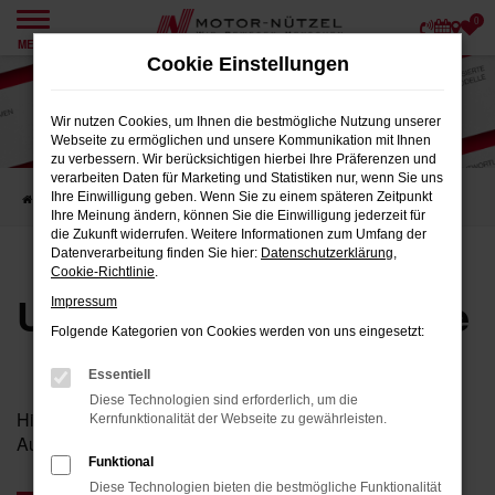
0
Zum
MENÜ
Hauptinhalt
Cookie Einstellungen
springen
Wir nutzen Cookies, um Ihnen die bestmögliche Nutzung unserer
Webseite zu ermöglichen und unsere Kommunikation mit Ihnen
zu verbessern. Wir berücksichtigen hierbei Ihre Präferenzen und
verarbeiten Daten für Marketing und Statistiken nur, wenn Sie uns
Ihre Einwilligung geben. Wenn Sie zu einem späteren Zeitpunkt
Startseite
Karriere
Unsere Stellenangebote
Ihre Meinung ändern, können Sie die Einwilligung jederzeit für
die Zukunft widerrufen. Weitere Informationen zum Umfang der
Datenverarbeitung finden Sie hier:
Datenschutzerklärung
,
Cookie-Richtlinie
.
Unsere Stellenangebote
Impressum
Folgende Kategorien von Cookies werden von uns eingesetzt:
Essentiell
Diese Technologien sind erforderlich, um die
Hier finden Sie unsere aktuellen Stellenangebote und
Kernfunktionalität der Webseite zu gewährleisten.
Ausbildungsplätze.
Funktional
Diese Technologien bieten die bestmögliche Funktionalität