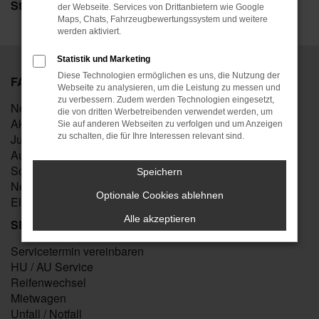
Stellenangebote
der Webseite. Services von Drittanbietern wie Google
Maps, Chats, Fahrzeugbewertungssystem und weitere
werden aktiviert.
Statistik und Marketing
Diese Technologien ermöglichen es uns, die Nutzung der
FAHRZEUGMARKT
Webseite zu analysieren, um die Leistung zu messen und
zu verbessern. Zudem werden Technologien eingesetzt,
Neuwagen kaufen
die von dritten Werbetreibenden verwendet werden, um
Aktuelle Angebote
Sie auf anderen Webseiten zu verfolgen und um Anzeigen
Junge Gebrauchte
zu schalten, die für Ihre Interessen relevant sind.
Auto verkaufen
Sofort verfügbare Neuwagen
Speichern
Neuwagen konfigurieren
Optionale Cookies ablehnen
Elektromobilität
Alle akzeptieren
SERVICE
Servicetermin vereinbaren
HU / AU Service
Reifenwechsel
Mietwagen
Unfall / Notfall