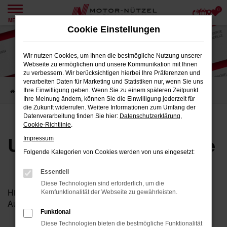
0
Zum
MENÜ
Hauptinhalt
Cookie Einstellungen
springen
Wir nutzen Cookies, um Ihnen die bestmögliche Nutzung unserer
Webseite zu ermöglichen und unsere Kommunikation mit Ihnen
zu verbessern. Wir berücksichtigen hierbei Ihre Präferenzen und
verarbeiten Daten für Marketing und Statistiken nur, wenn Sie uns
Ihre Einwilligung geben. Wenn Sie zu einem späteren Zeitpunkt
Startseite
Karriere
Unsere Stellenangebote
Ihre Meinung ändern, können Sie die Einwilligung jederzeit für
die Zukunft widerrufen. Weitere Informationen zum Umfang der
Datenverarbeitung finden Sie hier:
Datenschutzerklärung
,
Cookie-Richtlinie
.
Unsere Stellenangebote
Impressum
Folgende Kategorien von Cookies werden von uns eingesetzt:
Essentiell
Diese Technologien sind erforderlich, um die
Hier finden Sie unsere aktuellen Stellenangebote und
Kernfunktionalität der Webseite zu gewährleisten.
Ausbildungsplätze.
Funktional
Diese Technologien bieten die bestmögliche Funktionalität