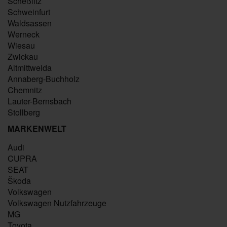
Scheßlitz
Schweinfurt
Waldsassen
Werneck
Wiesau
Zwickau
Altmittweida
Annaberg-Buchholz
Chemnitz
Lauter-Bernsbach
Stollberg
MARKENWELT
Audi
CUPRA
SEAT
Škoda
Volkswagen
Volkswagen Nutzfahrzeuge
MG
Toyota