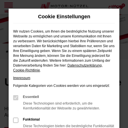
0
Zum
MENÜ
Hauptinhalt
Cookie Einstellungen
springen
Wir nutzen Cookies, um Ihnen die bestmögliche Nutzung unserer
Webseite zu ermöglichen und unsere Kommunikation mit Ihnen
zu verbessern. Wir berücksichtigen hierbei Ihre Präferenzen und
verarbeiten Daten für Marketing und Statistiken nur, wenn Sie uns
Ihre Einwilligung geben. Wenn Sie zu einem späteren Zeitpunkt
Startseite
Karriere
Unsere Stellenangebote
Ihre Meinung ändern, können Sie die Einwilligung jederzeit für
die Zukunft widerrufen. Weitere Informationen zum Umfang der
Datenverarbeitung finden Sie hier:
Datenschutzerklärung
,
Cookie-Richtlinie
.
Unsere Stellenangebote
Impressum
Folgende Kategorien von Cookies werden von uns eingesetzt:
Essentiell
Diese Technologien sind erforderlich, um die
Hier finden Sie unsere aktuellen Stellenangebote und
Kernfunktionalität der Webseite zu gewährleisten.
Ausbildungsplätze.
Funktional
Diese Technologien bieten die bestmögliche Funktionalität