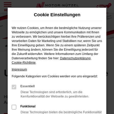
0
Zum
MENÜ
Hauptinhalt
Cookie Einstellungen
springen
Wir nutzen Cookies, um Ihnen die bestmögliche Nutzung unserer
Webseite zu ermöglichen und unsere Kommunikation mit Ihnen
zu verbessern. Wir berücksichtigen hierbei Ihre Präferenzen und
verarbeiten Daten für Marketing und Statistiken nur, wenn Sie uns
Ihre Einwilligung geben. Wenn Sie zu einem späteren Zeitpunkt
Startseite
Karriere
Unsere Stellenangebote
Ihre Meinung ändern, können Sie die Einwilligung jederzeit für
die Zukunft widerrufen. Weitere Informationen zum Umfang der
Datenverarbeitung finden Sie hier:
Datenschutzerklärung
,
Cookie-Richtlinie
.
Unsere Stellenangebote
Impressum
Folgende Kategorien von Cookies werden von uns eingesetzt:
Essentiell
Diese Technologien sind erforderlich, um die
Hier finden Sie unsere aktuellen Stellenangebote und
Kernfunktionalität der Webseite zu gewährleisten.
Ausbildungsplätze.
Funktional
Diese Technologien bieten die bestmögliche Funktionalität