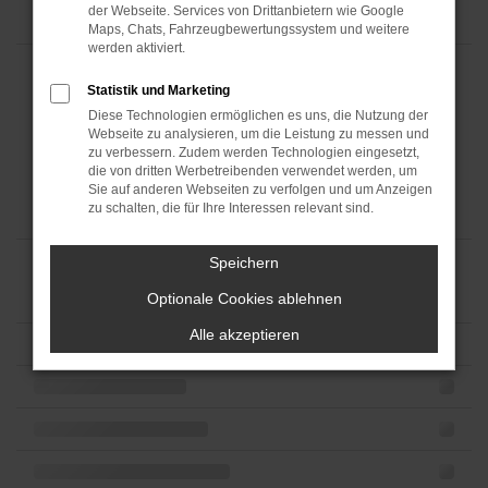
der Webseite. Services von Drittanbietern wie Google
Maps, Chats, Fahrzeugbewertungssystem und weitere
werden aktiviert.
Statistik und Marketing
Diese Technologien ermöglichen es uns, die Nutzung der
Webseite zu analysieren, um die Leistung zu messen und
zu verbessern. Zudem werden Technologien eingesetzt,
die von dritten Werbetreibenden verwendet werden, um
Sie auf anderen Webseiten zu verfolgen und um Anzeigen
zu schalten, die für Ihre Interessen relevant sind.
Speichern
Optionale Cookies ablehnen
Alle akzeptieren