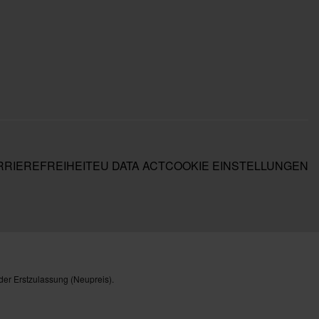
RIEREFREIHEIT
EU DATA ACT
COOKIE EINSTELLUNGEN
der Erstzulassung (Neupreis).