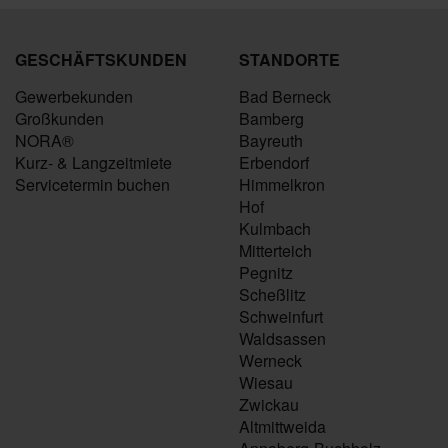
GESCHÄFTSKUNDEN
STANDORTE
Gewerbekunden
Bad Berneck
Großkunden
Bamberg
NORA®
Bayreuth
Kurz- & Langzeitmiete
Erbendorf
Servicetermin buchen
Himmelkron
Hof
Kulmbach
Mitterteich
Pegnitz
Scheßlitz
Schweinfurt
Waldsassen
Werneck
Wiesau
Zwickau
Altmittweida