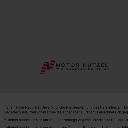
Ehemaliger Neupreis (Unverbindliche Preisempfehlung des Herstellers am Tag
1
Der errechnete Preisvorteil sowie die angegebene Ersparnis errechnet sich ge
2
Hierbei handelt es sich um ein Finanzierungs-Angebot. Preise sind Bruttopreis
3
Hierbei handelt es sich um ein Leasing-Angebot. Preise sind Bruttopreise. Irrt