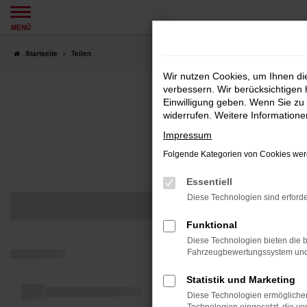
Zum
MENÜ
Hauptinhalt
springen
Startseite
Teilen
Wir nutzen Cookies, um Ihnen d
verbessern. Wir berücksichtigen 
Einwilligung geben. Wenn Sie zu 
widerrufen. Weitere Information
Impressum
Folgende Kategorien von Cookies werd
Essentiell
Diese Technologien sind erforde
Funktional
Diese Technologien bieten die b
Fahrzeugbewertungssystem und w
Statistik und Marketing
Diese Technologien ermöglichen