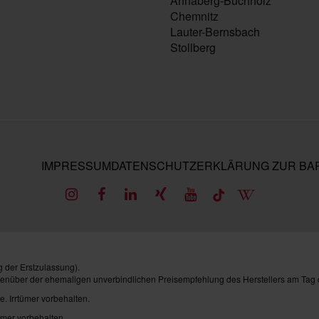
Annaberg-Buchholz
Chemnitz
Lauter-Bernsbach
Stollberg
IMPRESSUM
DATENSCHUTZ
ERKLÄRUNG ZUR BAR
 der Erstzulassung).
genüber der ehemaligen unverbindlichen Preisempfehlung des Herstellers am Tag 
e. Irrtümer vorbehalten.
ümer vorbehalten.