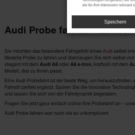
Technologien eingesetzt, die v
die für Ihre Interessen relevant s
Speichern
– Erleben
Audi Probe fahren
Sie möchten das besondere Fahrgefühl eines
Audi
selbst erl
Modelle Probe zu fahren und überzeugen Sie sich selbst von
elegant mit dem
Audi A6
oder
A6 e-tron,
kraftvoll mit dem
Au
Modell, das zu Ihnen passt.
Eine Audi Probefahrt ist der beste Weg, um herauszufinden, w
Fahrstil perfekt ergänzt. Spüren Sie die innovative Technolo
und lassen Sie sich von der Fahrdynamik begeistern.
Fragen Sie jetzt ganz einfach online Ihre Probefahrt an – unser
Audi Probe fahren war noch nie so unkompliziert.