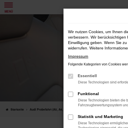
Zum
MENÜ
Hauptinhalt
springen
Wir nutzen Cookies, um Ihnen d
verbessern. Wir berücksichtigen 
Einwilligung geben. Wenn Sie zu 
widerrufen. Weitere Information
Impressum
Folgende Kategorien von Cookies werd
Essentiell
Diese Technologien sind erforde
Funktional
Diese Technologien bieten die b
Fahrzeugbewertungssystem und w
Startseite
Audi Probefahrt (A5, A6, A6 e-tron, Q5, Q6)
Statistik und Marketing
Diese Technologien ermöglichen