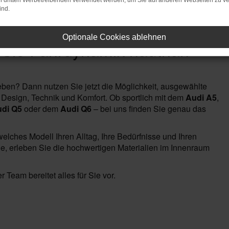
on dritten Werbetreibenden verwendet werden, um Sie auf anderen Webseiten zu ve
ind.
Optionale Cookies ablehnen
 Sie Fahrdynamik hautnah
eben? Dann nutzen Sie jetzt die Möglichkeit, ausgewählte
 Design, Technik und Komfort. Ob sportlich mit dem
Audi A5
,
di Q5
oder dem
Audi Q6
– bei uns finden Sie genau das
elches Modell Ihren Alltag, Ihre Bedürfnisse und Ihren
gie, erleben Sie die hochwertigen Materialien im Innenraum
 Team bereitet alles für Sie vor.