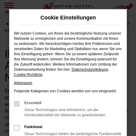
0
Zum
MENÜ
Hauptinhalt
Cookie Einstellungen
springen
Startseite
Hersteller
Audi
Ihre erste Wahl für Audi A3 bei Motor-Nützel
in Nordbayern und Sachsen
Wir nutzen Cookies, um Ihnen die bestmögliche Nutzung unserer
Webseite zu ermöglichen und unsere Kommunikation mit Ihnen
zu verbessern. Wir berücksichtigen hierbei Ihre Präferenzen und
Ihre erste Wahl für Audi
verarbeiten Daten für Marketing und Statistiken nur, wenn Sie uns
Ihre Einwilligung geben. Wenn Sie zu einem späteren Zeitpunkt
A3 bei Motor-Nützel in
Ihre Meinung ändern, können Sie die Einwilligung jederzeit für
die Zukunft widerrufen. Weitere Informationen zum Umfang der
Datenverarbeitung finden Sie hier:
Datenschutzerklärung
,
Nordbayern und Sachsen
Cookie-Richtlinie
.
Impressum
Erleben Sie den Audi A3 als perfekte Wahl für
Folgende Kategorien von Cookies werden von uns eingesetzt:
anspruchsvolle Fahrer, die auf Stil, Leistung und Technik
setzen. Bei Motor-Nützel bieten wir Ihnen eine große
Essentiell
Auswahl an Audi Fahrzeugen, die Ihr Fahrerlebnis auf ein
Diese Technologien sind erforderlich, um die
Kernfunktionalität der Webseite zu gewährleisten.
neues Niveau heben. Als Ihr Audi Autohaus seit über 90
Jahren stehen wir für erstklassige Qualität und
Funktional
umfassenden Service.
Diese Technologien bieten die bestmögliche Funktionalität