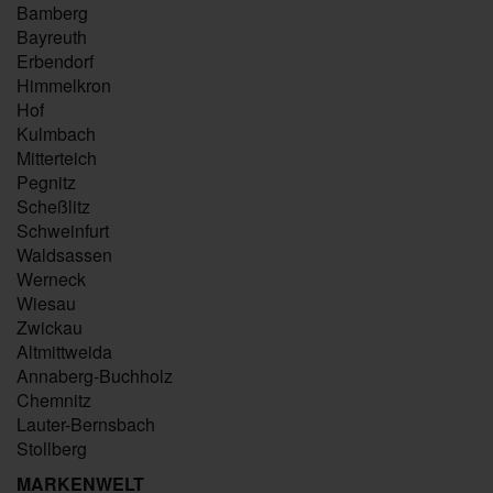
Bamberg
Bayreuth
Erbendorf
Himmelkron
Hof
Kulmbach
Mitterteich
Pegnitz
Scheßlitz
Schweinfurt
Waldsassen
Werneck
Wiesau
Zwickau
Altmittweida
Annaberg-Buchholz
Chemnitz
Lauter-Bernsbach
Stollberg
MARKENWELT