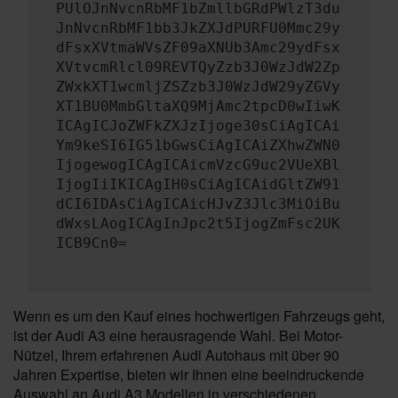
PUlOJnNvcnRbMF1bZmllbGRdPWlzT3du
JnNvcnRbMF1bb3JkZXJdPURFU0Mmc29y
dFsxXVtmaWVsZF09aXNUb3Amc29ydFsx
XVtvcmRlcl09REVTQyZzb3J0WzJdW2Zp
ZWxkXT1wcmljZSZzb3J0WzJdW29yZGVy
XT1BU0MmbGltaXQ9MjAmc2tpcD0wIiwK
ICAgICJoZWFkZXJzIjoge30sCiAgICAi
Ym9keSI6IG51bGwsCiAgICAiZXhwZWN0
IjogewogICAgICAicmVzcG9uc2VUeXBl
IjogIiIKICAgIH0sCiAgICAidGltZW91
dCI6IDAsCiAgICAicHJvZ3Jlc3MiOiBu
dWxsLAogICAgInJpc2t5IjogZmFsc2UK
ICB9Cn0=
Wenn es um den Kauf eines hochwertigen Fahrzeugs geht,
ist der Audi A3 eine herausragende Wahl. Bei Motor-
Nützel, Ihrem erfahrenen Audi Autohaus mit über 90
Jahren Expertise, bieten wir Ihnen eine beeindruckende
Auswahl an Audi A3 Modellen in verschiedenen