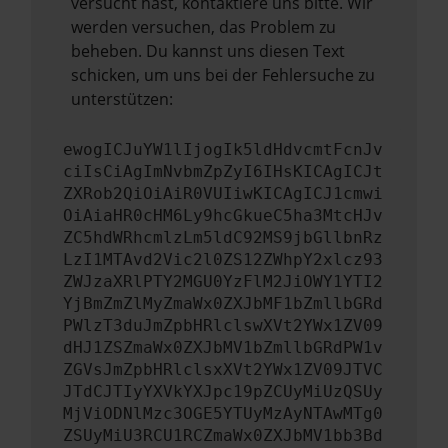
versucht hast, kontaktiere uns bitte. Wir
werden versuchen, das Problem zu
beheben. Du kannst uns diesen Text
schicken, um uns bei der Fehlersuche zu
unterstützen:
ewogICJuYW1lIjogIk5ldHdvcmtFcnJv
ciIsCiAgImNvbmZpZyI6IHsKICAgICJt
ZXRob2QiOiAiR0VUIiwKICAgICJ1cmwi
OiAiaHR0cHM6Ly9hcGkueC5ha3MtcHJv
ZC5hdWRhcmlzLm5ldC92MS9jbGllbnRz
LzI1MTAvd2Vic2l0ZS12ZWhpY2xlcz93
ZWJzaXRlPTY2MGU0YzFlM2JiOWY1YTI2
YjBmZmZlMyZmaWx0ZXJbMF1bZmllbGRd
PWlzT3duJmZpbHRlclswXVt2YWx1ZV09
dHJ1ZSZmaWx0ZXJbMV1bZmllbGRdPW1v
ZGVsJmZpbHRlclsxXVt2YWx1ZV09JTVC
JTdCJTIyYXVkYXJpc19pZCUyMiUzQSUy
MjViODNlMzc3OGE5YTUyMzAyNTAwMTg0
ZSUyMiU3RCU1RCZmaWx0ZXJbMV1bb3Bd