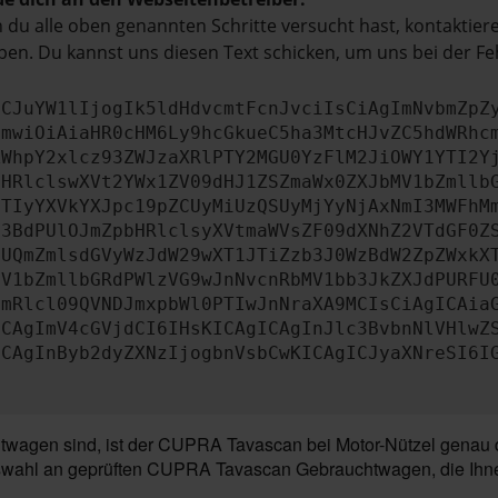
du alle oben genannten Schritte versucht hast, kontaktier
en. Du kannst uns diesen Text schicken, um uns bei der Fe
ICJuYW1lIjogIk5ldHdvcmtFcnJvciIsCiAgImNvbmZpZ
cmwiOiAiaHR0cHM6Ly9hcGkueC5ha3MtcHJvZC5hdWRhc
ZWhpY2xlcz93ZWJzaXRlPTY2MGU0YzFlM2JiOWY1YTI2Y
bHRlclswXVt2YWx1ZV09dHJ1ZSZmaWx0ZXJbMV1bZmllb
JTIyYXVkYXJpc19pZCUyMiUzQSUyMjYyNjAxNmI3MWFhM
b3BdPUlOJmZpbHRlclsyXVtmaWVsZF09dXNhZ2VTdGF0Z
NUQmZmlsdGVyWzJdW29wXT1JTiZzb3J0WzBdW2ZpZWxkX
MV1bZmllbGRdPWlzVG9wJnNvcnRbMV1bb3JkZXJdPURFU
cmRlcl09QVNDJmxpbWl0PTIwJnNraXA9MCIsCiAgICAia
ICAgImV4cGVjdCI6IHsKICAgICAgInJlc3BvbnNlVHlwZ
ICAgInByb2dyZXNzIjogbnVsbCwKICAgICJyaXNreSI6I
agen sind, ist der CUPRA Tavascan bei Motor-Nützel genau da
uswahl an geprüften CUPRA Tavascan Gebrauchtwagen, die Ihnen e