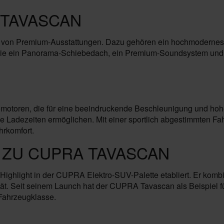
 TAVASCAN
von Premium-Ausstattungen. Dazu gehören ein hochmodernes In
 wie ein Panorama-Schiebedach, ein Premium-Soundsystem und e
otoren, die für eine beeindruckende Beschleunigung und hohe 
kurze Ladezeiten ermöglichen. Mit einer sportlich abgestimmte
rkomfort.
 ZU CUPRA TAVASCAN
ighlight in der CUPRA Elektro-SUV-Palette etabliert. Er kombin
tät. Seit seinem Launch hat der CUPRA Tavascan als Beispiel f
 Fahrzeugklasse.