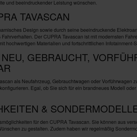
te und beeindruckender Leistung wünschen.
PRA TAVASCAN
amisches Design sowie durch seine beeindruckende Elektroan
es Fahrverhalten. Der CUPRA Tavascan ist mit modernsten Fahre
mit hochwertigen Materialien und fortschrittlichen Infotainment-
 NEU, GEBRAUCHT, VORFÜH
AR
ascan als Neufahrzeug, Gebrauchtwagen oder Vorführwagen zu 
nfigurieren. Egal, ob Sie sich für ein brandneues Modell oder
HKEITEN & SONDERMODELLE
smöglichkeiten für den CUPRA Tavascan. Sie können aus vers
Wünschen zu gestalten. Zudem haben wir regelmäßig Sondermod