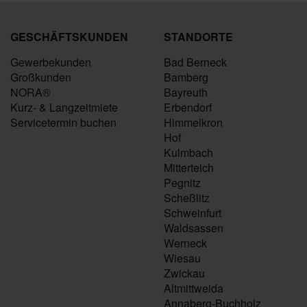
GESCHÄFTSKUNDEN
STANDORTE
Gewerbekunden
Bad Berneck
Großkunden
Bamberg
NORA®
Bayreuth
Kurz- & Langzeitmiete
Erbendorf
Servicetermin buchen
Himmelkron
Hof
Kulmbach
Mitterteich
Pegnitz
Scheßlitz
Schweinfurt
Waldsassen
Werneck
Wiesau
Zwickau
Altmittweida
Annaberg-Buchholz