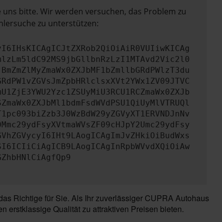
e uns bitte. Wir werden versuchen, das Problem zu
hlersuche zu unterstützen:
yI6IHsKICAgICJtZXRob2QiOiAiR0VUIiwKICAg
mlzLm5ldC92MS9jbGllbnRzLzI1MTAvd2Vic2l0
jBmZmZlMyZmaWx0ZXJbMF1bZmllbGRdPWlzT3du
GRdPW1vZGVsJmZpbHRlclsxXVt2YWx1ZV09JTVC
mU1ZjE3YWU2Yzc1ZSUyMiU3RCU1RCZmaWx0ZXJb
SZmaWx0ZXJbMl1bdmFsdWVdPSU1QiUyMlVTRUQl
T1pc093biZzb3J0WzBdW29yZGVyXT1ERVNDJnNv
0Mmc29ydFsyXVtmaWVsZF09cHJpY2Umc29ydFsy
GVhZGVycyI6IHt9LAogICAgImJvZHkiOiBudWxs
SI6ICIiCiAgICB9LAogICAgInRpbWVvdXQiOiAw
GZhbHNlCiAgfQp9
s Richtige für Sie. Als Ihr zuverlässiger CUPRA Autohaus
rstklassige Qualität zu attraktiven Preisen bieten.