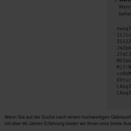
Wenn 
beheb
ewog
ICJ1
ZS12
JmZp
JTdC
MV1b
MjIl
cnRb
XVtv
LAog
LAog
Wenn Sie auf der Suche nach einem hochwertigen Gebrauchtw
mit über 90 Jahren Erfahrung bieten wir Ihnen eine breite A