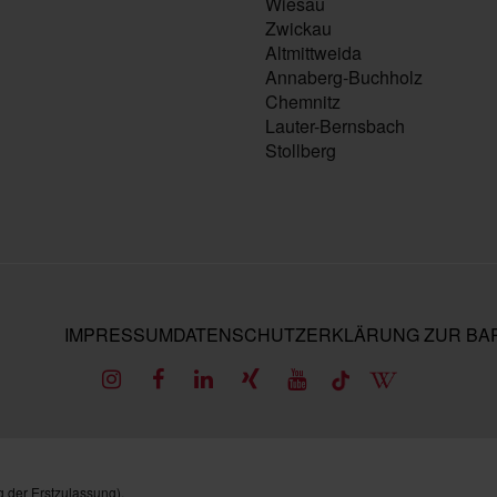
Wiesau
Zwickau
Altmittweida
Annaberg-Buchholz
Chemnitz
Lauter-Bernsbach
Stollberg
IMPRESSUM
DATENSCHUTZ
ERKLÄRUNG ZUR BAR
 der Erstzulassung).