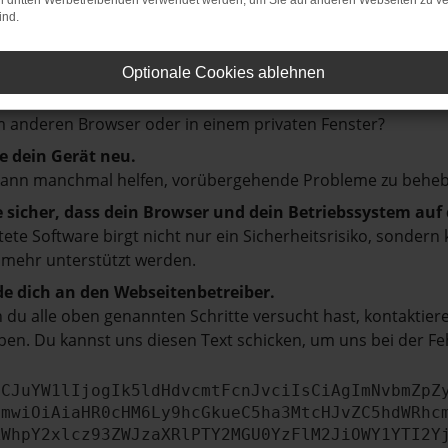
on dritten Werbetreibenden verwendet werden, um Sie auf anderen Webseiten zu ve
prüfe deine Firewall und deine Internetverbindung.
ind.
 andere Webseiten, zum Beispiel deine Suchmaschine?
Optionale Cookies ablehnen
e deine Browsererweiterungen.
e Erweiterungen, wie Werbeblocker, können das Laden besti
 anderen Browser oder in einem privaten Fenster?
e dein Gerät neu.
kann manchmal helfen, vorübergehende Probleme zu beheb
e sicher, dass dein Browser und dein Betriebssystem au
tete Software birgt nicht nur ein Sicherheitsrisiko, sonde
 mehr unterstützt werden.
e dich an den Webseitenbetreiber.
du alle oben genannten Schritte versucht hast, kontaktier
en. Du kannst uns diesen Text schicken, um uns bei der Fe
ICJuYW1lIjogIk5ldHdvcmtFcnJvciIsCiAgImNvbmZpZ
cmwiOiAiaHR0cHM6Ly9hcGkueC5ha3MtcHJvZC5hdWRhc
ZWhpY2xlcz93ZWJzaXRlPTY2MGU0YzFlM2JiOWY1YTI2Y