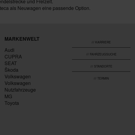
endelstrecke und Freizeit.
 Ateca als Neuwagen eine passende Option.
MARKENWELT
/// KARRIERE
Audi
/// FAHRZEUGSUCHE
CUPRA
SEAT
/// STANDORTE
Škoda
Volkswagen
/// TERMIN
Volkswagen
Nutzfahrzeuge
MG
Toyota