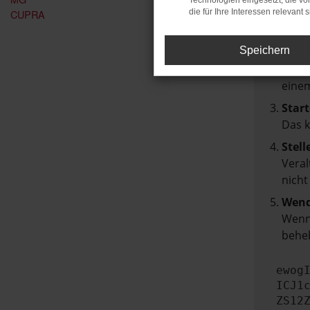
Technologien eingesetzt, die v
Über
CUPRA
die für Ihre Interessen relevant s
Laden
Speichern
Prüf
Manch
einem
Start
Das 
Stell
Veral
nicht
Wend
Wenn 
beheb
ewog
ICJ1
ZS12