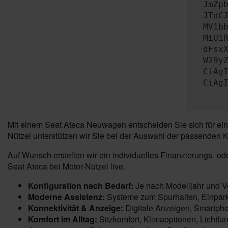
JmZp
JTdC
MV1b
MiU1
dFsx
W29y
CiAg
CiAg
Mit einem Seat Ateca Neuwagen entscheiden Sie sich für ein
Nützel unterstützen wir Sie bei der Auswahl der passenden K
Auf Wunsch erstellen wir ein individuelles Finanzierungs- o
Seat Ateca bei Motor-Nützel live.
Konfiguration nach Bedarf:
Je nach Modelljahr und Ve
Moderne Assistenz:
Systeme zum Spurhalten, Einpark
Konnektivität & Anzeige:
Digitale Anzeigen, Smartpho
Komfort im Alltag:
Sitzkomfort, Klimaoptionen, Lichtfun