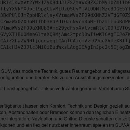
bHRlclswXVt2YWx1ZV09dHJ1ZSZmaWx0ZXJbMV1bZmllb
JTIyYXVkYXJpc19pZCUyMiUzQSUyMjViODNlMzc3OGE5Y
b3BdPUlOJmZpbHRlclsyXVtmaWVsZF09dXNhZ2VTdGF0Z
RCZmaWx0ZXJbMl1bb3BdPUlOJnNvcnRbMF1bZmllbGRdP
XVtmaWVsZF09aXNUb3Amc29ydFsxXVtvcmRlcl09REVTQ
ZGVyXT1BU0MmbGltaXQ9MjAmc2tpcD0wIiwKICAgICJoZ
ICAiZXhwZWN0IjogewogICAgICAicmVzcG9uc2VUeXBlI
ICAicHJvZ3Jlc3MiOiBudWxsLAogICAgInJpc2t5IjogZ
 SUV, das moderne Technik, gutes Raumangebot und alltagstaug
onfiguration und beraten Sie zu den Ausstattungsmerkmalen, die 
der Leasingangebot – inklusive Inzahlungnahme. Vereinbaren Si
rfügbarkeit lassen sich Komfort, Technik und Design gezielt a
en, Abstandhalten oder Bremsen können den täglichen Einsatz 
ne-Integration, Navigation und Online-Dienste schaffen ein z
ktionen und ein flexibel nutzbarer Innenraum spielen im SUV-Al