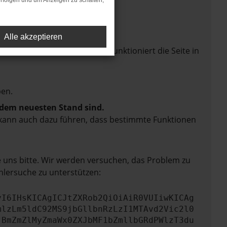
rfolgen und um Anzeigen zu schalten,
Alle akzeptieren
mmter Seiten verhindern. Funktioniert die Seite in
en.
f dem neuesten Stand sind.
rn kann auch dazu führen, dass bestimmte Funktionen
e uns bitte. Wir werden versuchen, das Problem zu
hlersuche zu unterstützen:
yI6IHsKICAgICJtZXRob2QiOiAiR0VUIiwKICAg
mlzLm5ldC92MS9jbGllbnRzLzI1MTAvd2Vic2l0
jBmZmZlMyZmaWx0ZXJbMF1bZmllbGRdPWlzT3du