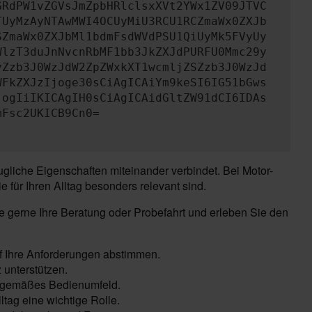
GRdPW1vZGVsJmZpbHRlclsxXVt2YWx1ZV09JTVC
TUyMzAyNTAwMWI4OCUyMiU3RCU1RCZmaWx0ZXJb
SZmaWx0ZXJbMl1bdmFsdWVdPSU1QiUyMk5FVyUy
WlzT3duJnNvcnRbMF1bb3JkZXJdPURFU0Mmc29y
yZzb3J0WzJdW2ZpZWxkXT1wcmljZSZzb3J0WzJd
WFkZXJzIjoge30sCiAgICAiYm9keSI6IG51bGws
jogIiIKICAgIH0sCiAgICAidGltZW91dCI6IDAs
mFsc2UKICB9Cn0=
liche Eigenschaften miteinander verbindet. Bei Motor-
für Ihren Alltag besonders relevant sind.
e gerne Ihre Beratung oder Probefahrt und erleben Sie den
uf Ihre Anforderungen abstimmen.
unterstützen.
eitgemäßes Bedienumfeld.
ltag eine wichtige Rolle.