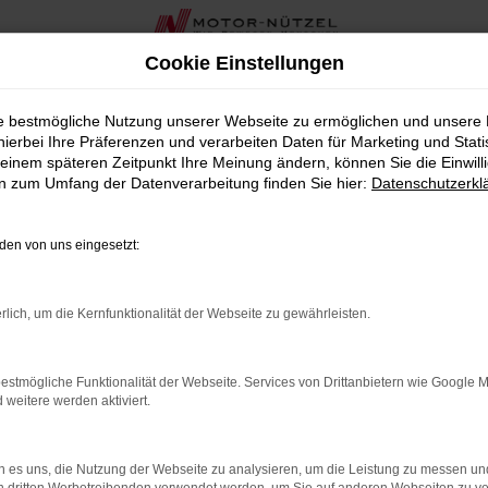
Cookie Einstellungen
 SUV nach Maß bei Motor-Nützel
ie bestmögliche Nutzung unserer Webseite zu ermöglichen und unsere
hierbei Ihre Präferenzen und verarbeiten Daten für Marketing und Stati
ktes SUV nach Maß bei Motor-
einem späteren Zeitpunkt Ihre Meinung ändern, können Sie die Einwillig
en zum Umfang der Datenverarbeitung finden Sie hier:
Datenschutzerkl
 Technik und Design gezielt auf Ihren Alltag abzustimmen. Bei 
 zu Ihrem Nutzungsprofil passen. So können Sie Ihren Seat At
en von uns eingesetzt:
le, die aktuelle Konnektivität, moderne Sicherheitsfunktionen 
nkte bei Komfort, Optik und digitalem Bedienkonzept zur Verfü
rlich, um die Kernfunktionalität der Webseite zu gewährleisten.
LER: NETWORK ERROR
estmögliche Funktionalität der Webseite. Services von Drittanbietern wie Google 
eitere werden aktiviert.
en ist ein Fehler aufgetreten.
d ein paar Tipps, die dir helfen können:
 es uns, die Nutzung der Webseite zu analysieren, um die Leistung zu messen u