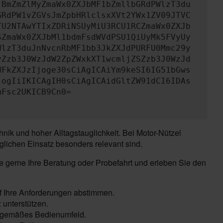
jBmZmZlMyZmaWx0ZXJbMF1bZmllbGRdPWlzT3du
GRdPW1vZGVsJmZpbHRlclsxXVt2YWx1ZV09JTVC
TU2NTAwYTIxZDRiNSUyMiU3RCU1RCZmaWx0ZXJb
SZmaWx0ZXJbMl1bdmFsdWVdPSU1QiUyMk5FVyUy
WlzT3duJnNvcnRbMF1bb3JkZXJdPURFU0Mmc29y
yZzb3J0WzJdW2ZpZWxkXT1wcmljZSZzb3J0WzJd
WFkZXJzIjoge30sCiAgICAiYm9keSI6IG51bGws
jogIiIKICAgIH0sCiAgICAidGltZW91dCI6IDAs
mFsc2UKICB9Cn0=
k und hoher Alltagstauglichkeit. Bei Motor-Nützel
glichen Einsatz besonders relevant sind.
e gerne Ihre Beratung oder Probefahrt und erleben Sie den
uf Ihre Anforderungen abstimmen.
unterstützen.
eitgemäßes Bedienumfeld.