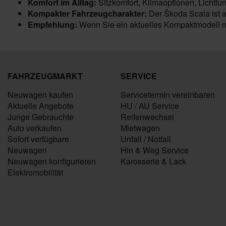
Komfort im Alltag:
Sitzkomfort, Klimaoptionen, Lichtfu
Kompakter Fahrzeugcharakter:
Der Škoda Scala ist au
Empfehlung:
Wenn Sie ein aktuelles Kompaktmodell mi
FAHRZEUGMARKT
SERVICE
Neuwagen kaufen
Servicetermin vereinbaren
Aktuelle Angebote
HU / AU Service
Junge Gebrauchte
Reifenwechsel
Auto verkaufen
Mietwagen
Sofort verfügbare
Unfall / Notfall
Neuwagen
Hin & Weg Service
Neuwagen konfigurieren
Karosserie & Lack
Elektromobilität