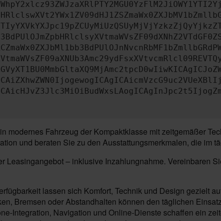
ZWhpY2xlcz93ZWJzaXRlPTY2MGU0YzFlM2JiOWY1YTI2Y
bHRlclswXVt2YWx1ZV09dHJ1ZSZmaWx0ZXJbMV1bZmllb
JTIyYXVkYXJpc19pZCUyMiUzQSUyMjVjYzkzZjQyYjkzZ
b3BdPUlOJmZpbHRlclsyXVtmaWVsZF09dXNhZ2VTdGF0Z
RCZmaWx0ZXJbMl1bb3BdPUlOJnNvcnRbMF1bZmllbGRdP
XVtmaWVsZF09aXNUb3Amc29ydFsxXVtvcmRlcl09REVTQ
ZGVyXT1BU0MmbGltaXQ9MjAmc2tpcD0wIiwKICAgICJoZ
ICAiZXhwZWN0IjogewogICAgICAicmVzcG9uc2VUeXBlI
ICAicHJvZ3Jlc3MiOiBudWxsLAogICAgInJpc2t5IjogZ
n modernes Fahrzeug der Kompaktklasse mit zeitgemäßer Techni
ation und beraten Sie zu den Ausstattungsmerkmalen, die im tä
der Leasingangebot – inklusive Inzahlungnahme. Vereinbaren Si
rfügbarkeit lassen sich Komfort, Technik und Design gezielt a
en, Bremsen oder Abstandhalten können den täglichen Einsatz 
ne-Integration, Navigation und Online-Dienste schaffen ein z