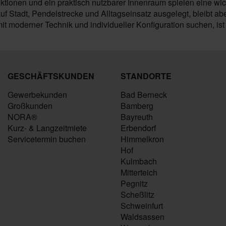
nktionen und ein praktisch nutzbarer Innenraum spielen eine wic
f Stadt, Pendelstrecke und Alltagseinsatz ausgelegt, bleibt abe
t moderner Technik und individueller Konfiguration suchen, i
GESCHÄFTSKUNDEN
STANDORTE
Gewerbekunden
Bad Berneck
Großkunden
Bamberg
NORA®
Bayreuth
Kurz- & Langzeitmiete
Erbendorf
Servicetermin buchen
Himmelkron
Hof
Kulmbach
Mitterteich
Pegnitz
Scheßlitz
Schweinfurt
Waldsassen