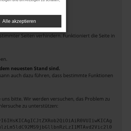
rfolgen und um Anzeigen zu schalten,
Alle akzeptieren
mmter Seiten verhindern. Funktioniert die Seite in
en.
f dem neuesten Stand sind.
rn kann auch dazu führen, dass bestimmte Funktionen
e uns bitte. Wir werden versuchen, das Problem zu
hlersuche zu unterstützen:
yI6IHsKICAgICJtZXRob2QiOiAiR0VUIiwKICAg
mlzLm5ldC92MS9jbGllbnRzLzI1MTAvd2Vic2l0