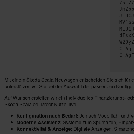
ZS12
JmZp
JTdC
MV1b
MiU1
dFsx
W29y
CiAg
CiAg
Mit einem Škoda Scala Neuwagen entscheiden Sie sich für ei
unterstützen wir Sie bei der Auswahl der passenden Konfigur
Auf Wunsch erstellen wir ein individuelles Finanzierungs- o
Škoda Scala bei Motor-Nützel live.
Konfiguration nach Bedarf:
Je nach Modelljahr und Ve
Moderne Assistenz:
Systeme zum Spurhalten, Einpark
Konnektivität & Anzeige:
Digitale Anzeigen, Smartpho