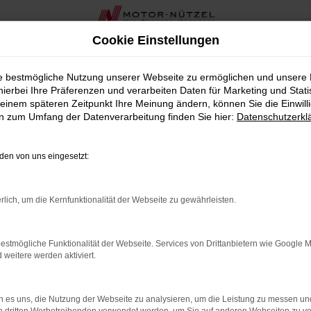
Cookie Einstellungen
rne Kompaktklasse bei Motor-Nützel
ie bestmögliche Nutzung unserer Webseite zu ermöglichen und unsere
hierbei Ihre Präferenzen und verarbeiten Daten für Marketing und Stati
ne Kompaktklasse bei Motor-N
einem späteren Zeitpunkt Ihre Meinung ändern, können Sie die Einwillig
en zum Umfang der Datenverarbeitung finden Sie hier:
Datenschutzerkl
t, Technik und Ausstattung gezielt auf Ihren Alltag abzustimme
ale zu Ihrem Nutzungsprofil passen. So können Sie Ihren Škod
en von uns eingesetzt:
rer, die aktuelle Konnektivität, moderne Sicherheitsfunktionen
rlich, um die Kernfunktionalität der Webseite zu gewährleisten.
rpunkte bei Komfort, Design und digitalem Bedienkonzept zur 
estmögliche Funktionalität der Webseite. Services von Drittanbietern wie Google 
LER: NETWORK ERROR
eitere werden aktiviert.
en ist ein Fehler aufgetreten.
 es uns, die Nutzung der Webseite zu analysieren, um die Leistung zu messen u