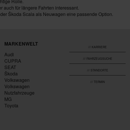
htige Rolle.
r auch für längere Fahrten interessant.
st der Škoda Scala als Neuwagen eine passende Option.
MARKENWELT
/// KARRIERE
Audi
/// FAHRZEUGSUCHE
CUPRA
SEAT
/// STANDORTE
Škoda
Volkswagen
/// TERMIN
Volkswagen
Nutzfahrzeuge
MG
Toyota