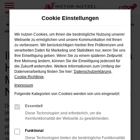
0
Zum
MENÜ
Hauptinhalt
Cookie Einstellungen
springen
Startseite
Hersteller
Toyota
Toyota Hilux
Ihre erste Wahl für Toyota
Hilux Neuwagen bei Motor-Nützel in Nordbayern und Sachsen
Wir nutzen Cookies, um Ihnen die bestmögliche Nutzung unserer
Webseite zu ermöglichen und unsere Kommunikation mit Ihnen
zu verbessern. Wir berücksichtigen hierbei Ihre Präferenzen und
Ihre erste Wahl für Toyota
verarbeiten Daten für Marketing und Statistiken nur, wenn Sie uns
Ihre Einwilligung geben. Wenn Sie zu einem späteren Zeitpunkt
Hilux Neuwagen bei
Ihre Meinung ändern, können Sie die Einwilligung jederzeit für
die Zukunft widerrufen. Weitere Informationen zum Umfang der
Datenverarbeitung finden Sie hier:
Datenschutzerklärung
,
Motor-Nützel in
Cookie-Richtlinie
.
Nordbayern und Sachsen
Impressum
Folgende Kategorien von Cookies werden von uns eingesetzt:
Der Toyota Hilux Neuwagen ist die perfekte Wahl für all
Essentiell
jene, die auf der Suche nach einem stilvollen und
Diese Technologien sind erforderlich, um die
leistungsstarken Fahrzeug sind. Bei Motor-Nützel
Kernfunktionalität der Webseite zu gewährleisten.
präsentieren wir Ihnen eine große Auswahl an Toyota
Funktional
Hilux Neuwagen, die nicht nur durch ihre modernste
Diese Technologien bieten die bestmögliche Funktionalität
Technik, sondern auch durch ihr ansprechendes Design