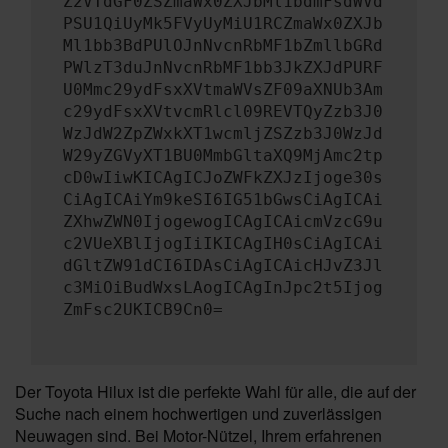
Z2VTdGF0ZSZmaWx0ZXJbMl1bdmFsdWVd
PSU1QiUyMk5FVyUyMiU1RCZmaWx0ZXJb
Ml1bb3BdPUlOJnNvcnRbMF1bZmllbGRd
PWlzT3duJnNvcnRbMF1bb3JkZXJdPURF
U0Mmc29ydFsxXVtmaWVsZF09aXNUb3Am
c29ydFsxXVtvcmRlcl09REVTQyZzb3J0
WzJdW2ZpZWxkXT1wcmljZSZzb3J0WzJd
W29yZGVyXT1BU0MmbGltaXQ9MjAmc2tp
cD0wIiwKICAgICJoZWFkZXJzIjoge30s
CiAgICAiYm9keSI6IG51bGwsCiAgICAi
ZXhwZWN0IjogewogICAgICAicmVzcG9u
c2VUeXBlIjogIiIKICAgIH0sCiAgICAi
dGltZW91dCI6IDAsCiAgICAicHJvZ3Jl
c3MiOiBudWxsLAogICAgInJpc2t5Ijog
ZmFsc2UKICB9Cn0=
Der Toyota Hilux ist die perfekte Wahl für alle, die auf der
Suche nach einem hochwertigen und zuverlässigen
Neuwagen sind. Bei Motor-Nützel, Ihrem erfahrenen