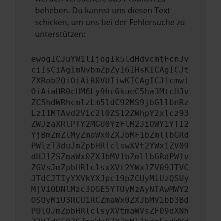
beheben. Du kannst uns diesen Text
schicken, um uns bei der Fehlersuche zu
unterstützen:
ewogICJuYW1lIjogIk5ldHdvcmtFcnJv
ciIsCiAgImNvbmZpZyI6IHsKICAgICJt
ZXRob2QiOiAiR0VUIiwKICAgICJ1cmwi
OiAiaHR0cHM6Ly9hcGkueC5ha3MtcHJv
ZC5hdWRhcmlzLm5ldC92MS9jbGllbnRz
LzI1MTAvd2Vic2l0ZS12ZWhpY2xlcz93
ZWJzaXRlPTY2MGU0YzFlM2JiOWY1YTI2
YjBmZmZlMyZmaWx0ZXJbMF1bZmllbGRd
PWlzT3duJmZpbHRlclswXVt2YWx1ZV09
dHJ1ZSZmaWx0ZXJbMV1bZmllbGRdPW1v
ZGVsJmZpbHRlclsxXVt2YWx1ZV09JTVC
JTdCJTIyYXVkYXJpc19pZCUyMiUzQSUy
MjViODNlMzc3OGE5YTUyMzAyNTAwMWY2
OSUyMiU3RCU1RCZmaWx0ZXJbMV1bb3Bd
PUlOJmZpbHRlclsyXVtmaWVsZF09dXNh