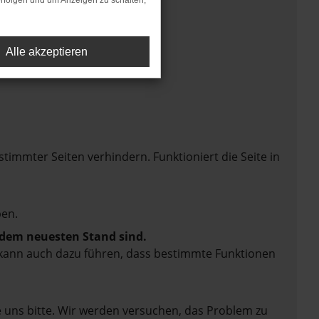
rfolgen und um Anzeigen zu schalten,
Alle akzeptieren
mmter Seiten verhindern. Funktioniert die Seite in
en.
f dem neuesten Stand sind.
rn kann auch dazu führen, dass bestimmte Funktionen
e uns bitte. Wir werden versuchen, das Problem zu