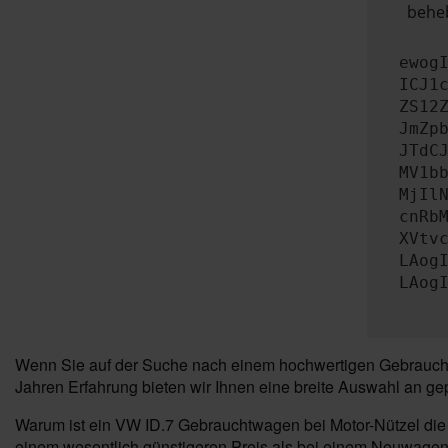
beheb
ewog
ICJ1
ZS12
JmZp
JTdC
MV1b
MjIl
cnRb
XVtv
LAog
LAog
Wenn Sie auf der Suche nach einem hochwertigen Gebrauchtwa
Jahren Erfahrung bieten wir Ihnen eine breite Auswahl an gep
Warum ist ein VW ID.7 Gebrauchtwagen bei Motor-Nützel die
einem wesentlich günstigeren Preis als bei einem Neuwagen z