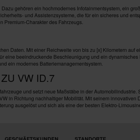
n. Dazu gehören ein hochmodernes Infotainmentsystem, ein groß
e Sicherheits- und Assistenzsysteme, die für ein sicheres und e
 den Premium-Charakter des Fahrzeugs.
n Daten. Mit einer Reichweite von bis zu [x] Kilometern auf e
gt für eine beeindruckende Beschleunigung und ein dynamisches 
nz und ein modernes Batteriemanagementsystem.
ZU VW ID.7
ahrzeuge und setzt neue Maßstäbe in der Automobilindustrie. Sei
 VW in Richtung nachhaltiger Mobilität. Mit seinem innovativen D
rung ausgelöst und sich als eine der besten Elektro-Limousine
GESCHÄFTSKUNDEN
STANDORTE