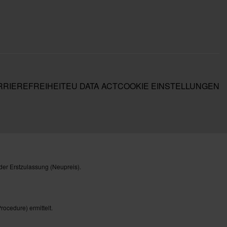
RIEREFREIHEIT
EU DATA ACT
COOKIE EINSTELLUNGEN
der Erstzulassung (Neupreis).
cedure) ermittelt.