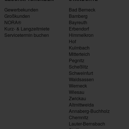
Gewerbekunden
Bad Berneck
Großkunden
Bamberg
NORA®
Bayreuth
Kurz- & Langzeitmiete
Erbendorf
Servicetermin buchen
Himmelkron
Hof
Kulmbach
Mitterteich
Pegnitz
Scheßlitz
Schweinfurt
Waldsassen
Werneck
Wiesau
Zwickau
Altmittweida
Annaberg-Buchholz
Chemnitz
Lauter-Bernsbach