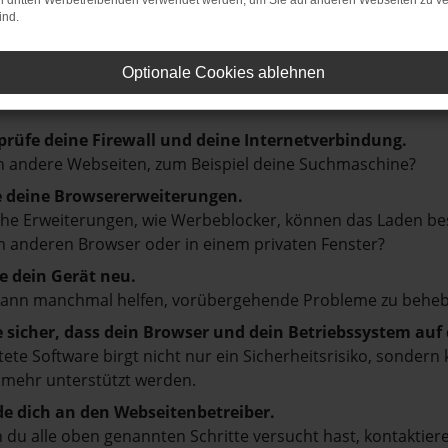
on dritten Werbetreibenden verwendet werden, um Sie auf anderen Webseiten zu ve
LER: NETWORK ERROR
ind.
Optionale Cookies ablehnen
en ist ein Fehler aufgetreten.
d ein paar Tipps, die dir helfen können:
prüfe deine Firewall und deine Internetverbindung.
 andere Webseiten, zum Beispiel deine Suchmaschine?
e deine Browsererweiterungen.
e Erweiterungen, wie Werbeblocker, können das Laden besti
 anderen Browser oder in einem privaten Fenster?
e dein Gerät neu.
kann manchmal helfen, vorübergehende Probleme zu beheb
e sicher, dass dein Browser und dein Betriebssystem au
tete Software birgt nicht nur ein Sicherheitsrisiko, sonde
 mehr unterstützt werden.
e dich an den Webseitenbetreiber.
du alle oben genannten Schritte versucht hast, kontaktier