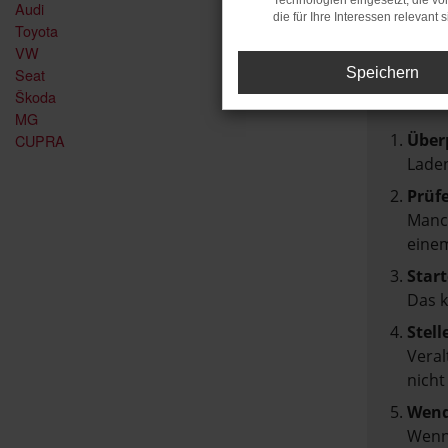
Technologien eingesetzt, die v
Audi
FEH
die für Ihre Interessen relevant s
Toyota
VW
Seat
Speichern
Beim Lad
Škoda
Hier sin
MG
Über
CUPRA
Laden
Prüf
Manch
einem
Start
Das 
Stell
Veral
nicht
Wend
Wenn 