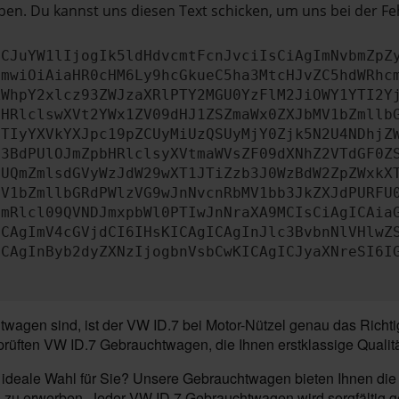
en. Du kannst uns diesen Text schicken, um uns bei der Fe
ICJuYW1lIjogIk5ldHdvcmtFcnJvciIsCiAgImNvbmZpZ
cmwiOiAiaHR0cHM6Ly9hcGkueC5ha3MtcHJvZC5hdWRhc
ZWhpY2xlcz93ZWJzaXRlPTY2MGU0YzFlM2JiOWY1YTI2Y
bHRlclswXVt2YWx1ZV09dHJ1ZSZmaWx0ZXJbMV1bZmllb
JTIyYXVkYXJpc19pZCUyMiUzQSUyMjY0Zjk5N2U4NDhjZ
b3BdPUlOJmZpbHRlclsyXVtmaWVsZF09dXNhZ2VTdGF0Z
NUQmZmlsdGVyWzJdW29wXT1JTiZzb3J0WzBdW2ZpZWxkX
MV1bZmllbGRdPWlzVG9wJnNvcnRbMV1bb3JkZXJdPURFU
cmRlcl09QVNDJmxpbWl0PTIwJnNraXA9MCIsCiAgICAia
ICAgImV4cGVjdCI6IHsKICAgICAgInJlc3BvbnNlVHlwZ
ICAgInByb2dyZXNzIjogbnVsbCwKICAgICJyaXNreSI6I
gen sind, ist der VW ID.7 bei Motor-Nützel genau das Richtige
rüften VW ID.7 Gebrauchtwagen, die Ihnen erstklassige Qualität
 ideale Wahl für Sie? Unsere Gebrauchtwagen bieten Ihnen die
u erwerben. Jeder VW ID.7 Gebrauchtwagen wird sorgfältig gepr