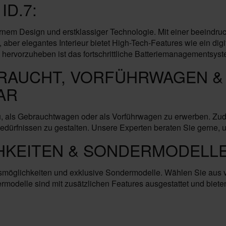
D.7:
em Design und erstklassiger Technologie. Mit einer beeindruc
 aber elegantes Interieur bietet High-Tech-Features wie ein digi
ervorzuheben ist das fortschrittliche Batteriemanagementsyste
BRAUCHT, VORFÜHRWAGEN & 
AR
u, als Gebrauchtwagen oder als Vorführwagen zu erwerben. Zudem
ürfnissen zu gestalten. Unsere Experten beraten Sie gerne, um
HKEITEN & SONDERMODELLE
onsmöglichkeiten und exklusive Sondermodelle. Wählen Sie aus
rmodelle sind mit zusätzlichen Features ausgestattet und biete