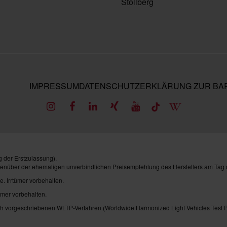
Stollberg
IMPRESSUM
DATENSCHUTZ
ERKLÄRUNG ZUR BAR
 der Erstzulassung).
genüber der ehemaligen unverbindlichen Preisempfehlung des Herstellers am Tag 
e. Irrtümer vorbehalten.
ümer vorbehalten.
vorgeschriebenen WLTP-Verfahren (Worldwide Harmonized Light Vehicles Test Pro