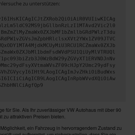
hlersuche zu unterstützen:
yI6IHsKICAgICJtZXRob2QiOiAiR0VUIiwKICAg
mlzLm5ldC92MS9jbGllbnRzLzI1MTAvd2Vic2l0
jBmZmZlMyZmaWx0ZXJbMF1bZmllbGRdPWlzT3du
GRdPW1vZGVsJmZpbHRlclsxXVt2YWx1ZV09JTVC
WQxODY1MTA4MjdkMCUyMiU3RCU1RCZmaWx0ZXJb
SZmaWx0ZXJbMl1bdmFsdWVdPSU1QiUyMlVTRUQl
T1pc093biZzb3J0WzBdW29yZGVyXT1ERVNDJnNv
0Mmc29ydFsyXVtmaWVsZF09cHJpY2Umc29ydFsy
GVhZGVycyI6IHt9LAogICAgImJvZHkiOiBudWxs
SI6ICIiCiAgICB9LAogICAgInRpbWVvdXQiOiAw
GZhbHNlCiAgfQp9
 für Sie. Als Ihr zuverlässiger VW Autohaus mit über 90
 zu attraktiven Preisen bieten.
 Möglichkeit, ein Fahrzeug in hervorragendem Zustand zu
üft und aufbereitet, um sicherzustellen, dass Sie ein