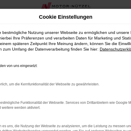
Cookie Einstellungen
htwagen bei Motor-Nützel in Nordbayern und Sachsen
ie bestmögliche Nutzung unserer Webseite zu ermöglichen und unsere
hierbei Ihre Präferenzen und verarbeiten Daten für Marketing und Stati
Gebrauchtwagen bei Motor-Nütz
einem späteren Zeitpunkt Ihre Meinung ändern, können Sie die Einwillig
en zum Umfang der Datenverarbeitung finden Sie hier:
Datenschutzerkl
die ein hochwertiges Fahrzeug zu einem hervorragenden Preis-Le
ie durch ihre Zuverlässigkeit und erstklassige Ausstattung üb
en von uns eingesetzt:
ir Ihnen mit umfassender Beratung und Unterstützung rund um 
zu finden und beantwortet alle Ihre Fragen zu unseren VW ID.7 
rlich, um die Kernfunktionalität der Webseite zu gewährleisten.
rofitieren Sie bei uns von zusätzlichen Services wie maßges
r Ihren VW ID.7 Gebrauchtwagen.
estmögliche Funktionalität der Webseite. Services von Drittanbietern wie Google 
eitere werden aktiviert.
ID.7 Gebrauchtwagen die ideale Wahl für Sie ist. Wir freuen u
 es uns, die Nutzung der Webseite zu analysieren, um die Leistung zu messen u