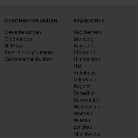
GESCHÄFTSKUNDEN
STANDORTE
Gewerbekunden
Bad Berneck
Großkunden
Bamberg
NORA®
Bayreuth
Kurz- & Langzeitmiete
Erbendorf
Servicetermin buchen
Himmelkron
Hof
Kulmbach
Mitterteich
Pegnitz
Scheßlitz
Schweinfurt
Waldsassen
Werneck
Wiesau
Zwickau
Altmittweida