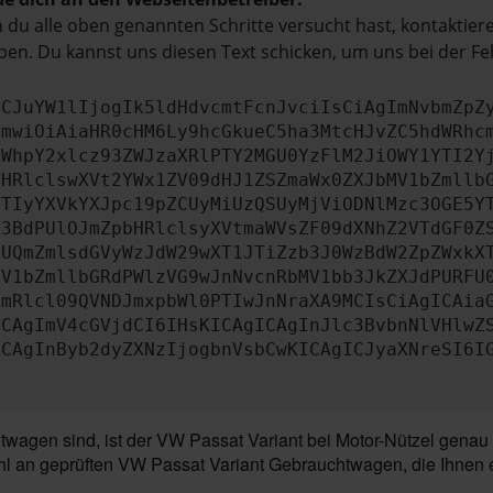
du alle oben genannten Schritte versucht hast, kontaktier
en. Du kannst uns diesen Text schicken, um uns bei der Fe
ICJuYW1lIjogIk5ldHdvcmtFcnJvciIsCiAgImNvbmZpZ
cmwiOiAiaHR0cHM6Ly9hcGkueC5ha3MtcHJvZC5hdWRhc
ZWhpY2xlcz93ZWJzaXRlPTY2MGU0YzFlM2JiOWY1YTI2Y
bHRlclswXVt2YWx1ZV09dHJ1ZSZmaWx0ZXJbMV1bZmllb
JTIyYXVkYXJpc19pZCUyMiUzQSUyMjViODNlMzc3OGE5Y
b3BdPUlOJmZpbHRlclsyXVtmaWVsZF09dXNhZ2VTdGF0Z
NUQmZmlsdGVyWzJdW29wXT1JTiZzb3J0WzBdW2ZpZWxkX
MV1bZmllbGRdPWlzVG9wJnNvcnRbMV1bb3JkZXJdPURFU
cmRlcl09QVNDJmxpbWl0PTIwJnNraXA9MCIsCiAgICAia
ICAgImV4cGVjdCI6IHsKICAgICAgInJlc3BvbnNlVHlwZ
ICAgInByb2dyZXNzIjogbnVsbCwKICAgICJyaXNreSI6I
gen sind, ist der VW Passat Variant bei Motor-Nützel genau da
l an geprüften VW Passat Variant Gebrauchtwagen, die Ihnen ers