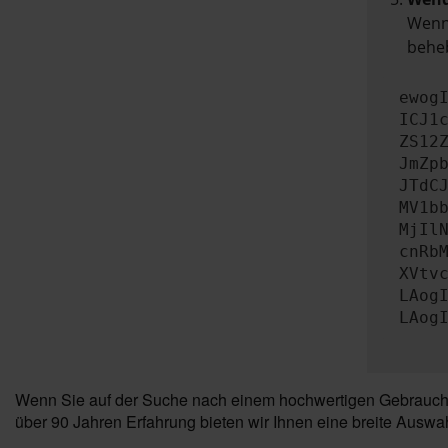
Wenn 
beheb
ewog
ICJ1
ZS12
JmZp
JTdC
MV1b
MjIl
cnRb
XVtv
LAog
LAog
Wenn Sie auf der Suche nach einem hochwertigen Gebrauchtwa
über 90 Jahren Erfahrung bieten wir Ihnen eine breite Auswah