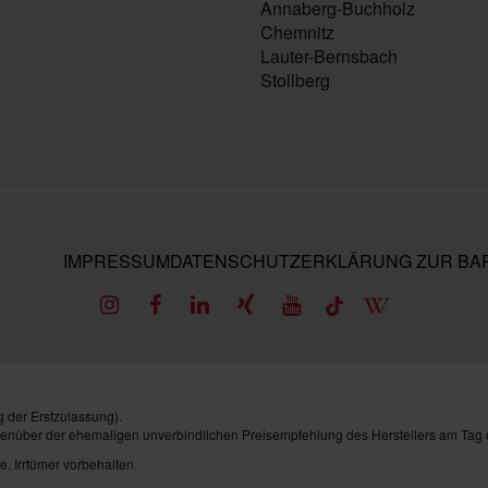
Annaberg-Buchholz
Chemnitz
Lauter-Bernsbach
Stollberg
IMPRESSUM
DATENSCHUTZ
ERKLÄRUNG ZUR BAR
 der Erstzulassung).
genüber der ehemaligen unverbindlichen Preisempfehlung des Herstellers am Tag 
e. Irrtümer vorbehalten.