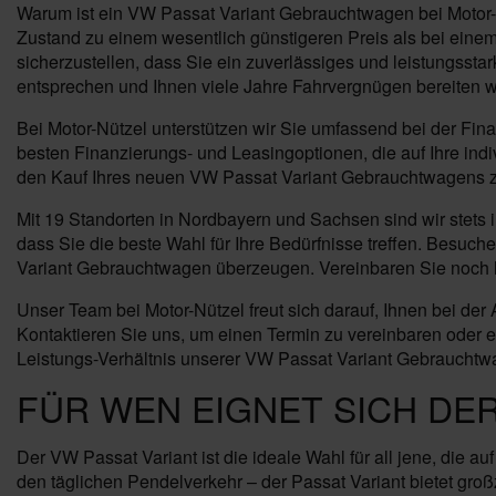
Warum ist ein VW Passat Variant Gebrauchtwagen bei Motor-N
Zustand zu einem wesentlich günstigeren Preis als bei eine
sicherzustellen, dass Sie ein zuverlässiges und leistungss
entsprechen und Ihnen viele Jahre Fahrvergnügen bereiten 
Bei Motor-Nützel unterstützen wir Sie umfassend bei der F
besten Finanzierungs- und Leasingoptionen, die auf Ihre ind
den Kauf Ihres neuen VW Passat Variant Gebrauchtwagens zus
Mit 19 Standorten in Nordbayern und Sachsen sind wir stets i
dass Sie die beste Wahl für Ihre Bedürfnisse treffen. Besuc
Variant Gebrauchtwagen überzeugen. Vereinbaren Sie noch h
Unser Team bei Motor-Nützel freut sich darauf, Ihnen bei de
Kontaktieren Sie uns, um einen Termin zu vereinbaren oder 
Leistungs-Verhältnis unserer VW Passat Variant Gebrauchtw
FÜR WEN EIGNET SICH DER
Der VW Passat Variant ist die ideale Wahl für all jene, die 
den täglichen Pendelverkehr – der Passat Variant bietet gro