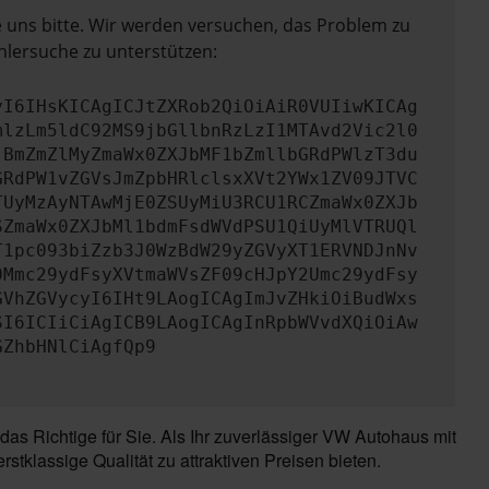
e uns bitte. Wir werden versuchen, das Problem zu
hlersuche zu unterstützen:
yI6IHsKICAgICJtZXRob2QiOiAiR0VUIiwKICAg
mlzLm5ldC92MS9jbGllbnRzLzI1MTAvd2Vic2l0
jBmZmZlMyZmaWx0ZXJbMF1bZmllbGRdPWlzT3du
GRdPW1vZGVsJmZpbHRlclsxXVt2YWx1ZV09JTVC
TUyMzAyNTAwMjE0ZSUyMiU3RCU1RCZmaWx0ZXJb
SZmaWx0ZXJbMl1bdmFsdWVdPSU1QiUyMlVTRUQl
T1pc093biZzb3J0WzBdW29yZGVyXT1ERVNDJnNv
0Mmc29ydFsyXVtmaWVsZF09cHJpY2Umc29ydFsy
GVhZGVycyI6IHt9LAogICAgImJvZHkiOiBudWxs
SI6ICIiCiAgICB9LAogICAgInRpbWVvdXQiOiAw
GZhbHNlCiAgfQp9
s Richtige für Sie. Als Ihr zuverlässiger VW Autohaus mit
tklassige Qualität zu attraktiven Preisen bieten.