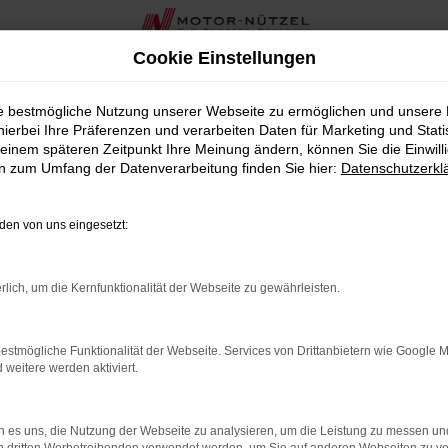
Cookie Einstellungen
ssat Variant Gebrauchtwagen bei Motor-Nützel in Nordbayern und Sachsen
ie bestmögliche Nutzung unserer Webseite zu ermöglichen und unsere
hierbei Ihre Präferenzen und verarbeiten Daten für Marketing und Stati
t Variant Gebrauchtwagen bei M
einem späteren Zeitpunkt Ihre Meinung ändern, können Sie die Einwillig
en zum Umfang der Datenverarbeitung finden Sie hier:
Datenschutzerkl
für alle, die ein hochwertiges Fahrzeug zu einem hervorragend
en von uns eingesetzt:
ant Gebrauchtwagen, die durch ihre Zuverlässigkeit und erstkla
ir Ihnen mit umfassender Beratung und Unterstützung rund um 
rlich, um die Kernfunktionalität der Webseite zu gewährleisten.
Bedürfnisse zu finden und beantwortet alle Ihre Fragen zu unse
chtwagen profitieren Sie bei uns von zusätzlichen Services 
estmögliche Funktionalität der Webseite. Services von Drittanbietern wie Google 
gen für Ihren VW Passat Variant Gebrauchtwagen.
eitere werden aktiviert.
Passat Variant Gebrauchtwagen die ideale Wahl für Sie ist. W
 es uns, die Nutzung der Webseite zu analysieren, um die Leistung zu messen u