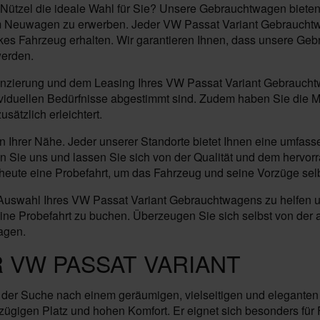
ützel die ideale Wahl für Sie? Unsere Gebrauchtwagen bieten 
m Neuwagen zu erwerben. Jeder VW Passat Variant Gebrauchtwag
tarkes Fahrzeug erhalten. Wir garantieren Ihnen, dass unsere 
werden.
inanzierung und dem Leasing Ihres VW Passat Variant Gebrauch
ividuellen Bedürfnisse abgestimmt sind. Zudem haben Sie die M
ätzlich erleichtert.
n Ihrer Nähe. Jeder unserer Standorte bietet Ihnen eine umfass
hen Sie uns und lassen Sie sich von der Qualität und dem hervo
eute eine Probefahrt, um das Fahrzeug und seine Vorzüge selb
r Auswahl Ihres VW Passat Variant Gebrauchtwagens zu helfen un
eine Probefahrt zu buchen. Überzeugen Sie sich selbst von der
agen.
 VW PASSAT VARIANT
auf der Suche nach einem geräumigen, vielseitigen und elegante
ßzügigen Platz und hohen Komfort. Er eignet sich besonders für