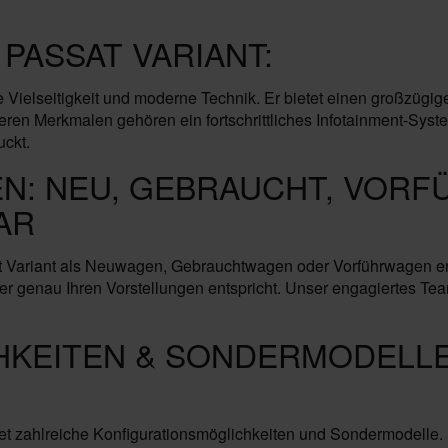
PASSAT VARIANT:
Vielseitigkeit und moderne Technik. Er bietet einen großzügig
ren Merkmalen gehören ein fortschrittliches Infotainment-Syst
uckt.
EN: NEU, GEBRAUCHT, VORF
AR
Variant als Neuwagen, Gebrauchtwagen oder Vorführwagen erw
ss er genau Ihren Vorstellungen entspricht. Unser engagiertes T
HKEITEN & SONDERMODELLE
et zahlreiche Konfigurationsmöglichkeiten und Sondermodelle.