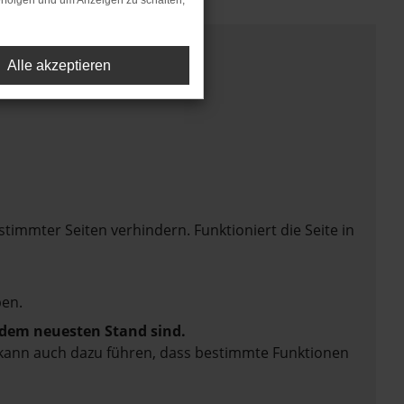
rfolgen und um Anzeigen zu schalten,
Alle akzeptieren
mmter Seiten verhindern. Funktioniert die Seite in
en.
f dem neuesten Stand sind.
rn kann auch dazu führen, dass bestimmte Funktionen