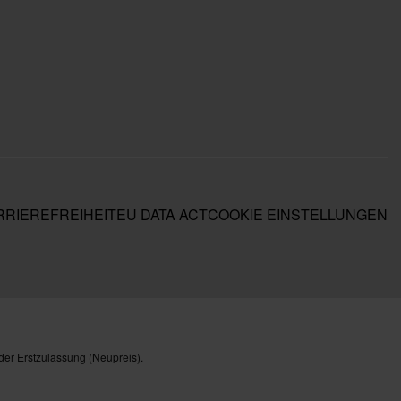
RIEREFREIHEIT
EU DATA ACT
COOKIE EINSTELLUNGEN
der Erstzulassung (Neupreis).