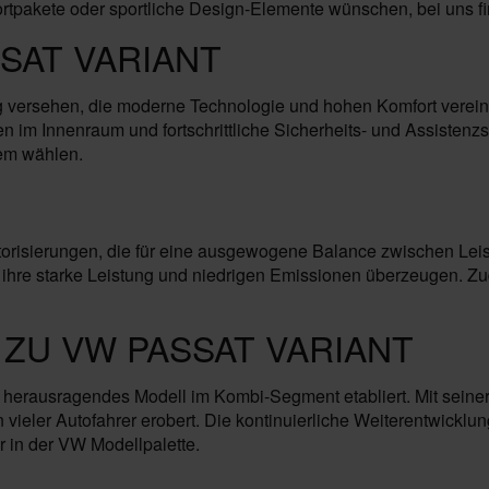
rtpakete oder sportliche Design-Elemente wünschen, bei uns fi
SAT VARIANT
g versehen, die moderne Technologie und hohen Komfort vereint
n im Innenraum und fortschrittliche Sicherheits- und Assisten
em wählen.
otorisierungen, die für eine ausgewogene Balance zwischen Lei
 ihre starke Leistung und niedrigen Emissionen überzeugen. Z
 ZU VW PASSAT VARIANT
in herausragendes Modell im Kombi-Segment etabliert. Mit seine
n vieler Autofahrer erobert. Die kontinuierliche Weiterentwickl
 in der VW Modellpalette.