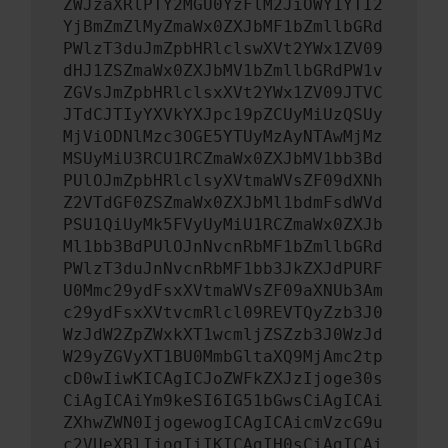
ZWJzaXRlPTY2MGU0YzFlM2JiOWY1YTI2
YjBmZmZlMyZmaWx0ZXJbMF1bZmllbGRd
PWlzT3duJmZpbHRlclswXVt2YWx1ZV09
dHJ1ZSZmaWx0ZXJbMV1bZmllbGRdPW1v
ZGVsJmZpbHRlclsxXVt2YWx1ZV09JTVC
JTdCJTIyYXVkYXJpc19pZCUyMiUzQSUy
MjViODNlMzc3OGE5YTUyMzAyNTAwMjMz
MSUyMiU3RCU1RCZmaWx0ZXJbMV1bb3Bd
PUlOJmZpbHRlclsyXVtmaWVsZF09dXNh
Z2VTdGF0ZSZmaWx0ZXJbMl1bdmFsdWVd
PSU1QiUyMk5FVyUyMiU1RCZmaWx0ZXJb
Ml1bb3BdPUlOJnNvcnRbMF1bZmllbGRd
PWlzT3duJnNvcnRbMF1bb3JkZXJdPURF
U0Mmc29ydFsxXVtmaWVsZF09aXNUb3Am
c29ydFsxXVtvcmRlcl09REVTQyZzb3J0
WzJdW2ZpZWxkXT1wcmljZSZzb3J0WzJd
W29yZGVyXT1BU0MmbGltaXQ9MjAmc2tp
cD0wIiwKICAgICJoZWFkZXJzIjoge30s
CiAgICAiYm9keSI6IG51bGwsCiAgICAi
ZXhwZWN0IjogewogICAgICAicmVzcG9u
c2VUeXBlIjogIiIKICAgIH0sCiAgICAi