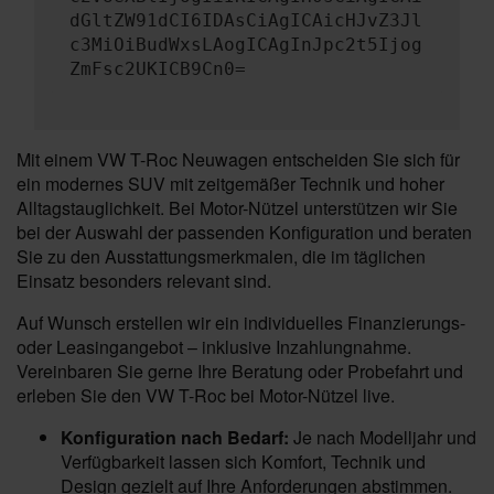
dGltZW91dCI6IDAsCiAgICAicHJvZ3Jl
c3MiOiBudWxsLAogICAgInJpc2t5Ijog
ZmFsc2UKICB9Cn0=
Mit einem VW T-Roc Neuwagen entscheiden Sie sich für
ein modernes SUV mit zeitgemäßer Technik und hoher
Alltagstauglichkeit. Bei Motor-Nützel unterstützen wir Sie
bei der Auswahl der passenden Konfiguration und beraten
Sie zu den Ausstattungsmerkmalen, die im täglichen
Einsatz besonders relevant sind.
Auf Wunsch erstellen wir ein individuelles Finanzierungs-
oder Leasingangebot – inklusive Inzahlungnahme.
Vereinbaren Sie gerne Ihre Beratung oder Probefahrt und
erleben Sie den VW T-Roc bei Motor-Nützel live.
Konfiguration nach Bedarf:
Je nach Modelljahr und
Verfügbarkeit lassen sich Komfort, Technik und
Design gezielt auf Ihre Anforderungen abstimmen.