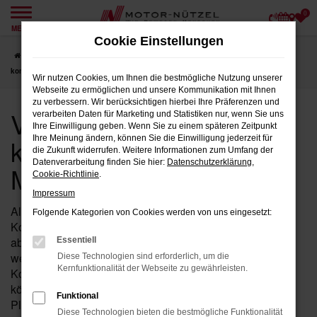
0
Zum
MENÜ
Hauptinhalt
Cookie Einstellungen
springen
Startseite
Hersteller
VW
VW T-Roc
VW T-Roc Neuwagen:
kompaktes SUV nach Maß bei Motor-Nützel
Wir nutzen Cookies, um Ihnen die bestmögliche Nutzung unserer
Webseite zu ermöglichen und unsere Kommunikation mit Ihnen
zu verbessern. Wir berücksichtigen hierbei Ihre Präferenzen und
VW T-Roc Neuwagen:
verarbeiten Daten für Marketing und Statistiken nur, wenn Sie uns
Ihre Einwilligung geben. Wenn Sie zu einem späteren Zeitpunkt
kompaktes SUV nach
Ihre Meinung ändern, können Sie die Einwilligung jederzeit für
die Zukunft widerrufen. Weitere Informationen zum Umfang der
Datenverarbeitung finden Sie hier:
Datenschutzerklärung
,
Maß bei Motor-Nützel
Cookie-Richtlinie
.
Impressum
Als Neuwagen bietet der VW T-Roc die Möglichkeit,
Folgende Kategorien von Cookies werden von uns eingesetzt:
Komfort, Technik und Ausstattung gezielt auf Ihren Alltag
abzustimmen. Bei Motor-Nützel beraten wir Sie dazu,
Essentiell
welche Assistenzsysteme, Infotainment-Funktionen und
Diese Technologien sind erforderlich, um die
Kernfunktionalität der Webseite zu gewährleisten.
Komfortmerkmale zu Ihrem Nutzungsprofil passen. So
können Sie Ihren VW T-Roc passend zu Fahrprofil,
Funktional
Platzbedarf und Budget konfigurieren.
Diese Technologien bieten die bestmögliche Funktionalität