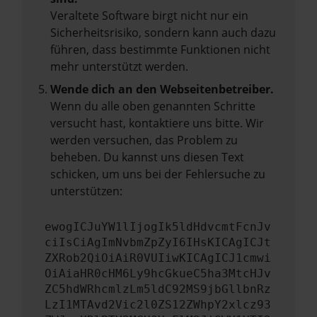
Veraltete Software birgt nicht nur ein
Sicherheitsrisiko, sondern kann auch dazu
führen, dass bestimmte Funktionen nicht
mehr unterstützt werden.
Wende dich an den Webseitenbetreiber.
Wenn du alle oben genannten Schritte
versucht hast, kontaktiere uns bitte. Wir
werden versuchen, das Problem zu
beheben. Du kannst uns diesen Text
schicken, um uns bei der Fehlersuche zu
unterstützen:
ewogICJuYW1lIjogIk5ldHdvcmtFcnJv
ciIsCiAgImNvbmZpZyI6IHsKICAgICJt
ZXRob2QiOiAiR0VUIiwKICAgICJ1cmwi
OiAiaHR0cHM6Ly9hcGkueC5ha3MtcHJv
ZC5hdWRhcmlzLm5ldC92MS9jbGllbnRz
LzI1MTAvd2Vic2l0ZS12ZWhpY2xlcz93